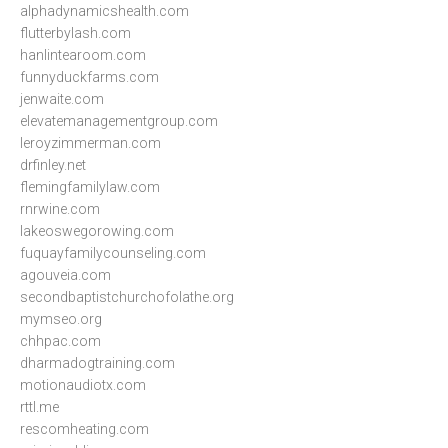
alphadynamicshealth.com
flutterbylash.com
hanlintearoom.com
funnyduckfarms.com
jenwaite.com
elevatemanagementgroup.com
leroyzimmerman.com
drfinley.net
flemingfamilylaw.com
rnrwine.com
lakeoswegorowing.com
fuquayfamilycounseling.com
agouveia.com
secondbaptistchurchofolathe.org
mymseo.org
chhpac.com
dharmadogtraining.com
motionaudiotx.com
rttl.me
rescomheating.com