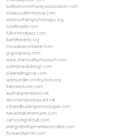
wellborncommunityassociation.com
wildwoodfilmfestival.com
westnorthamptonshirejpu.org
hotelbrasile.com
fultonstreetjazz.com
bartlettevents.org
moveablecontainer.com
grupolareina.com
www.cherryvalleymuseum.com
cotentinwebdesign.com
oldetradingpost.com
ladiesunderconstruction.org
bebeslectores.com
australiantimberoil.net
dinosfamilyrestaurant.net
infraredbuildingtechnologies.com
harvesttablehermann.com
carrosdegolfclub.com
energydevelopmentassociates.com
floraandfarmer.com