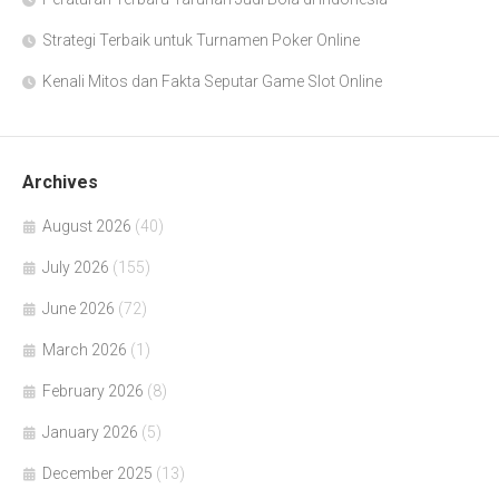
Strategi Terbaik untuk Turnamen Poker Online
Kenali Mitos dan Fakta Seputar Game Slot Online
Archives
August 2026
(40)
July 2026
(155)
June 2026
(72)
March 2026
(1)
February 2026
(8)
January 2026
(5)
December 2025
(13)