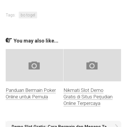
Tags:
bo togel
You may also like...
Panduan Bermain Poker
Nikmati Slot Demo
Online untuk Pemula
Gratis di Situs Perjudian
Online Terpercaya
Demo Slot Gratis: Cara Bermain dan Menang Tanpa Bayar