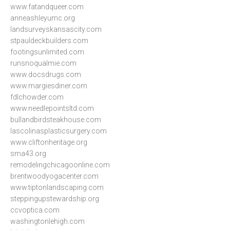
www.fatandqueer.com
anneashleyumc.org
landsurveyskansascity.com
stpauldeckbuilders.com
footingsunlimited.com
runsnoqualmie.com
www.docsdrugs.com
www.margiesdiner.com
fdlchowder.com
www.needlepointsltd.com
bullandbirdsteakhouse.com
lascolinasplasticsurgery.com
www.cliftonheritage.org
sma43.org
remodelingchicagoonline.com
brentwoodyogacenter.com
www.tiptonlandscaping.com
steppingupstewardship.org
ccvoptica.com
washingtonlehigh.com