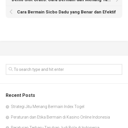
Cara Bermain Sicbo Dadu yang Benar dan Efektif
Recent Posts
Strategi Jitu Menang Bermain Index Togel
Peraturan dan Etika Bermain di Kasino Online Indonesia
Peraturan Terbaru Taruhan Judi Bola di Indonesia