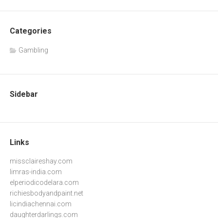
Categories
Gambling
Sidebar
Links
missclaireshay.com
limras-india.com
elperiodicodelara.com
richiesbodyandpaint.net
licindiachennai.com
daughterdarlings.com