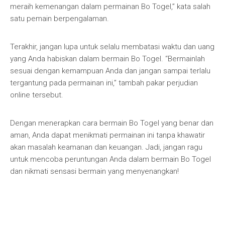
meraih kemenangan dalam permainan Bo Togel,” kata salah
satu pemain berpengalaman.
Terakhir, jangan lupa untuk selalu membatasi waktu dan uang
yang Anda habiskan dalam bermain Bo Togel. “Bermainlah
sesuai dengan kemampuan Anda dan jangan sampai terlalu
tergantung pada permainan ini,” tambah pakar perjudian
online tersebut.
Dengan menerapkan cara bermain Bo Togel yang benar dan
aman, Anda dapat menikmati permainan ini tanpa khawatir
akan masalah keamanan dan keuangan. Jadi, jangan ragu
untuk mencoba peruntungan Anda dalam bermain Bo Togel
dan nikmati sensasi bermain yang menyenangkan!