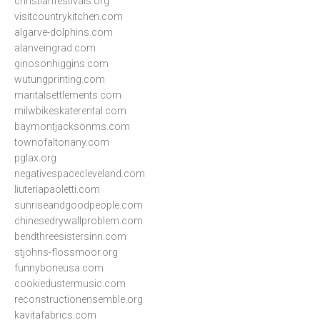
christianfestivals.org
visitcountrykitchen.com
algarve-dolphins.com
alanveingrad.com
ginosonhiggins.com
wutungprinting.com
maritalsettlements.com
milwbikeskaterental.com
baymontjacksonms.com
townofaltonany.com
pglax.org
negativespacecleveland.com
liuteriapaoletti.com
sunriseandgoodpeople.com
chinesedrywallproblem.com
bendthreesistersinn.com
stjohns-flossmoor.org
funnyboneusa.com
cookiedustermusic.com
reconstructionensemble.org
kavitafabrics.com