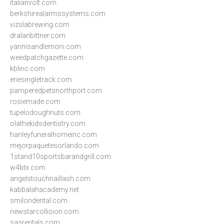
italianvolt.com
berkshirealarmssystems.com
vizslabrewing.com
dralanbittner.com
yannisandlemoni.com
weedpatchgazette.com
kblinc.com
eriesingletrack.com
pamperedpetsnorthport.com
rosiemade.com
tupelodoughnuts.com
olathekidsdentistry.com
hanleyfuneralhomeinc.com
mejorpaquetesorlando.com
1stand10sportsbarandgrill.com
w4btx.com
angelstouchnaillash.com
kabbalahacademy.net
smilondental.com
newstarcollision.com
sasrentals.com