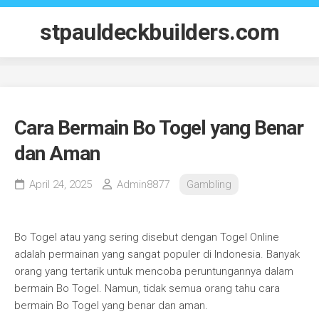
Skip
to
stpauldeckbuilders.com
content
Cara Bermain Bo Togel yang Benar
dan Aman
April 24, 2025
Admin8877
Gambling
Bo Togel atau yang sering disebut dengan Togel Online
adalah permainan yang sangat populer di Indonesia. Banyak
orang yang tertarik untuk mencoba peruntungannya dalam
bermain Bo Togel. Namun, tidak semua orang tahu cara
bermain Bo Togel yang benar dan aman.