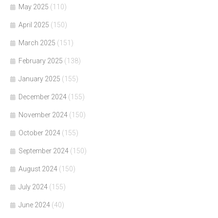
May 2025
(110)
April 2025
(150)
March 2025
(151)
February 2025
(138)
January 2025
(155)
December 2024
(155)
November 2024
(150)
October 2024
(155)
September 2024
(150)
August 2024
(150)
July 2024
(155)
June 2024
(40)