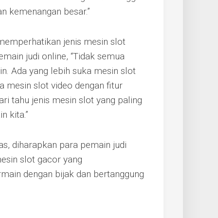
n kemenangan besar.”
 memperhatikan jenis mesin slot
main judi online, “Tidak semua
in. Ada yang lebih suka mesin slot
a mesin slot video dengan fitur
i tahu jenis mesin slot yang paling
 kita.”
as, diharapkan para pemain judi
esin slot gacor yang
rmain dengan bijak dan bertanggung