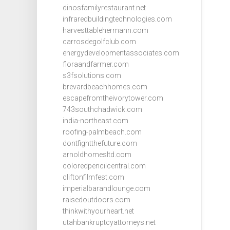
dinosfamilyrestaurant.net
infraredbuildingtechnologies.com
harvesttablehermann.com
carrosdegolfclub.com
energydevelopmentassociates.com
floraandfarmer.com
s3fsolutions.com
brevardbeachhomes.com
escapefromtheivorytower.com
743southchadwick.com
india-northeast.com
roofing-palmbeach.com
dontfightthefuture.com
arnoldhomesltd.com
coloredpencilcentral.com
cliftonfilmfest.com
imperialbarandlounge.com
raisedoutdoors.com
thinkwithyourheart.net
utahbankruptcyattorneys.net