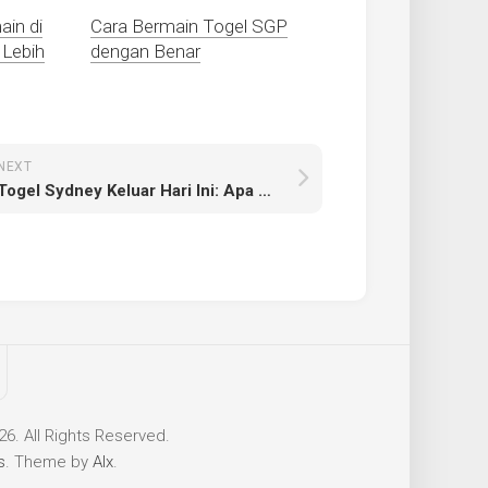
in di
Cara Bermain Togel SGP
 Lebih
dengan Benar
n
NEXT
Togel Sydney Keluar Hari Ini: Apa yang Perlu Anda Ketahui
6. All Rights Reserved.
s
. Theme by
Alx
.