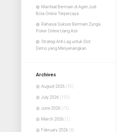
Manfaat Bermain di Agen Judi
Bola Online Terpercaya
Rahasia Sukses Bermain Zynga
Poker Online Uang Asli
Strategi Anti Lag untuk Slot
Demo yang Menyenangkan
Archives
August 2026
(35)
July 2026
(155)
June 2026
(72)
March 2026
(1)
February 2026
(8)