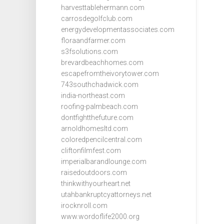
harvesttablehermann.com
carrosdegolfclub.com
energydevelopmentassociates.com
floraandfarmer.com
s3fsolutions.com
brevardbeachhomes.com
escapefromtheivorytower.com
743southchadwick.com
india-northeast.com
roofing-palmbeach.com
dontfightthefuture.com
arnoldhomesltd.com
coloredpencilcentral.com
cliftonfilmfest.com
imperialbarandlounge.com
raisedoutdoors.com
thinkwithyourheart.net
utahbankruptcyattorneys.net
irocknroll.com
www.wordoflife2000.org