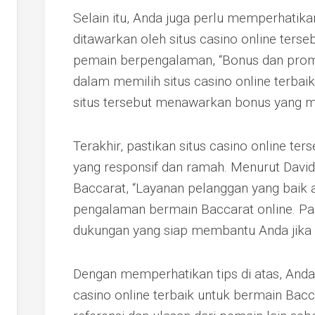
Selain itu, Anda juga perlu memperhatik
ditawarkan oleh situs casino online ters
pemain berpengalaman, “Bonus dan promo
dalam memilih situs casino online terbai
situs tersebut menawarkan bonus yang m
Terakhir, pastikan situs casino online te
yang responsif dan ramah. Menurut Davi
Baccarat, “Layanan pelanggan yang baik 
pengalaman bermain Baccarat online. Past
dukungan yang siap membantu Anda jika
Dengan memperhatikan tips di atas, And
casino online terbaik untuk bermain Bac