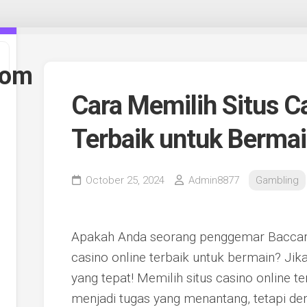
com
Cara Memilih Situs C
Terbaik untuk Bermai
October 25, 2024
Admin8877
Gambling
Apakah Anda seorang penggemar Baccara
casino online terbaik untuk bermain? Jik
yang tepat! Memilih situs casino online t
menjadi tugas yang menantang, tetapi den