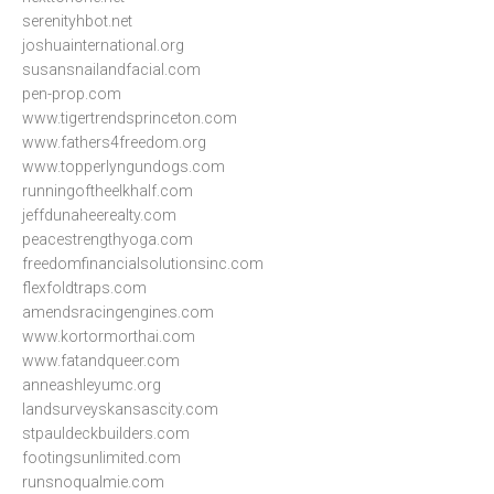
serenityhbot.net
joshuainternational.org
susansnailandfacial.com
pen-prop.com
www.tigertrendsprinceton.com
www.fathers4freedom.org
www.topperlyngundogs.com
runningoftheelkhalf.com
jeffdunaheerealty.com
peacestrengthyoga.com
freedomfinancialsolutionsinc.com
flexfoldtraps.com
amendsracingengines.com
www.kortormorthai.com
www.fatandqueer.com
anneashleyumc.org
landsurveyskansascity.com
stpauldeckbuilders.com
footingsunlimited.com
runsnoqualmie.com