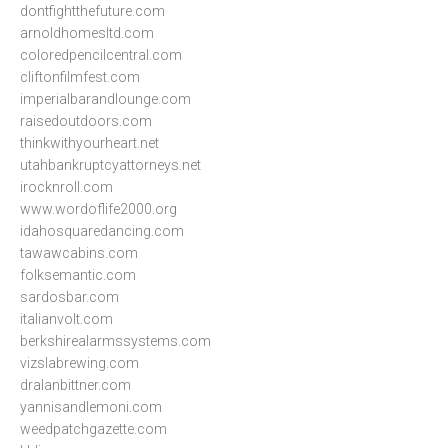
dontfightthefuture.com
arnoldhomesltd.com
coloredpencilcentral.com
cliftonfilmfest.com
imperialbarandlounge.com
raisedoutdoors.com
thinkwithyourheart.net
utahbankruptcyattorneys.net
irocknroll.com
www.wordoflife2000.org
idahosquaredancing.com
tawawcabins.com
folksemantic.com
sardosbar.com
italianvolt.com
berkshirealarmssystems.com
vizslabrewing.com
dralanbittner.com
yannisandlemoni.com
weedpatchgazette.com