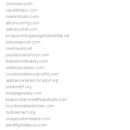
omnivere.com
rasadantips.com
newtimbuktu.com
altronicsmfg.com
eatbaconhill.com
programmingassignmentshelp.net
kidssleepover.com
newtravels.net
paydayloansforus.com
thebelmontbakery.com
safewayclassic.com
countrysidewoodcrafts.com
appliancerepairchicagoil.org
ontariotbf.org
instalegendary.com
keepworkershealthyandsafe.com
noodlesitaliankitchen.com
nydreamact.org
unagisushimetairie.com
jewelflashtattoos.com