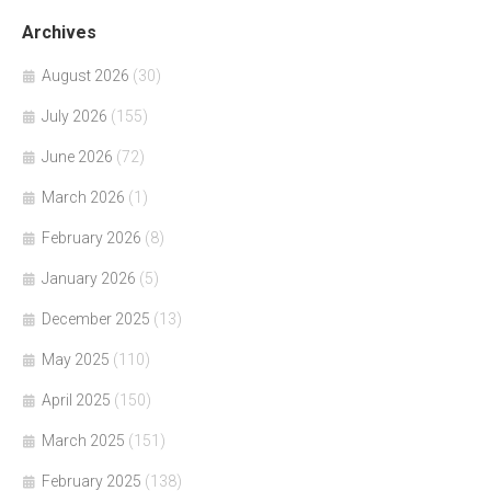
Archives
August 2026
(30)
July 2026
(155)
June 2026
(72)
March 2026
(1)
February 2026
(8)
January 2026
(5)
December 2025
(13)
May 2025
(110)
April 2025
(150)
March 2025
(151)
February 2025
(138)