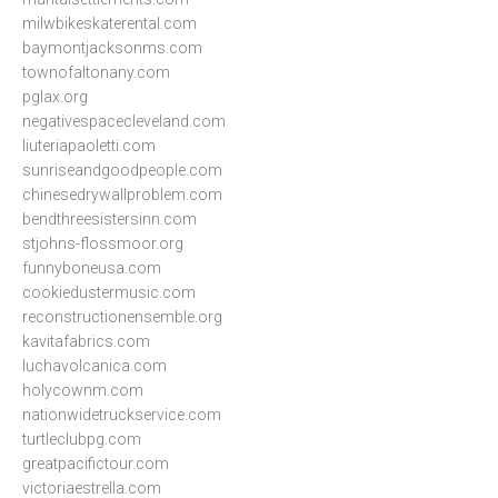
milwbikeskaterental.com
baymontjacksonms.com
townofaltonany.com
pglax.org
negativespacecleveland.com
liuteriapaoletti.com
sunriseandgoodpeople.com
chinesedrywallproblem.com
bendthreesistersinn.com
stjohns-flossmoor.org
funnyboneusa.com
cookiedustermusic.com
reconstructionensemble.org
kavitafabrics.com
luchavolcanica.com
holycownm.com
nationwidetruckservice.com
turtleclubpg.com
greatpacifictour.com
victoriaestrella.com