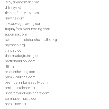
leroyzimmerman.com
drfinley.net
flemingfamilylaw.com
rnrwine.com
lakeoswegorowing.com
fuquayfamilycounseling.com
agouveia.com
secondbaptistchurchofolathe.org
mymseo.org
chhpac.com
dharmadogtraining.com
motionaudiotx.com
rttl.me
rescomheating.com
mimiweddings.com
besthostinnkansascity.com
smithdentalcare.net
undergroundmusiccafe.com
samhubermusic.com
apexfence.net