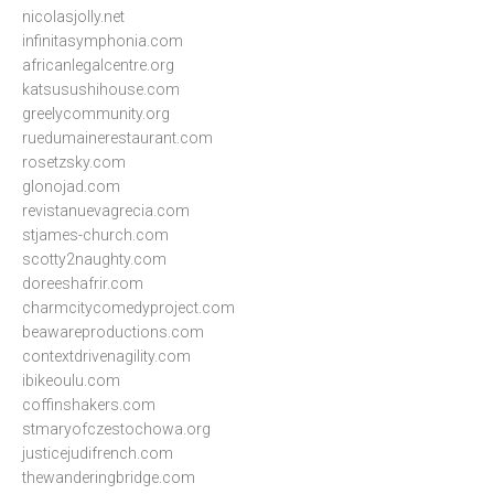
nicolasjolly.net
infinitasymphonia.com
africanlegalcentre.org
katsusushihouse.com
greelycommunity.org
ruedumainerestaurant.com
rosetzsky.com
glonojad.com
revistanuevagrecia.com
stjames-church.com
scotty2naughty.com
doreeshafrir.com
charmcitycomedyproject.com
beawareproductions.com
contextdrivenagility.com
ibikeoulu.com
coffinshakers.com
stmaryofczestochowa.org
justicejudifrench.com
thewanderingbridge.com