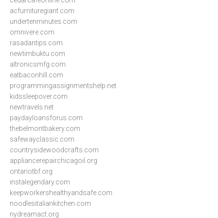
cedarcafeonline.com
acfurnituregiant.com
undertenminutes.com
omnivere.com
rasadantips.com
newtimbuktu.com
altronicsmfg.com
eatbaconhill.com
programmingassignmentshelp.net
kidssleepover.com
newtravels.net
paydayloansforus.com
thebelmontbakery.com
safewayclassic.com
countrysidewoodcrafts.com
appliancerepairchicagoil.org
ontariotbf.org
instalegendary.com
keepworkershealthyandsafe.com
noodlesitaliankitchen.com
nydreamact.org