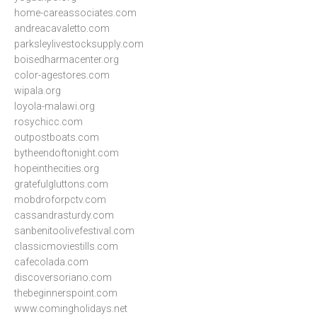
home-careassociates.com
andreacavaletto.com
parksleylivestocksupply.com
boisedharmacenter.org
color-agestores.com
wipala.org
loyola-malawi.org
rosychicc.com
outpostboats.com
bytheendoftonight.com
hopeinthecities.org
gratefulgluttons.com
mobdroforpctv.com
cassandrasturdy.com
sanbenitoolivefestival.com
classicmoviestills.com
cafecolada.com
discoversoriano.com
thebeginnerspoint.com
www.comingholidays.net