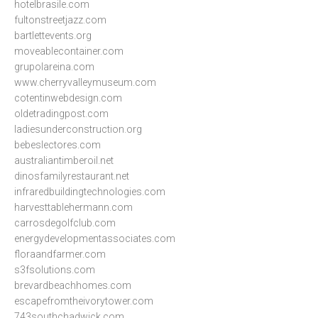
hotelbrasile.com
fultonstreetjazz.com
bartlettevents.org
moveablecontainer.com
grupolareina.com
www.cherryvalleymuseum.com
cotentinwebdesign.com
oldetradingpost.com
ladiesunderconstruction.org
bebeslectores.com
australiantimberoil.net
dinosfamilyrestaurant.net
infraredbuildingtechnologies.com
harvesttablehermann.com
carrosdegolfclub.com
energydevelopmentassociates.com
floraandfarmer.com
s3fsolutions.com
brevardbeachhomes.com
escapefromtheivorytower.com
743southchadwick.com