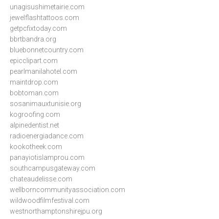
unagisushimetairie.com
jewelflashtattoos.com
getpcfixtoday.com
bbrtbandra.org
bluebonnetcountry.com
epicclipart.com
pearlmanilahotel.com
maintdrop.com
bobtoman.com
sosanimauxtunisie.org
kogroofing.com
alpinedentist.net
radioenergiadance.com
kookotheek.com
panayiotislamprou.com
southcampusgateway.com
chateaudelisse.com
wellborncommunityassociation.com
wildwoodfilmfestival.com
westnorthamptonshirejpu.org