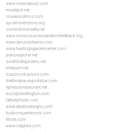
www.cinemabuzz.com
mixdepot.net
rosewoodmcs.com
sycamorehistory.org
cornerstonerealty.net
www.consciousnessandbiofeedback.org
www.iamzowilliams.com
www.hastingsgardencenter.com
pianoexplorer.net
southsidegardens.net
trinityum.net
mazzicontractors.com
thethirdplacesportsbar.com
ephesusrestaurant.net
woodyswellington.com
fatbellyfreds.com
www.elpatiodesigns.com
hudsonquarteryork.com
fibota.com
www.cdgerba.com