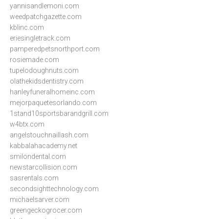
yannisandlemoni.com
weedpatchgazette.com
kblinc.com
eriesingletrack.com
pamperedpetsnorthport.com
rosiemade.com
tupelodoughnuts.com
olathekidsdentistry.com
hanleyfuneralhomeinc.com
mejorpaquetesorlando.com
1stand10sportsbarandgrill.com
w4btx.com
angelstouchnaillash.com
kabbalahacademy.net
smilondental.com
newstarcollision.com
sasrentals.com
secondsighttechnology.com
michaelsarver.com
greengeckogrocer.com