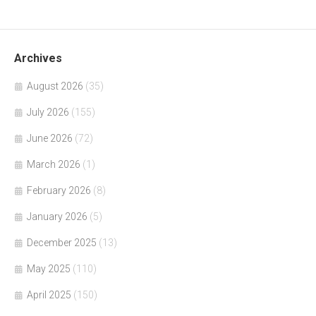
Archives
August 2026
(35)
July 2026
(155)
June 2026
(72)
March 2026
(1)
February 2026
(8)
January 2026
(5)
December 2025
(13)
May 2025
(110)
April 2025
(150)