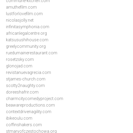
commune-kitchen.com
amuthefilm.com
lustforlovefilm.com
nicolasjolly.net
infinitasymphonia.com
africanlegalcentre.org
katsusushihouse.com
greelycommunity.org
ruedumainerestaurant.com
rosetzsky.com
glonojad.com
revistanuevagrecia.com
stjames-church.com
scotty2naughty.com
doreeshafrir.com
charmcitycomedyproject.com
beawareproductions.com
contextdrivenagility.com
ibikeoulu.com
coffinshakers.com
stmaryofczestochowa.org