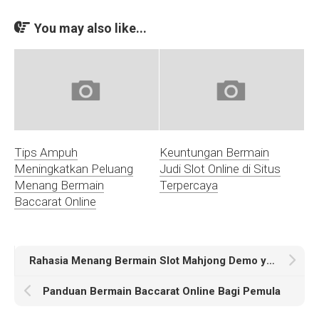
You may also like...
Tips Ampuh
Keuntungan Bermain
Meningkatkan Peluang
Judi Slot Online di Situs
Menang Bermain
Terpercaya
Baccarat Online
Rahasia Menang Bermain Slot Mahjong Demo yang Harus Anda Ketahui
Panduan Bermain Baccarat Online Bagi Pemula