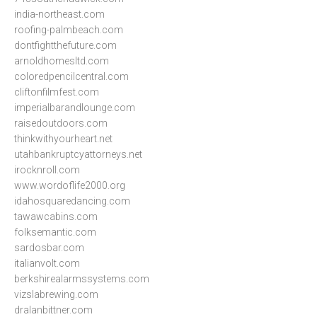
india-northeast.com
roofing-palmbeach.com
dontfightthefuture.com
arnoldhomesltd.com
coloredpencilcentral.com
cliftonfilmfest.com
imperialbarandlounge.com
raisedoutdoors.com
thinkwithyourheart.net
utahbankruptcyattorneys.net
irocknroll.com
www.wordoflife2000.org
idahosquaredancing.com
tawawcabins.com
folksemantic.com
sardosbar.com
italianvolt.com
berkshirealarmssystems.com
vizslabrewing.com
dralanbittner.com