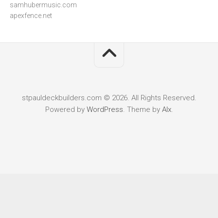
samhubermusic.com
apexfence.net
stpauldeckbuilders.com © 2026. All Rights Reserved.
Powered by
WordPress
. Theme by
Alx
.