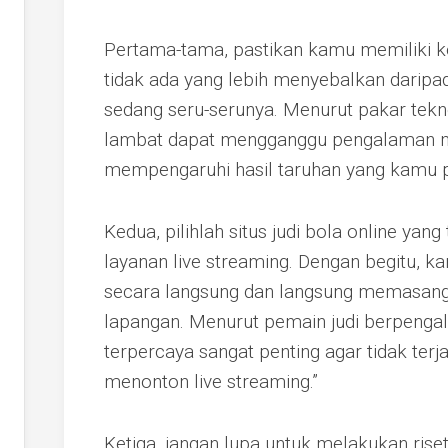
Pertama-tama, pastikan kamu memiliki kon
tidak ada yang lebih menyebalkan daripad
sedang seru-serunya. Menurut pakar tekno
lambat dapat mengganggu pengalaman m
mempengaruhi hasil taruhan yang kamu p
Kedua, pilihlah situs judi bola online ya
layanan live streaming. Dengan begitu, 
secara langsung dan langsung memasang t
lapangan. Menurut pemain judi berpengal
terpercaya sangat penting agar tidak terj
menonton live streaming.”
Ketiga, jangan lupa untuk melakukan ri