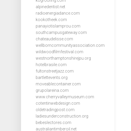
kogroofing.com
alpinedentist.net
radioenergiadance.com
kookotheek.com
panayiotislamprou.com
southcampusgateway.com
chateaudelisse.com
wellborncommunityassociation.com
wildwoodfilmfestival.com
westnorthamptonshirejpu.org
hotelbrasile.com
fultonstreetjazz.com
bartlettevents.org
moveablecontainer.com
grupolareina.com
www.cherryvalleymuseum.com
cotentinwebdesign.com
oldetradingpost.com
ladiesunderconstruction.org
bebeslectores.com
australiantimberoil.net