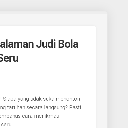
alaman Judi Bola
Seru
ng! Siapa yang tidak suka menonton
g taruhan secara langsung? Pasti
n membahas cara menikmati
 seru.