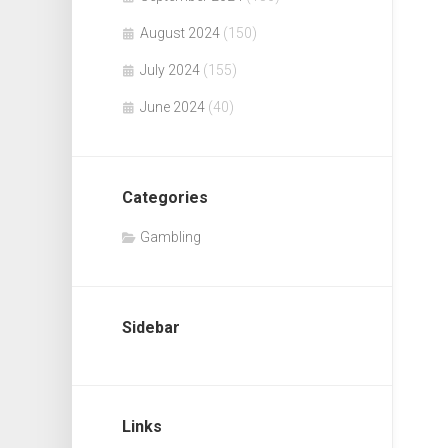
August 2024
(150)
July 2024
(155)
June 2024
(40)
Categories
Gambling
Sidebar
Links