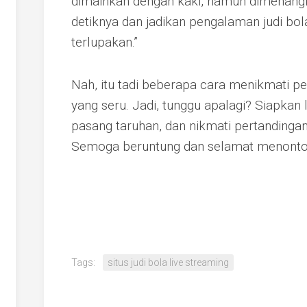
dimainkan dengan kaki, namun dimenangk
detiknya dan jadikan pengalaman judi bol
terlupakan.”
Nah, itu tadi beberapa cara menikmati pe
yang seru. Jadi, tunggu apalagi? Siapka
pasang taruhan, dan nikmati pertandinga
Semoga beruntung dan selamat menonto
Tags:
situs judi bola live streaming