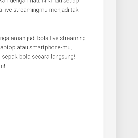
an dengan hati. Nikmati setiap
a live streamingmu menjadi tak
ngalaman judi bola live streaming
n laptop atau smartphone-mu,
n sepak bola secara langsung!
n!