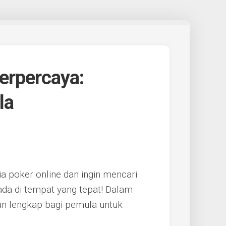
Terpercaya:
la
 poker online dan ingin mencari
rada di tempat yang tepat! Dalam
an lengkap bagi pemula untuk