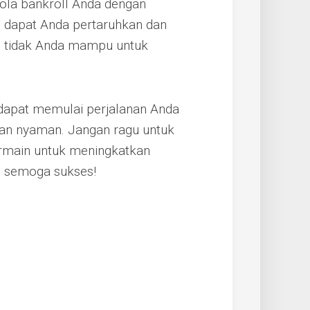
lola bankroll Anda dengan
g dapat Anda pertaruhkan dan
g tidak Anda mampu untuk
 dapat memulai perjalanan Anda
an nyaman. Jangan ragu untuk
ermain untuk meningkatkan
n semoga sukses!