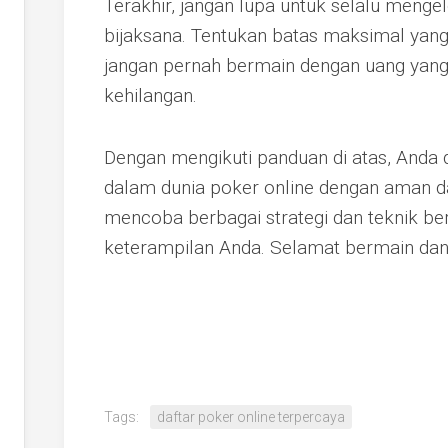
Terakhir, jangan lupa untuk selalu menge
bijaksana. Tentukan batas maksimal yan
jangan pernah bermain dengan uang yan
kehilangan.
Dengan mengikuti panduan di atas, Anda
dalam dunia poker online dengan aman d
mencoba berbagai strategi dan teknik b
keterampilan Anda. Selamat bermain da
Tags:
daftar poker online terpercaya