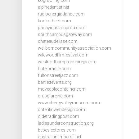
kogroofing.com
alpinedentist.net
radioenergiadance.com
kookotheek.com
panayiotislamprou.com
southcampusgateway.com
chateaudelisse.com
wellborncommunityassociation.com
wildwoodfilmfestival.com
westnorthamptonshirejpu.org
hotelbrasile.com
fultonstreetjazz.com
bartlettevents.org
moveablecontainer.com
grupolareina.com
www.cherryvalleymuseum.com
cotentinwebdesign.com
oldetradingpost.com
ladiesunderconstruction.org
bebeslectores.com
australiantimberoil.net