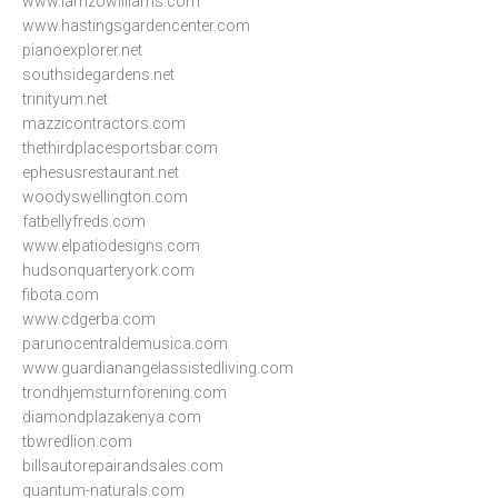
www.iamzowilliams.com
www.hastingsgardencenter.com
pianoexplorer.net
southsidegardens.net
trinityum.net
mazzicontractors.com
thethirdplacesportsbar.com
ephesusrestaurant.net
woodyswellington.com
fatbellyfreds.com
www.elpatiodesigns.com
hudsonquarteryork.com
fibota.com
www.cdgerba.com
parunocentraldemusica.com
www.guardianangelassistedliving.com
trondhjemsturnforening.com
diamondplazakenya.com
tbwredlion.com
billsautorepairandsales.com
quantum-naturals.com