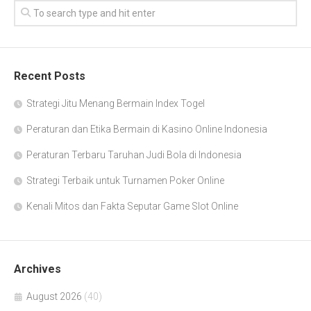
Recent Posts
Strategi Jitu Menang Bermain Index Togel
Peraturan dan Etika Bermain di Kasino Online Indonesia
Peraturan Terbaru Taruhan Judi Bola di Indonesia
Strategi Terbaik untuk Turnamen Poker Online
Kenali Mitos dan Fakta Seputar Game Slot Online
Archives
August 2026
(40)