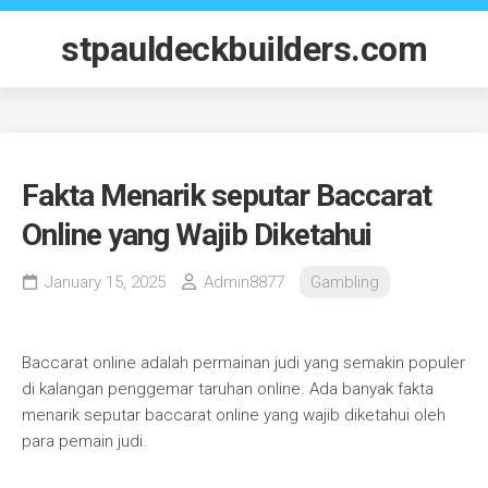
Skip
to
stpauldeckbuilders.com
content
Fakta Menarik seputar Baccarat
Online yang Wajib Diketahui
January 15, 2025
Admin8877
Gambling
Baccarat online adalah permainan judi yang semakin populer
di kalangan penggemar taruhan online. Ada banyak fakta
menarik seputar baccarat online yang wajib diketahui oleh
para pemain judi.