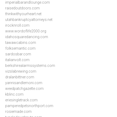
imperialbarandlounge.com
raisedoutdoors.com
thinkwithyourheart.net
utahbankruptcyattorneys.net
irocknroll.com
www.wordoflife2000.org
idahosquaredancing.com
tawawcabins.com
folksemantic.com
sardosbar.com
italianvolt.com
berkshirealarmssystems.com
vizslabrewing.com
dralanbittner.com
yannisandlemoni.com
weedpatchgazette.com
kblinc.com
eriesingletrack.com
pamperedpetsnorthport.com
rosiemade.com