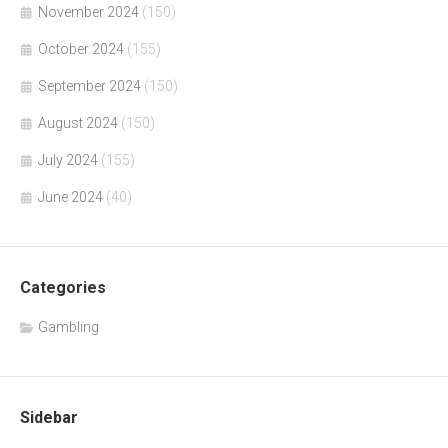
November 2024
(150)
October 2024
(155)
September 2024
(150)
August 2024
(150)
July 2024
(155)
June 2024
(40)
Categories
Gambling
Sidebar