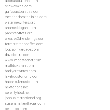
aporiasolutions.com
segwaywpa.com
gulfcoastpalapas.com
thebridgehealthclinics.com
waterlinewriters.org
shameddogan.com
parentsoftots.org
creative3drenderings.com
farmerstradecoffee.com
logcabinyardage.com
davidboers.com
www.imobetachat.com
mattdickstein.com
badlydrawntoy.com
lakehoustonumc.com
habakkukmusic.com
nexttonone.net
serenityhbot.net
joshuainternational.org
susansnailandfacial.com
pen-prop.com