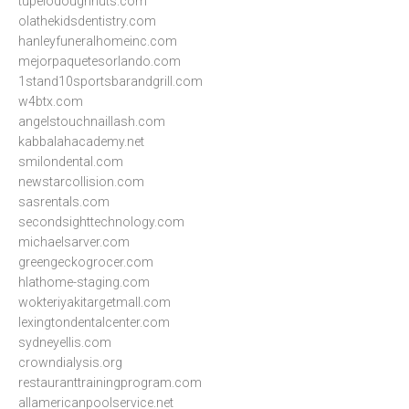
tupelodoughnuts.com
olathekidsdentistry.com
hanleyfuneralhomeinc.com
mejorpaquetesorlando.com
1stand10sportsbarandgrill.com
w4btx.com
angelstouchnaillash.com
kabbalahacademy.net
smilondental.com
newstarcollision.com
sasrentals.com
secondsighttechnology.com
michaelsarver.com
greengeckogrocer.com
hlathome-staging.com
wokteriyakitargetmall.com
lexingtondentalcenter.com
sydneyellis.com
crowndialysis.org
restauranttrainingprogram.com
allamericanpoolservice.net