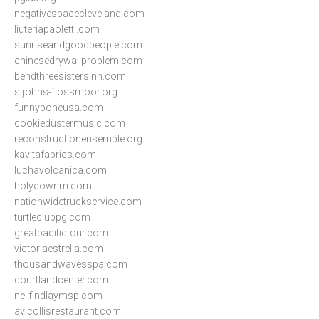
negativespacecleveland.com
liuteriapaoletti.com
sunriseandgoodpeople.com
chinesedrywallproblem.com
bendthreesistersinn.com
stjohns-flossmoor.org
funnyboneusa.com
cookiedustermusic.com
reconstructionensemble.org
kavitafabrics.com
luchavolcanica.com
holycownm.com
nationwidetruckservice.com
turtleclubpg.com
greatpacifictour.com
victoriaestrella.com
thousandwavesspa.com
courtlandcenter.com
neilfindlaymsp.com
avicollisrestaurant.com