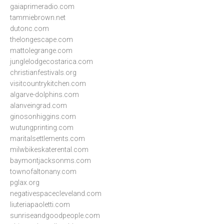
gaiaprimeradio.com
tammiebrown.net
dutonc.com
thelongescape.com
mattolegrange.com
junglelodgecostarica.com
christianfestivals.org
visitcountrykitchen.com
algarve-dolphins.com
alanveingrad.com
ginosonhiggins.com
wutungprinting.com
maritalsettlements.com
milwbikeskaterental.com
baymontjacksonms.com
townofaltonany.com
pglax.org
negativespacecleveland.com
liuteriapaoletti.com
sunriseandgoodpeople.com