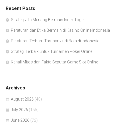
Recent Posts
Strategi Jitu Menang Bermain Index Togel
Peraturan dan Etika Bermain di Kasino Online Indonesia
Peraturan Terbaru Taruhan Judi Bola di Indonesia
Strategi Terbaik untuk Turnamen Poker Online
Kenali Mitos dan Fakta Seputar Game Slot Online
Archives
August 2026
(40)
July 2026
(155)
June 2026
(72)