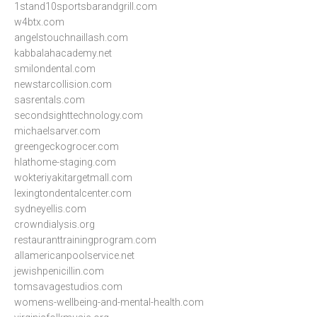
1stand10sportsbarandgrill.com
w4btx.com
angelstouchnaillash.com
kabbalahacademy.net
smilondental.com
newstarcollision.com
sasrentals.com
secondsighttechnology.com
michaelsarver.com
greengeckogrocer.com
hlathome-staging.com
wokteriyakitargetmall.com
lexingtondentalcenter.com
sydneyellis.com
crowndialysis.org
restauranttrainingprogram.com
allamericanpoolservice.net
jewishpenicillin.com
tomsavagestudios.com
womens-wellbeing-and-mental-health.com