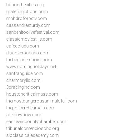
hopeinthecities.org
gratefulgluttons.com
mobdroforpctv.com
cassandrasturdy.com
sanbenitoolivefestival.com
classicmoviestills.com
cafecolada.com
discoversoriano.com
thebeginnerspoint.com
www.comingholidays.net
sanfranguide.com
charmoryllc.com
3dracinginc.com
houstoncriticalmass.com
themostdangerousanimalofall.com
thepolicerehearsals.com
alliknownow.com
eastlewiscountychamber.com
tribunalcontenciosobc.org
sloclassicalacademy.com