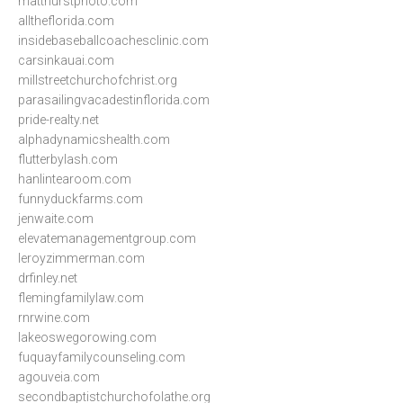
matthurstphoto.com
alltheflorida.com
insidebaseballcoachesclinic.com
carsinkauai.com
millstreetchurchofchrist.org
parasailingvacadestinflorida.com
pride-realty.net
alphadynamicshealth.com
flutterbylash.com
hanlintearoom.com
funnyduckfarms.com
jenwaite.com
elevatemanagementgroup.com
leroyzimmerman.com
drfinley.net
flemingfamilylaw.com
rnrwine.com
lakeoswegorowing.com
fuquayfamilycounseling.com
agouveia.com
secondbaptistchurchofolathe.org