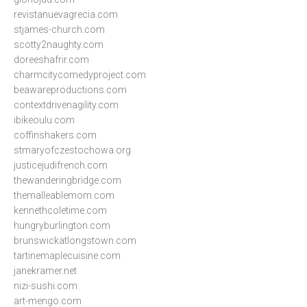
revistanuevagrecia.com
stjames-church.com
scotty2naughty.com
doreeshafrir.com
charmcitycomedyproject.com
beawareproductions.com
contextdrivenagility.com
ibikeoulu.com
coffinshakers.com
stmaryofczestochowa.org
justicejudifrench.com
thewanderingbridge.com
themalleablemom.com
kennethcoletime.com
hungryburlington.com
brunswickatlongstown.com
tartinemaplecuisine.com
janekramer.net
nizi-sushi.com
art-mengo.com