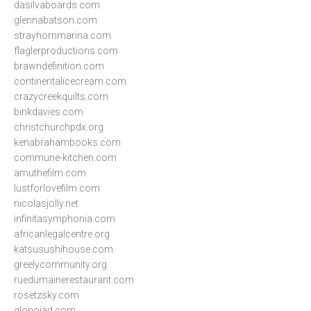
dasilvaboards.com
glennabatson.com
strayhornmarina.com
flaglerproductions.com
brawndefinition.com
continentalicecream.com
crazycreekquilts.com
binkdavies.com
christchurchpdx.org
kenabrahambooks.com
commune-kitchen.com
amuthefilm.com
lustforlovefilm.com
nicolasjolly.net
infinitasymphonia.com
africanlegalcentre.org
katsusushihouse.com
greelycommunity.org
ruedumainerestaurant.com
rosetzsky.com
glonojad.com