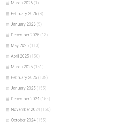
March 2026
(1)
February 2026
(8)
January 2026
(5)
December 2025
(13)
May 2025
(110)
April 2025
(150)
March 2025
(151)
February 2025
(138)
January 2025
(155)
December 2024
(155)
November 2024
(150)
October 2024
(155)