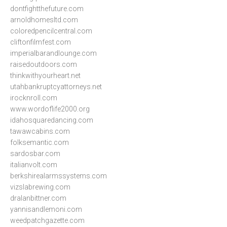
dontfightthefuture.com
arnoldhomesltd.com
coloredpencilcentral.com
cliftonfilmfest.com
imperialbarandlounge.com
raisedoutdoors.com
thinkwithyourheart.net
utahbankruptcyattorneys.net
irocknroll.com
www.wordoflife2000.org
idahosquaredancing.com
tawawcabins.com
folksemantic.com
sardosbar.com
italianvolt.com
berkshirealarmssystems.com
vizslabrewing.com
dralanbittner.com
yannisandlemoni.com
weedpatchgazette.com