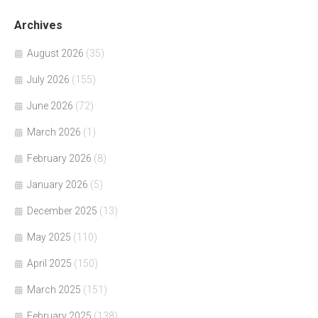
Archives
August 2026
(35)
July 2026
(155)
June 2026
(72)
March 2026
(1)
February 2026
(8)
January 2026
(5)
December 2025
(13)
May 2025
(110)
April 2025
(150)
March 2025
(151)
February 2025
(138)