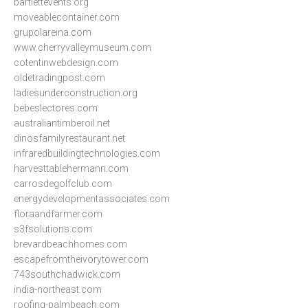
bartlettevents.org
moveablecontainer.com
grupolareina.com
www.cherryvalleymuseum.com
cotentinwebdesign.com
oldetradingpost.com
ladiesunderconstruction.org
bebeslectores.com
australiantimberoil.net
dinosfamilyrestaurant.net
infraredbuildingtechnologies.com
harvesttablehermann.com
carrosdegolfclub.com
energydevelopmentassociates.com
floraandfarmer.com
s3fsolutions.com
brevardbeachhomes.com
escapefromtheivorytower.com
743southchadwick.com
india-northeast.com
roofing-palmbeach.com