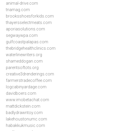
animal-drive.com
tnamag.com
brooksshoesforkids.com
thayersselectmeats.com
aporiasolutions.com
segwaywpa.com
gulfcoastpalapas.com
thebridgehealthclinics.com
waterlinewriters.org
shameddogan.com
parentsoftots.org
creative3drenderings.com
farmerstradecoffee.com
logcabinyardage.com
davidboers.com
www.imobetachat.com
mattdickstein.com
badlydrawntoy.com
lakehoustonumc.com
habakkukmusic.com