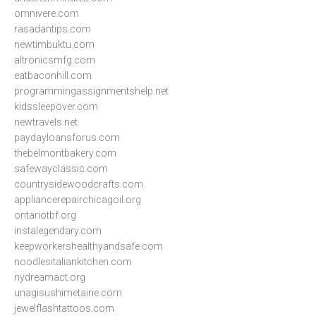
omnivere.com
rasadantips.com
newtimbuktu.com
altronicsmfg.com
eatbaconhill.com
programmingassignmentshelp.net
kidssleepover.com
newtravels.net
paydayloansforus.com
thebelmontbakery.com
safewayclassic.com
countrysidewoodcrafts.com
appliancerepairchicagoil.org
ontariotbf.org
instalegendary.com
keepworkershealthyandsafe.com
noodlesitaliankitchen.com
nydreamact.org
unagisushimetairie.com
jewelflashtattoos.com