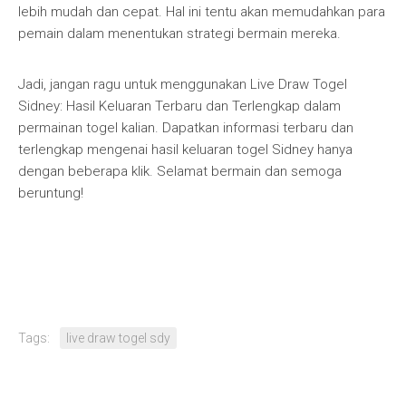
lebih mudah dan cepat. Hal ini tentu akan memudahkan para
pemain dalam menentukan strategi bermain mereka.
Jadi, jangan ragu untuk menggunakan Live Draw Togel
Sidney: Hasil Keluaran Terbaru dan Terlengkap dalam
permainan togel kalian. Dapatkan informasi terbaru dan
terlengkap mengenai hasil keluaran togel Sidney hanya
dengan beberapa klik. Selamat bermain dan semoga
beruntung!
Tags:
live draw togel sdy