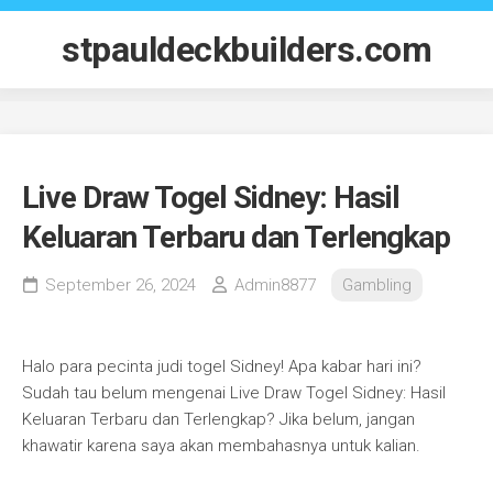
Skip
to
stpauldeckbuilders.com
content
Live Draw Togel Sidney: Hasil
Keluaran Terbaru dan Terlengkap
September 26, 2024
Admin8877
Gambling
Halo para pecinta judi togel Sidney! Apa kabar hari ini?
Sudah tau belum mengenai Live Draw Togel Sidney: Hasil
Keluaran Terbaru dan Terlengkap? Jika belum, jangan
khawatir karena saya akan membahasnya untuk kalian.