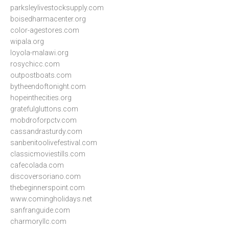
parksleylivestocksupply.com
boisedharmacenter.org
color-agestores.com
wipala.org
loyola-malawi.org
rosychicc.com
outpostboats.com
bytheendoftonight.com
hopeinthecities.org
gratefulgluttons.com
mobdroforpctv.com
cassandrasturdy.com
sanbenitoolivefestival.com
classicmoviestills.com
cafecolada.com
discoversoriano.com
thebeginnerspoint.com
www.comingholidays.net
sanfranguide.com
charmoryllc.com