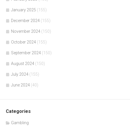
January 2025
(155)
December 2024
(155)
November 2024
(150)
October 2024
(155)
September 2024
(150)
August 2024
(150)
July 2024
(155)
June 2024
(40)
Categories
Gambling