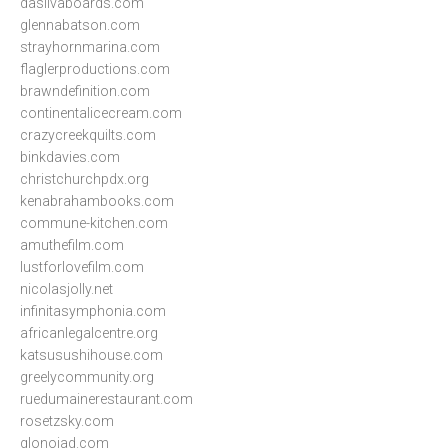
dasilvaboards.com
glennabatson.com
strayhornmarina.com
flaglerproductions.com
brawndefinition.com
continentalicecream.com
crazycreekquilts.com
binkdavies.com
christchurchpdx.org
kenabrahambooks.com
commune-kitchen.com
amuthefilm.com
lustforlovefilm.com
nicolasjolly.net
infinitasymphonia.com
africanlegalcentre.org
katsusushihouse.com
greelycommunity.org
ruedumainerestaurant.com
rosetzsky.com
glonojad.com