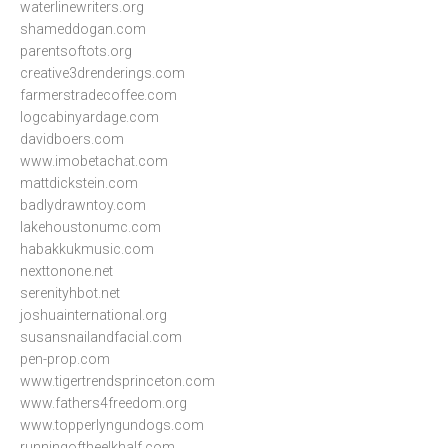
waterlinewriters.org
shameddogan.com
parentsoftots.org
creative3drenderings.com
farmerstradecoffee.com
logcabinyardage.com
davidboers.com
www.imobetachat.com
mattdickstein.com
badlydrawntoy.com
lakehoustonumc.com
habakkukmusic.com
nexttonone.net
serenityhbot.net
joshuainternational.org
susansnailandfacial.com
pen-prop.com
www.tigertrendsprinceton.com
www.fathers4freedom.org
www.topperlyngundogs.com
runningoftheelkhalf.com