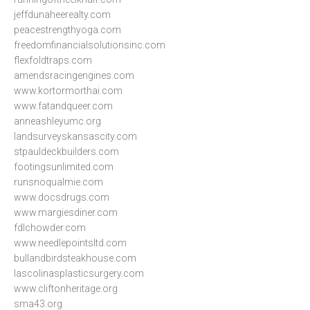
jeffdunaheerealty.com
peacestrengthyoga.com
freedomfinancialsolutionsinc.com
flexfoldtraps.com
amendsracingengines.com
www.kortormorthai.com
www.fatandqueer.com
anneashleyumc.org
landsurveyskansascity.com
stpauldeckbuilders.com
footingsunlimited.com
runsnoqualmie.com
www.docsdrugs.com
www.margiesdiner.com
fdlchowder.com
www.needlepointsltd.com
bullandbirdsteakhouse.com
lascolinasplasticsurgery.com
www.cliftonheritage.org
sma43.org