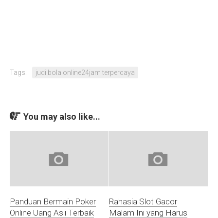
Tags:
judi bola online24jam terpercaya
You may also like...
Panduan Bermain Poker
Rahasia Slot Gacor
Online Uang Asli Terbaik
Malam Ini yang Harus