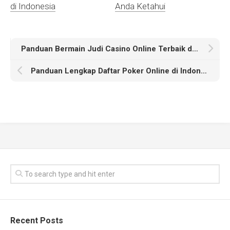
di Indonesia
Anda Ketahui
Panduan Bermain Judi Casino Online Terbaik di Indonesia
Panduan Lengkap Daftar Poker Online di Indonesia
Recent Posts