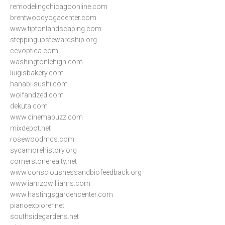
remodelingchicagoonline.com
brentwoodyogacenter.com
www.tiptonlandscaping.com
steppingupstewardship.org
ccvoptica.com
washingtonlehigh.com
luigisbakery.com
hanabi-sushi.com
wolfandzed.com
dekuta.com
www.cinemabuzz.com
mixdepot.net
rosewoodmcs.com
sycamorehistory.org
cornerstonerealty.net
www.consciousnessandbiofeedback.org
www.iamzowilliams.com
www.hastingsgardencenter.com
pianoexplorer.net
southsidegardens.net