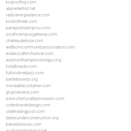
kogroofing.com
alpinedentist.net
radioenergiadance.com
kookotheek.com
panayiotislamprou.com
southcampusgateway.com
chateaudelisse.com
wellborncommunityassociation.com
wildwoodfilmfestival.com
westnorthamptonshirejpu.org
hotelbrasile.com
fultonstreetjazz.com
bartlettevents.org
moveablecontainer.com
grupolareina.com
www.cherryvalleymuseum.com
cotentinwebdesign.com
oldetradingpost.com
ladiesunderconstruction.org
bebeslectores.com
australiantimberoil.net