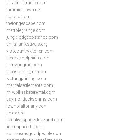
gaiaprimeradio.com
tammiebrown.net
dutonc.com
thelongescape.com
mattolegrange.com
junglelodgecostarica.com
christianfestivals.org
visitcountrykitchen.com
algarve-dolphins.com
alanveingrad.com
ginosonhiggins.com
wutungprinting.com
maritalsettlements.com
milwbikeskaterental.com
baymontjacksonms.com
townofaltonany.com
pglax.org
negativespacecleveland.com
liuteriapaoletti.com
sunriseandgoodpeople.com