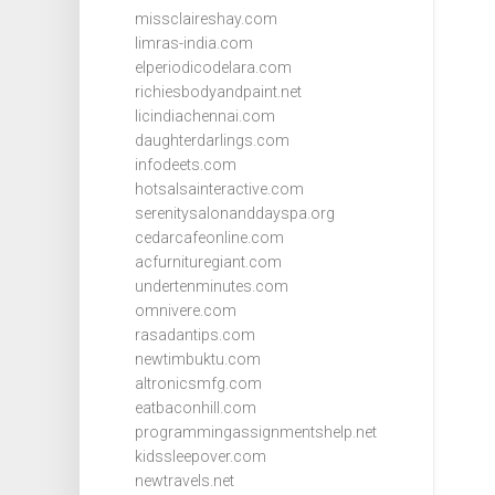
missclaireshay.com
limras-india.com
elperiodicodelara.com
richiesbodyandpaint.net
licindiachennai.com
daughterdarlings.com
infodeets.com
hotsalsainteractive.com
serenitysalonanddayspa.org
cedarcafeonline.com
acfurnituregiant.com
undertenminutes.com
omnivere.com
rasadantips.com
newtimbuktu.com
altronicsmfg.com
eatbaconhill.com
programmingassignmentshelp.net
kidssleepover.com
newtravels.net