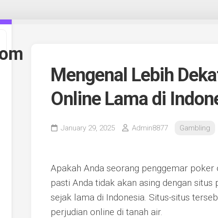
com
Mengenal Lebih Dekat
Online Lama di Indon
January 29, 2025
Admin8877
Gambling
Apakah Anda seorang penggemar poker onl
pasti Anda tidak akan asing dengan situs
sejak lama di Indonesia. Situs-situs terse
perjudian online di tanah air.