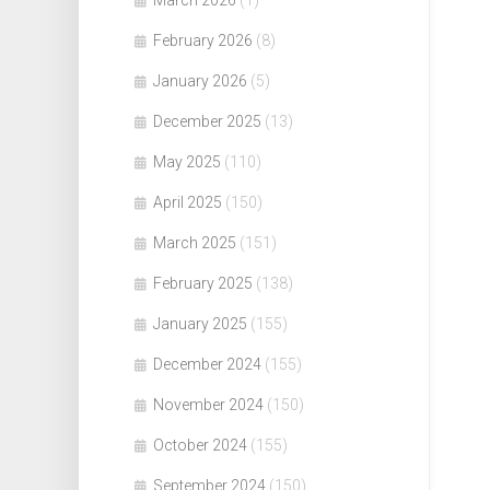
March 2026
(1)
February 2026
(8)
January 2026
(5)
December 2025
(13)
May 2025
(110)
April 2025
(150)
March 2025
(151)
February 2025
(138)
January 2025
(155)
December 2024
(155)
November 2024
(150)
October 2024
(155)
September 2024
(150)