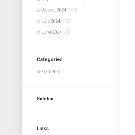
August 2024
(150)
July 2024
(155)
June 2024
(40)
Categories
Gambling
Sidebar
Links