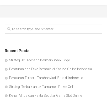
Recent Posts
Strategi Jitu Menang Bermain Index Togel
Peraturan dan Etika Bermain di Kasino Online Indonesia
Peraturan Terbaru Taruhan Judi Bola di Indonesia
Strategi Terbaik untuk Turnamen Poker Online
Kenali Mitos dan Fakta Seputar Game Slot Online