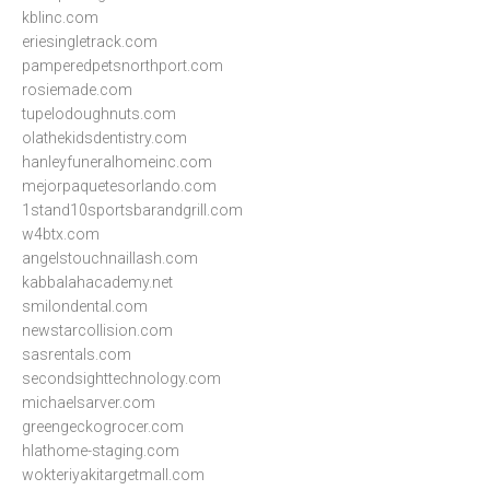
kblinc.com
eriesingletrack.com
pamperedpetsnorthport.com
rosiemade.com
tupelodoughnuts.com
olathekidsdentistry.com
hanleyfuneralhomeinc.com
mejorpaquetesorlando.com
1stand10sportsbarandgrill.com
w4btx.com
angelstouchnaillash.com
kabbalahacademy.net
smilondental.com
newstarcollision.com
sasrentals.com
secondsighttechnology.com
michaelsarver.com
greengeckogrocer.com
hlathome-staging.com
wokteriyakitargetmall.com