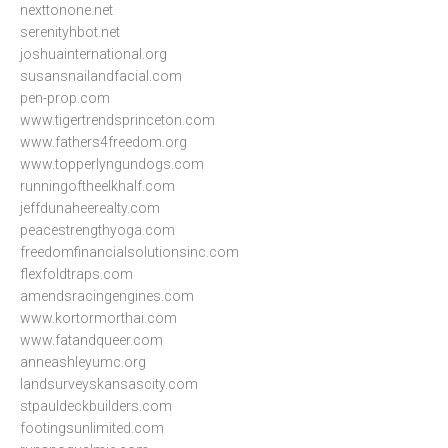
nexttonone.net
serenityhbot.net
joshuainternational.org
susansnailandfacial.com
pen-prop.com
www.tigertrendsprinceton.com
www.fathers4freedom.org
www.topperlyngundogs.com
runningoftheelkhalf.com
jeffdunaheerealty.com
peacestrengthyoga.com
freedomfinancialsolutionsinc.com
flexfoldtraps.com
amendsracingengines.com
www.kortormorthai.com
www.fatandqueer.com
anneashleyumc.org
landsurveyskansascity.com
stpauldeckbuilders.com
footingsunlimited.com