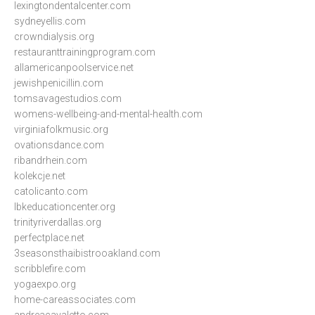
lexingtondentalcenter.com
sydneyellis.com
crowndialysis.org
restauranttrainingprogram.com
allamericanpoolservice.net
jewishpenicillin.com
tomsavagestudios.com
womens-wellbeing-and-mental-health.com
virginiafolkmusic.org
ovationsdance.com
ribandrhein.com
kolekcje.net
catolicanto.com
lbkeducationcenter.org
trinityriverdallas.org
perfectplace.net
3seasonsthaibistrooakland.com
scribblefire.com
yogaexpo.org
home-careassociates.com