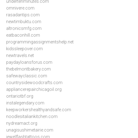
undertenminutes.com
omnivere.com
rasadantips.com
newtimbuktu.com
altronicsmfg.com
eatbaconhill.com
programmingassignmentshelp.net
kidssleepover.com
newtravels.net
paydayloansforus.com
thebelmontbakery.com
safewayclassic.com
countrysidewoodcrafts.com
appliancerepairchicagoil.org
ontariotbf.org
instalegendary.com
keepworkershealthyandsafe.com
noodlesitaliankitchen.com
nydreamact.org
unagisushimetairie.com
jewelflashtattoos.com