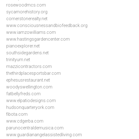
rosewoodmcs.com
sycamorehistory.org
cornerstonerealty.net
www.consciousnessandbiofeedback.org
www.iamzowilliams.com
www.hastingsgardencenter.com
pianoexplorer.net
southsidegardens.net
trinityum.net
mazzicontractors.com
thethirdplacesportsbar.com
ephesusrestaurant.net
woodyswellington.com
fatbellyfreds.com
www.elpatiodesigns.com
hudsonquarteryork.com
fibota.com
www.cdgerba.com
parunocentraldemusica.com
www.guardianangelassistedliving.com