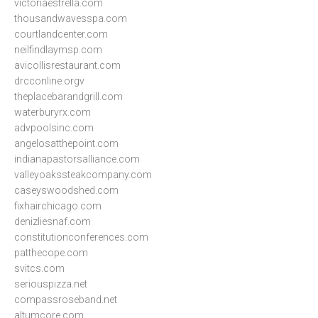
victoriaestrella.com
thousandwavesspa.com
courtlandcenter.com
neilfindlaymsp.com
avicollisrestaurant.com
drcconline.org
v
theplacebarandgrill.com
waterburyrx.com
advpoolsinc.com
angelosatthepoint.com
indianapastorsalliance.com
valleyoakssteakcompany.com
caseyswoodshed.com
fixhairchicago.com
denizliesnaf.com
constitutionconferences.com
patthecope.com
svitcs.com
seriouspizza.net
compassroseband.net
altumcore.com