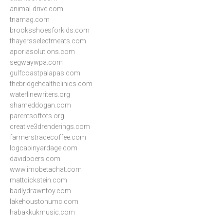
animal-drive.com
tnamag.com
brooksshoesforkids.com
thayersselectmeats.com
aporiasolutions.com
segwaywpa.com
gulfcoastpalapas.com
thebridgehealthclinics.com
waterlinewriters.org
shameddogan.com
parentsoftots.org
creative3drenderings.com
farmerstradecoffee.com
logcabinyardage.com
davidboers.com
www.imobetachat.com
mattdickstein.com
badlydrawntoy.com
lakehoustonumc.com
habakkukmusic.com