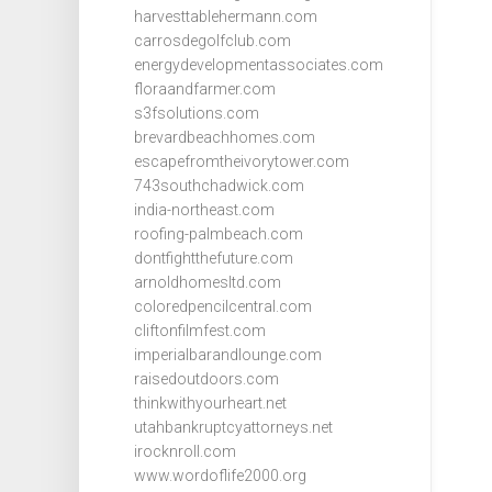
harvesttablehermann.com
carrosdegolfclub.com
energydevelopmentassociates.com
floraandfarmer.com
s3fsolutions.com
brevardbeachhomes.com
escapefromtheivorytower.com
743southchadwick.com
india-northeast.com
roofing-palmbeach.com
dontfightthefuture.com
arnoldhomesltd.com
coloredpencilcentral.com
cliftonfilmfest.com
imperialbarandlounge.com
raisedoutdoors.com
thinkwithyourheart.net
utahbankruptcyattorneys.net
irocknroll.com
www.wordoflife2000.org