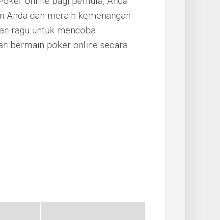
ker Online bagi pemula, Anda
n Anda dan meraih kemenangan
ngan ragu untuk mencoba
n bermain poker online secara