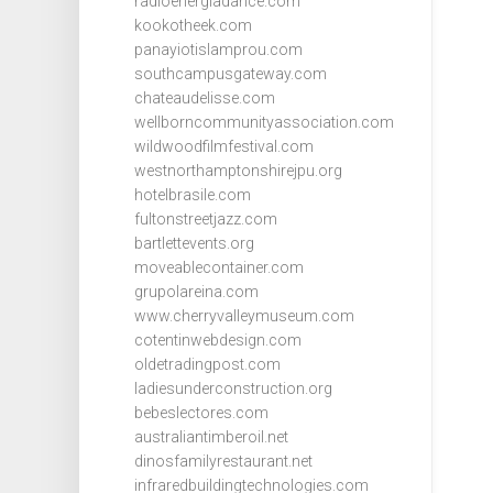
radioenergiadance.com
kookotheek.com
panayiotislamprou.com
southcampusgateway.com
chateaudelisse.com
wellborncommunityassociation.com
wildwoodfilmfestival.com
westnorthamptonshirejpu.org
hotelbrasile.com
fultonstreetjazz.com
bartlettevents.org
moveablecontainer.com
grupolareina.com
www.cherryvalleymuseum.com
cotentinwebdesign.com
oldetradingpost.com
ladiesunderconstruction.org
bebeslectores.com
australiantimberoil.net
dinosfamilyrestaurant.net
infraredbuildingtechnologies.com