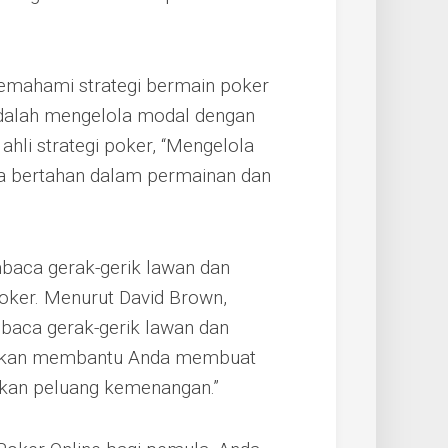
memahami strategi bermain poker
 adalah mengelola modal dengan
ahli strategi poker, “Mengelola
a bertahan dalam permainan dan
mbaca gerak-gerik lawan dan
ker. Menurut David Brown,
baca gerak-gerik lawan dan
 akan membantu Anda membuat
tkan peluang kemenangan.”