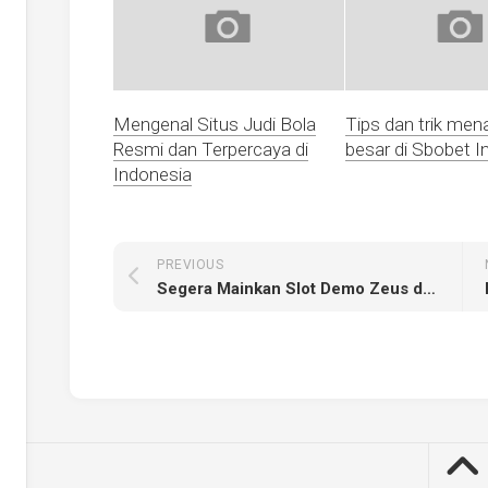
Mengenal Situs Judi Bola
Tips dan trik men
Resmi dan Terpercaya di
besar di Sbobet I
Indonesia
PREVIOUS
Segera Mainkan Slot Demo Zeus dan Menangkan Hadiah Menarik