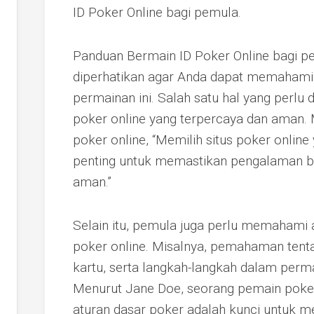
ID Poker Online bagi pemula.
Panduan Bermain ID Poker Online bagi p
diperhatikan agar Anda dapat memahami 
permainan ini. Salah satu hal yang perlu 
poker online yang terpercaya dan aman.
poker online, “Memilih situs poker onlin
penting untuk memastikan pengalaman 
aman.”
Selain itu, pemula juga perlu memahami
poker online. Misalnya, pemahaman tentan
kartu, serta langkah-langkah dalam permain
Menurut Jane Doe, seorang pemain pok
aturan dasar poker adalah kunci untuk