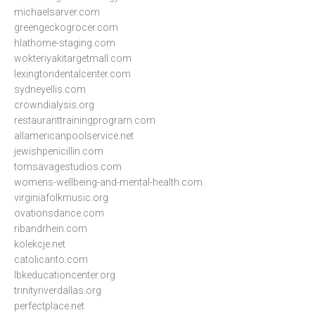
michaelsarver.com
greengeckogrocer.com
hlathome-staging.com
wokteriyakitargetmall.com
lexingtondentalcenter.com
sydneyellis.com
crowndialysis.org
restauranttrainingprogram.com
allamericanpoolservice.net
jewishpenicillin.com
tomsavagestudios.com
womens-wellbeing-and-mental-health.com
virginiafolkmusic.org
ovationsdance.com
ribandrhein.com
kolekcje.net
catolicanto.com
lbkeducationcenter.org
trinityriverdallas.org
perfectplace.net