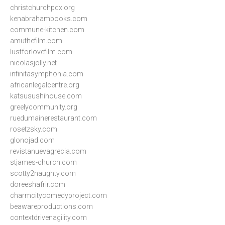
christchurchpdx.org
kenabrahambooks.com
commune-kitchen.com
amuthefilm.com
lustforlovefilm.com
nicolasjolly.net
infinitasymphonia.com
africanlegalcentre.org
katsusushihouse.com
greelycommunity.org
ruedumainerestaurant.com
rosetzsky.com
glonojad.com
revistanuevagrecia.com
stjames-church.com
scotty2naughty.com
doreeshafrir.com
charmcitycomedyproject.com
beawareproductions.com
contextdrivenagility.com