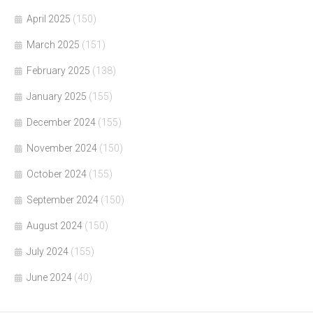
April 2025
(150)
March 2025
(151)
February 2025
(138)
January 2025
(155)
December 2024
(155)
November 2024
(150)
October 2024
(155)
September 2024
(150)
August 2024
(150)
July 2024
(155)
June 2024
(40)