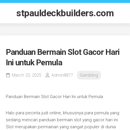
Skip
to
stpauldeckbuilders.com
content
Panduan Bermain Slot Gacor Hari
Ini untuk Pemula
March 23, 2025
Admin8877
Gambling
Panduan Bermain Slot Gacor Hari Ini untuk Pemula
Halo para pecinta judi online, khususnya para pemula yang
sedang mencari panduan bermain slot yang gacor hari ini.
Slot merupakan permainan yang sangat populer di dunia