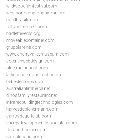
wildwoodfilmfestival.com
westnorthamptonshirejpu.org
hotelbrasile.com
fultonstreetjazz.com
bartlettevents.org
moveablecontainer.com
grupolareina.com
www.cherryvalleymuseum.com
cotentinwebdesign.com
oldetradingpost.com
ladiesunderconstruction.org
bebeslectores.com
australiantimberoil.net
dinosfamilyrestaurant.net
infraredbuildingtechnologies.com
harvesttablehermann.com
carrosdegolfclub.com
energydevelopmentassociates.com
floraandfarmer.com
s3fsolutions.com