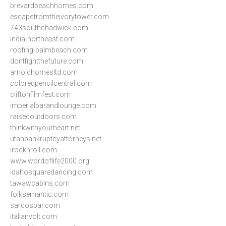
brevardbeachhomes.com
escapefromtheivorytower.com
743southchadwick.com
india-northeast.com
roofing-palmbeach.com
dontfightthefuture.com
arnoldhomesltd.com
coloredpencilcentral.com
cliftonfilmfest.com
imperialbarandlounge.com
raisedoutdoors.com
thinkwithyourheart.net
utahbankruptcyattorneys.net
irocknroll.com
www.wordoflife2000.org
idahosquaredancing.com
tawawcabins.com
folksemantic.com
sardosbar.com
italianvolt.com