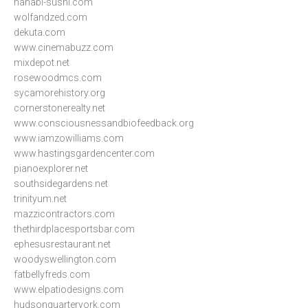
hanabi-sushi.com
wolfandzed.com
dekuta.com
www.cinemabuzz.com
mixdepot.net
rosewoodmcs.com
sycamorehistory.org
cornerstonerealty.net
www.consciousnessandbiofeedback.org
www.iamzowilliams.com
www.hastingsgardencenter.com
pianoexplorer.net
southsidegardens.net
trinityum.net
mazzicontractors.com
thethirdplacesportsbar.com
ephesusrestaurant.net
woodyswellington.com
fatbellyfreds.com
www.elpatiodesigns.com
hudsonquarteryork.com