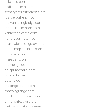
ibikeoulu.com
coffinshakers.com
stmaryofczestochowa.org
justicejudifrench.com
thewanderingbridge.com
themalleablemom.com
kennethcoletime.com
hungryburlington.com
brunswickatlongstown.com
tartinemaplecuisine.com
janekramer.net
nizi-sushi.com
art-mengo.com
gaiaprimeradio.com
tammiebrown.net
dutonc.com
thelongescape.com
mattolegrange.com
junglelodgecostarica.com
christianfestivals.org
visitcountrykitchen.com