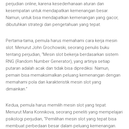
perjudian online, karena kesederhanaan aturan dan
kesempatan untuk mendapatkan kemenangan besar.
Namun, untuk bisa mendapatkan kemenangan yang gacor,
dibutuhkan strategi dan pengetahuan yang tepat.
Pertama-tama, pemula harus memahami cara kerja mesin
slot. Menurut John Grochowski, seorang penulis buku
tentang perjudian, “Mesin slot bekerja berdasarkan sistem
RNG (Random Number Generator), yang artinya setiap
putaran adalah acak dan tidak bisa diprediksi. Namun,
pemain bisa memaksimalkan peluang kemenangan dengan
memahami pola dan karakteristik mesin slot yang
dimainkan.”
Kedua, pemula harus memilih mesin slot yang tepat.
Menurut Maria Konnikova, seorang peneliti yang mempelajari
psikologi perjudian, “Pemilihan mesin slot yang tepat bisa
membuat perbedaan besar dalam peluang kemenangan.