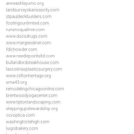
anneashleyumc.org
landsurveyskansascity.com
stpauldeckbuilders.com
footingsunlimited.com
runsnoqualmie.com
www.docsdrugs.com
www.margiesdiner.com
fdlchowder.com
www.needlepointsltd.com
bullandbirdsteakhouse.com
lascolinasplasticsurgery.com
www.cliftonheritage.org
sma43.org
remodelingchicagoonline.com
brentwoodyogacenter.com
www.tiptonlandscaping.com
steppingupstewardship.org
ccvoptica.com
washingtonlehigh.com
luigisbakery.com