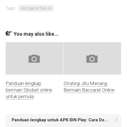
Tags:
slot gacor hari ini
You may also like...
Panduan lengkap
Strategi Jitu Menang
bermain Sbobet online
Bermain Baccarat Online
untuk pemula
Panduan lengkap untuk APK IDN Play: Cara Download dan Bermain