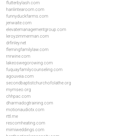
flutterbylash.com
hanlintearoom.com
funnyduckfarms.com
jenwaite.com
elevatemanagementgroup.com
leroyzimmerman.com
drfinley.net
flemingfamilylaw.com
rnrwine.com
lakeoswegorowing.com
fuquayfamilycounseling.com
agouveia.com
secondbaptistchurchofolathe.org
mymseo.org
chhpac.com
dharmadogtraining.com
motionaudiotx.com
rttl.me
rescomheating.com
mimiweddings.com