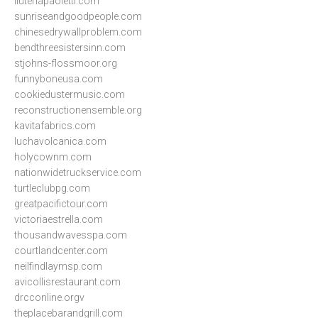
liuteriapaoletti.com
sunriseandgoodpeople.com
chinesedrywallproblem.com
bendthreesistersinn.com
stjohns-flossmoor.org
funnyboneusa.com
cookiedustermusic.com
reconstructionensemble.org
kavitafabrics.com
luchavolcanica.com
holycownm.com
nationwidetruckservice.com
turtleclubpg.com
greatpacifictour.com
victoriaestrella.com
thousandwavesspa.com
courtlandcenter.com
neilfindlaymsp.com
avicollisrestaurant.com
drcconline.org
v
theplacebarandgrill.com