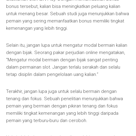
bonus tersebut, kalian bisa meningkatkan peluang kalian
untuk menang besar. Sebuah studi juga menunjukkan bahwa
pemain yang sering memanfaatkan bonus memiliki tingkat
kemenangan yang lebih tinggi.
Selain itu, jangan lupa untuk mengatur modal bermain kalian
dengan bijak. Seorang pakar perjudian online mengatakan,
“Mengatur modal bermain dengan bijak sangat penting
dalam permainan slot. Jangan terlalu serakah dan selalu
tetap disiplin dalam pengelolaan uang kalian.”
Terakhir, jangan lupa juga untuk selalu bermain dengan
tenang dan fokus. Sebuah penelitian menunjukkan bahwa
pemain yang bermain dengan pikiran tenang dan fokus
memiliki tingkat kemenangan yang lebih tinggi daripada
pemain yang terburu-buru dan ceroboh.