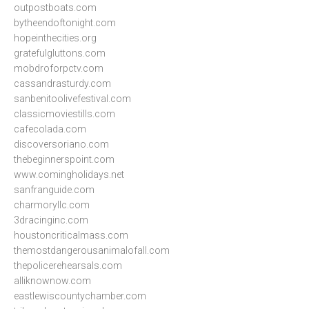
outpostboats.com
bytheendoftonight.com
hopeinthecities.org
gratefulgluttons.com
mobdroforpctv.com
cassandrasturdy.com
sanbenitoolivefestival.com
classicmoviestills.com
cafecolada.com
discoversoriano.com
thebeginnerspoint.com
www.comingholidays.net
sanfranguide.com
charmoryllc.com
3dracinginc.com
houstoncriticalmass.com
themostdangerousanimalofall.com
thepolicerehearsals.com
alliknownow.com
eastlewiscountychamber.com