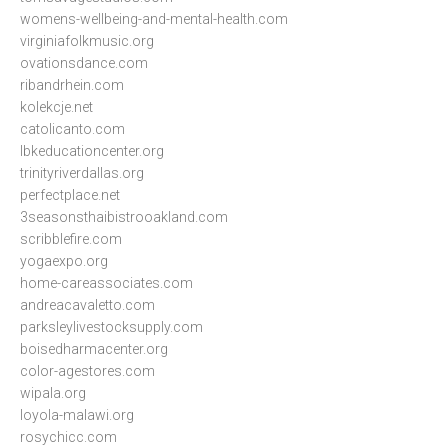
womens-wellbeing-and-mental-health.com
virginiafolkmusic.org
ovationsdance.com
ribandrhein.com
kolekcje.net
catolicanto.com
lbkeducationcenter.org
trinityriverdallas.org
perfectplace.net
3seasonsthaibistrooakland.com
scribblefire.com
yogaexpo.org
home-careassociates.com
andreacavaletto.com
parksleylivestocksupply.com
boisedharmacenter.org
color-agestores.com
wipala.org
loyola-malawi.org
rosychicc.com