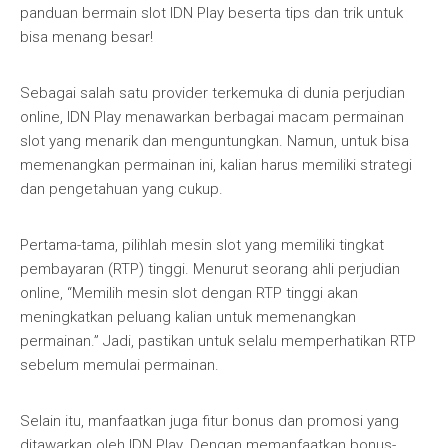
panduan bermain slot IDN Play beserta tips dan trik untuk
bisa menang besar!
Sebagai salah satu provider terkemuka di dunia perjudian
online, IDN Play menawarkan berbagai macam permainan
slot yang menarik dan menguntungkan. Namun, untuk bisa
memenangkan permainan ini, kalian harus memiliki strategi
dan pengetahuan yang cukup.
Pertama-tama, pilihlah mesin slot yang memiliki tingkat
pembayaran (RTP) tinggi. Menurut seorang ahli perjudian
online, “Memilih mesin slot dengan RTP tinggi akan
meningkatkan peluang kalian untuk memenangkan
permainan.” Jadi, pastikan untuk selalu memperhatikan RTP
sebelum memulai permainan.
Selain itu, manfaatkan juga fitur bonus dan promosi yang
ditawarkan oleh IDN Play. Dengan memanfaatkan bonus-