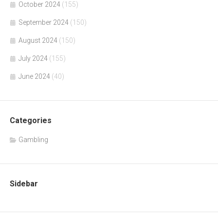
October 2024
(155)
September 2024
(150)
August 2024
(150)
July 2024
(155)
June 2024
(40)
Categories
Gambling
Sidebar