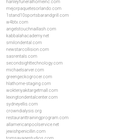
hanleyfuneralhomeinc.com
mejorpaquetesorlando.com
1stand10sportsbarandgrill.com
w4btx.com
angelstouchnaillash.com
kabbalahacademy.net
smilondental.com
newstarcollision.com
sasrentals.com
secondsighttechnology.com
michaelsarver.com
greengeckogrocer.com
hlathome-staging.com
wokteriyakitargetmall.com
lexingtondentalcenter.com
sydneyellis.com
crowndialysis.org
restauranttrainingprogram.com
allamericanpoolservice.net
jewishpenicillin.com
tomsavagestudios.com