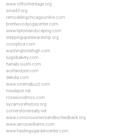
www.cliftonheritage.org
sma43.org
remodelingchicagoonline.com
brentwoodyogacenter.com
www.tiptonlandscaping.com
steppingupstewardship.org
ccvoptica.com
washingtonlehigh.com
luigisbakery.com
hanabi-sushi.com
wolfandzed.com
dekuta.com
www.cinemabuzz.com
mixdepot.net
rosewoodmcs.com
sycamorehistory.org
cornerstonerealty.net
www.consciousnessandbiofeedback.org
www.iamzowilliams.com
www.hastingsgardencenter.com