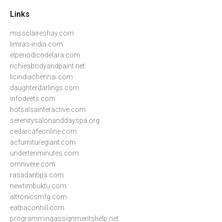
Links
missclaireshay.com
limras-india.com
elperiodicodelara.com
richiesbodyandpaint.net
licindiachennai.com
daughterdarlings.com
infodeets.com
hotsalsainteractive.com
serenitysalonanddayspa.org
cedarcafeonline.com
acfurnituregiant.com
undertenminutes.com
omnivere.com
rasadantips.com
newtimbuktu.com
altronicsmfg.com
eatbaconhill.com
programmingassignmentshelp.net