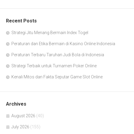
Recent Posts
Strategi Jitu Menang Bermain Index Togel
Peraturan dan Etika Bermain di Kasino Online Indonesia
Peraturan Terbaru Taruhan Judi Bola di Indonesia
Strategi Terbaik untuk Turnamen Poker Online
Kenali Mitos dan Fakta Seputar Game Slot Online
Archives
August 2026
(40)
July 2026
(155)