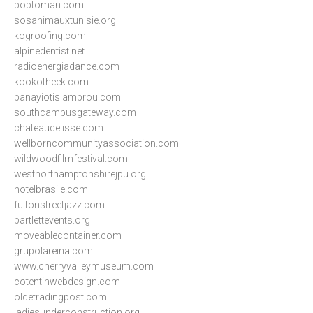
bobtoman.com
sosanimauxtunisie.org
kogroofing.com
alpinedentist.net
radioenergiadance.com
kookotheek.com
panayiotislamprou.com
southcampusgateway.com
chateaudelisse.com
wellborncommunityassociation.com
wildwoodfilmfestival.com
westnorthamptonshirejpu.org
hotelbrasile.com
fultonstreetjazz.com
bartlettevents.org
moveablecontainer.com
grupolareina.com
www.cherryvalleymuseum.com
cotentinwebdesign.com
oldetradingpost.com
ladiesunderconstruction.org