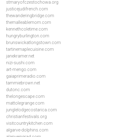
stmaryofczestochowa.org
justicejudifrench.com
thewanderingbridge.com
themalleablemom.com
kennethcoletime.com
hungryburlington.com
brunswickatlongstown.com
tartinemaplecuisine.com
janekramer.net
nizi-sushi.com
art-mengo.com
gaiaprimeradio.com
tammiebrown.net
dutonc.com
thelongescape.com
mattolegrange.com
junglelodgecostarica.com
christianfestivals.org
visitcountrykitchen.com
algarve-dolphins.com
alanveingrad.com