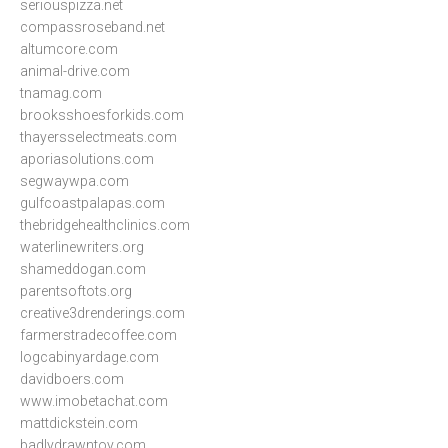
seriouspizza.net
compassroseband.net
altumcore.com
animal-drive.com
tnamag.com
brooksshoesforkids.com
thayersselectmeats.com
aporiasolutions.com
segwaywpa.com
gulfcoastpalapas.com
thebridgehealthclinics.com
waterlinewriters.org
shameddogan.com
parentsoftots.org
creative3drenderings.com
farmerstradecoffee.com
logcabinyardage.com
davidboers.com
www.imobetachat.com
mattdickstein.com
badlydrawntoy.com