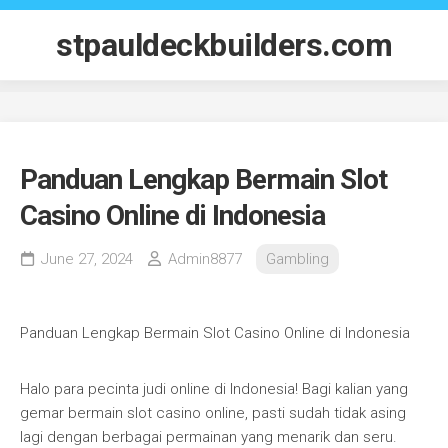
Skip
to
stpauldeckbuilders.com
content
Panduan Lengkap Bermain Slot
Casino Online di Indonesia
June 27, 2024
Admin8877
Gambling
Panduan Lengkap Bermain Slot Casino Online di Indonesia
Halo para pecinta judi online di Indonesia! Bagi kalian yang
gemar bermain slot casino online, pasti sudah tidak asing
lagi dengan berbagai permainan yang menarik dan seru.