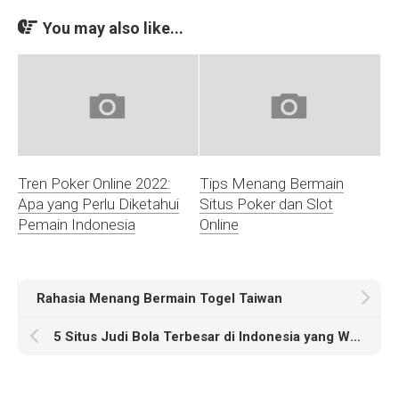
You may also like...
Tren Poker Online 2022:
Tips Menang Bermain
Apa yang Perlu Diketahui
Situs Poker dan Slot
Pemain Indonesia
Online
Rahasia Menang Bermain Togel Taiwan
5 Situs Judi Bola Terbesar di Indonesia yang Wajib Diketahui