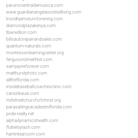
parunocentraldemusica.com
www.guardianangelassistedliving.com
trondhjemsturnforening.com
diamondplazakenya.com
tbwredlion.com
billsautorepairandsales.com
quantum-naturals.com
montessorilearningcenter.org
fergusonstreetfest.com
samjayneforever.com
matthurstphoto.com
alltheflorida.com
insidebaseballcoachesclinic.com
carsinkauai.com
millstreetchurchofchrist.org
parasailingvacadestinflorida.com
pride-realty.net
alphadynamicshealth.com
flutterbylash.com
hanlintearoom.com