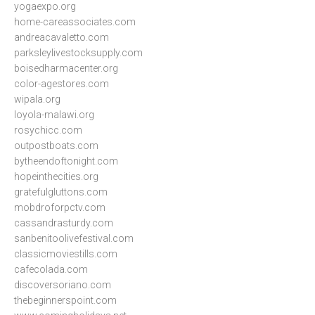
yogaexpo.org
home-careassociates.com
andreacavaletto.com
parksleylivestocksupply.com
boisedharmacenter.org
color-agestores.com
wipala.org
loyola-malawi.org
rosychicc.com
outpostboats.com
bytheendoftonight.com
hopeinthecities.org
gratefulgluttons.com
mobdroforpctv.com
cassandrasturdy.com
sanbenitoolivefestival.com
classicmoviestills.com
cafecolada.com
discoversoriano.com
thebeginnerspoint.com