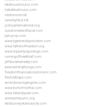
lakehoustonumc.com
habakkukmusic.com
nexttonone.net
serenityhbot.net
joshuainternational.org
susansnailandfacial.com
pen-prop.com
www.tigertrendsprinceton.com
www.fathers4freedom.org
www.topperlyngundogs.com
runningoftheelkhalf.com
jeffdunaheerealty.com
peacestrengthyoga.com
freedomfinancialsolutionsinc.com
flexfoldtraps.com
amendsracingengines.com
www.kortormorthai.com
www.fatandqueer.com
anneashleyumc.org
landsurveyskansascity.com