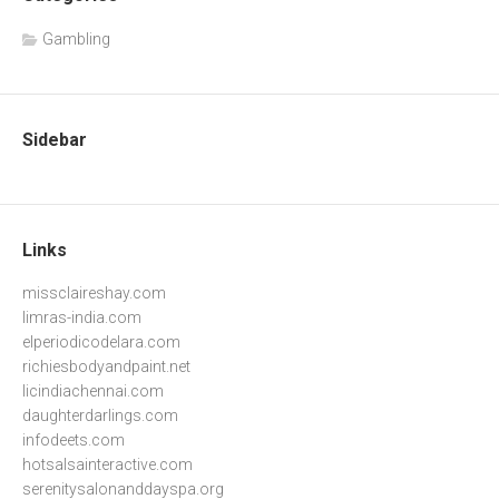
Gambling
Sidebar
Links
missclaireshay.com
limras-india.com
elperiodicodelara.com
richiesbodyandpaint.net
licindiachennai.com
daughterdarlings.com
infodeets.com
hotsalsainteractive.com
serenitysalonanddayspa.org