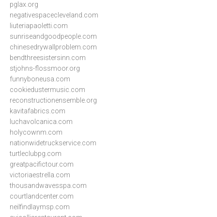
pglax.org
negativespacecleveland.com
liuteriapaoletti.com
sunriseandgoodpeople.com
chinesedrywallproblem.com
bendthreesistersinn.com
stjohns-flossmoor.org
funnyboneusa.com
cookiedustermusic.com
reconstructionensemble.org
kavitafabrics.com
luchavolcanica.com
holycownm.com
nationwidetruckservice.com
turtleclubpg.com
greatpacifictour.com
victoriaestrella.com
thousandwavesspa.com
courtlandcenter.com
neilfindlaymsp.com