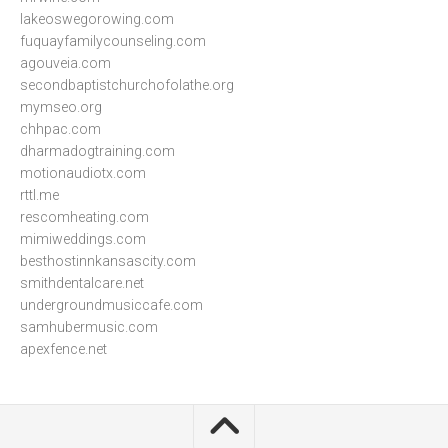
lakeoswegorowing.com
fuquayfamilycounseling.com
agouveia.com
secondbaptistchurchofolathe.org
mymseo.org
chhpac.com
dharmadogtraining.com
motionaudiotx.com
rttl.me
rescomheating.com
mimiweddings.com
besthostinnkansascity.com
smithdentalcare.net
undergroundmusiccafe.com
samhubermusic.com
apexfence.net