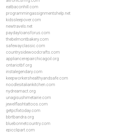
altronicsmfg.com
eatbaconhill.com
programmingassignmentshelp.net
kidssleepover.com
newtravels.net
paydayloansforus.com
thebelmontbakery.com
safewayclassic.com
countrysidewoodcrafts.com
appliancerepairchicagoil.org
ontariotbf.org
instalegendary.com
keepworkershealthyandsafe.com
noodlesitaliankitchen.com
nydreamact.org
unagisushimetairie.com
jewelflashtattoos.com
getpcfixtoday.com
bbrtbandra.org
bluebonnetcountry.com
epicclipart.com