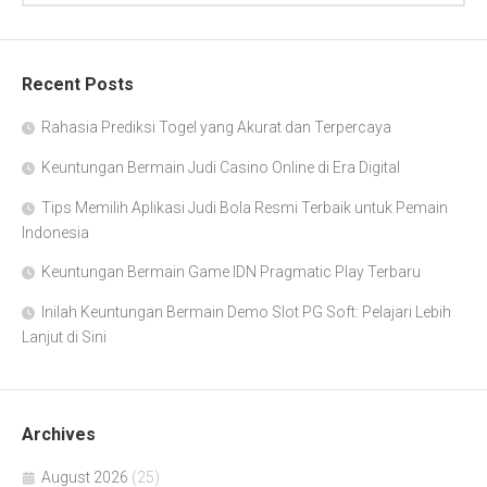
Recent Posts
Rahasia Prediksi Togel yang Akurat dan Terpercaya
Keuntungan Bermain Judi Casino Online di Era Digital
Tips Memilih Aplikasi Judi Bola Resmi Terbaik untuk Pemain
Indonesia
Keuntungan Bermain Game IDN Pragmatic Play Terbaru
Inilah Keuntungan Bermain Demo Slot PG Soft: Pelajari Lebih
Lanjut di Sini
Archives
August 2026
(25)