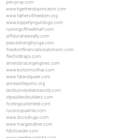
pen-prop.com
www.tigertrendsprinceton.com
www.fathers4freedom.org
www.topperlyngundogs.com
runningoftheelkhalf.com
jeffdunaheerealty.com
peacestrengthyoga.com
freedomfinancialsolutionsinc.com
flexfoldtraps.com
amendsracingengines.com
www.kortormorthai.com
www.fatandqueer.com
anneashleyumc.org
landsurveyskansascity.com
stpauldeckbuilders.com
footingsunlimited.com
runsnoqualmie.com
www.docsdrugs.com
www.margiesdiner.com
fdlchowder.com
www.needlepointsltd.com