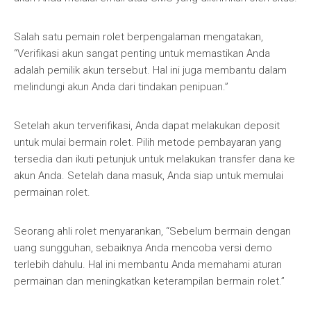
Salah satu pemain rolet berpengalaman mengatakan,
“Verifikasi akun sangat penting untuk memastikan Anda
adalah pemilik akun tersebut. Hal ini juga membantu dalam
melindungi akun Anda dari tindakan penipuan.”
Setelah akun terverifikasi, Anda dapat melakukan deposit
untuk mulai bermain rolet. Pilih metode pembayaran yang
tersedia dan ikuti petunjuk untuk melakukan transfer dana ke
akun Anda. Setelah dana masuk, Anda siap untuk memulai
permainan rolet.
Seorang ahli rolet menyarankan, “Sebelum bermain dengan
uang sungguhan, sebaiknya Anda mencoba versi demo
terlebih dahulu. Hal ini membantu Anda memahami aturan
permainan dan meningkatkan keterampilan bermain rolet.”