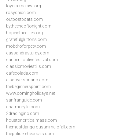
loyola-malawi.org
rosychicc.com
outpostboats.com
bytheendoftonight.com
hopeinthecities.org
gratefulgluttons.com
mobdroforpctv.com
cassandrasturdy.com
sanbenitoolivefestival.com
classicmoviestills.com
cafecolada.com
discoversoriano.com
thebeginnerspoint.com
www.comingholidays.net
sanfranguide.com
charmoryllc.com
3dracinginc.com
houstoncriticalmass.com
themostdangerousanimalofall.com
thepolicerehearsals.com