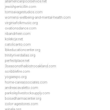
allamericanpoolservice.net
jewishpenicillin.com
tomsavagestudios.com
womens-wellbeing-and-mental-health.com
virginiafolkmusic.org
ovationsdance.com
ribandrhein.com
kolekcje.net
catolicanto.com
lbkeducationcenter.org
trinityriverdallas.org
perfectplace.net
3seasonsthaibistrooakland.com
scribblefire.com
yogaexpo.org
home-careassociates.com
andreacavaletto.com
parksleylivestocksupply.com
boisedharmacenter.org
color-agestores.com
wipala.org