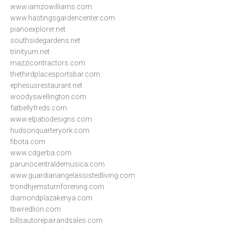
www.iamzowilliams.com
www.hastingsgardencenter.com
pianoexplorer.net
southsidegardens.net
trinityum.net
mazzicontractors.com
thethirdplacesportsbar.com
ephesusrestaurant.net
woodyswellington.com
fatbellyfreds.com
www.elpatiodesigns.com
hudsonquarteryork.com
fibota.com
www.cdgerba.com
parunocentraldemusica.com
www.guardianangelassistedliving.com
trondhjemsturnforening.com
diamondplazakenya.com
tbwredlion.com
billsautorepairandsales.com