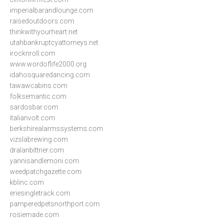
imperialbarandlounge.com
raisedoutdoors.com
thinkwithyourheart.net
utahbankruptcyattorneys.net
irocknroll.com
www.wordoflife2000.org
idahosquaredancing.com
tawawcabins.com
folksemantic.com
sardosbar.com
italianvolt.com
berkshirealarmssystems.com
vizslabrewing.com
dralanbittner.com
yannisandlemoni.com
weedpatchgazette.com
kblinc.com
eriesingletrack.com
pamperedpetsnorthport.com
rosiemade.com