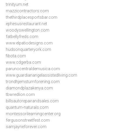
trinityum.net
mazzicontractors.com
thethirdplacesportsbar.com
ephesusrestaurant.net
woodyswellington.com
fatbellyfreds.com
www.elpatiodesigns.com
hudsonquarteryork.com
fibota.com
www.cdgerba.com
parunocentraldemusica.com
www.guardianangelassistedliving.com
trondhjemsturnforening.com
diamondplazakenya.com
tbwredlion.com
billsautorepairandsales.com
quantum-naturals.com
montessorilearningcenter.org
fergusonstreetfest.com
samjayneforever.com