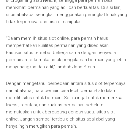
Microgaming atau NetEnt, sehingga para pemain bisa
menikmati permainan yang adil dan berkualitas. Di sisi lain,
situs abal-abal seringkali menggunakan perangkat lunak yang
tidak terpercaya dan bisa dimanipulasi.
“Dalam memilih situs slot online, para pemain harus
memperhatikan kualitas permainan yang disediakan.
Pastikan situs tersebut bekerja sama dengan penyedia
permainan terkemuka untuk pengalaman bermain yang lebih
menyenangkan dan adil,” tambah John Smith.
Dengan mengetahui perbedaan antara situs slot terpercaya
dan abal-abal, para pemain bisa lebih berhati-hati dalam
memilih situs untuk bermain. Selalu ingat untuk memeriksa
lisensi, reputasi, dan kualitas permainan sebelum
memutuskan untuk bergabung dengan suatu situs slot
online. Jangan sampai tertipu oleh situs abal-abal yang
hanya ingin merugikan para pemain.