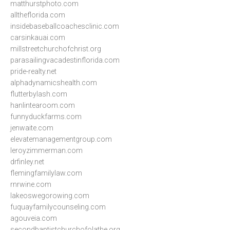
matthurstphoto.com
alltheflorida.com
insidebaseballcoachesclinic.com
carsinkauai.com
millstreetchurchofchrist.org
parasailingvacadestinflorida.com
pride-realty.net
alphadynamicshealth.com
flutterbylash.com
hanlintearoom.com
funnyduckfarms.com
jenwaite.com
elevatemanagementgroup.com
leroyzimmerman.com
drfinley.net
flemingfamilylaw.com
rnrwine.com
lakeoswegorowing.com
fuquayfamilycounseling.com
agouveia.com
secondbaptistchurchofolathe.org