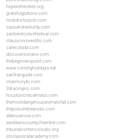
hopeinthecities.org
gratefulgluttons.com
mobdroforpctv.com
cassandrasturdy.com
sanbenitoolivefestival.com
classicmoviestills.com
cafecolada.com
discoversoriano.com
thebeginnerspoint.com
www.comingholidays.net
sanfranguide.com
charmoryllc.com
3dracinginc.com
houstoncriticalmass.com
themostdangerousanimalofall.com
thepolicerehearsals.com
alliknownow.com
eastlewiscountychamber.com
tribunalcontenciosobc.org
sloclassicalacademy.com