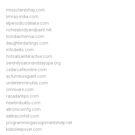
missclaireshay.com
limras-india.com
elperiodicodelara.com
richiesbodyandpaint.net
licindiachennai.com
daughterdarlings.com
infodeets.com
hotsalsainteractive.com
serenitysalonanddayspa.org
cedarcafeonline.com
acfurnituregiant.com
undertenminutes.com
omnivere.com
rasadantips.com
newtimbuktu.com
altronicsmfg.com
eatbaconhill.com
programmingassignmentshelp.net
kidssleepover.com