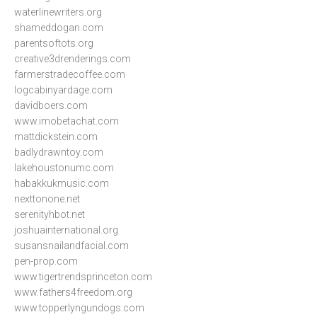
waterlinewriters.org
shameddogan.com
parentsoftots.org
creative3drenderings.com
farmerstradecoffee.com
logcabinyardage.com
davidboers.com
www.imobetachat.com
mattdickstein.com
badlydrawntoy.com
lakehoustonumc.com
habakkukmusic.com
nexttonone.net
serenityhbot.net
joshuainternational.org
susansnailandfacial.com
pen-prop.com
www.tigertrendsprinceton.com
www.fathers4freedom.org
www.topperlyngundogs.com