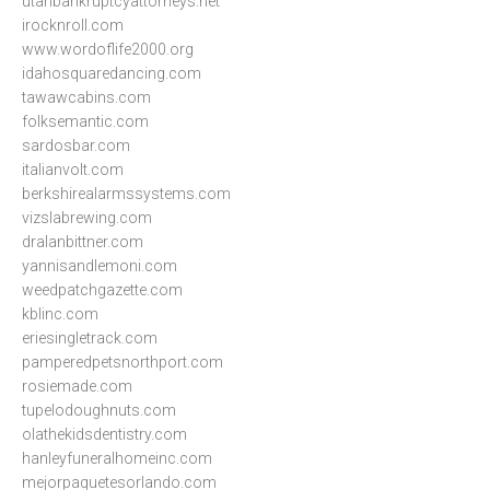
utahbankruptcyattorneys.net
irocknroll.com
www.wordoflife2000.org
idahosquaredancing.com
tawawcabins.com
folksemantic.com
sardosbar.com
italianvolt.com
berkshirealarmssystems.com
vizslabrewing.com
dralanbittner.com
yannisandlemoni.com
weedpatchgazette.com
kblinc.com
eriesingletrack.com
pamperedpetsnorthport.com
rosiemade.com
tupelodoughnuts.com
olathekidsdentistry.com
hanleyfuneralhomeinc.com
mejorpaquetesorlando.com