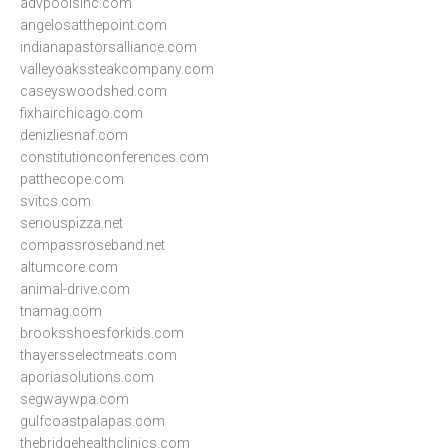
advpoolsinc.com
angelosatthepoint.com
indianapastorsalliance.com
valleyoakssteakcompany.com
caseyswoodshed.com
fixhairchicago.com
denizliesnaf.com
constitutionconferences.com
patthecope.com
svitcs.com
seriouspizza.net
compassroseband.net
altumcore.com
animal-drive.com
tnamag.com
brooksshoesforkids.com
thayersselectmeats.com
aporiasolutions.com
segwaywpa.com
gulfcoastpalapas.com
thebridgehealthclinics.com