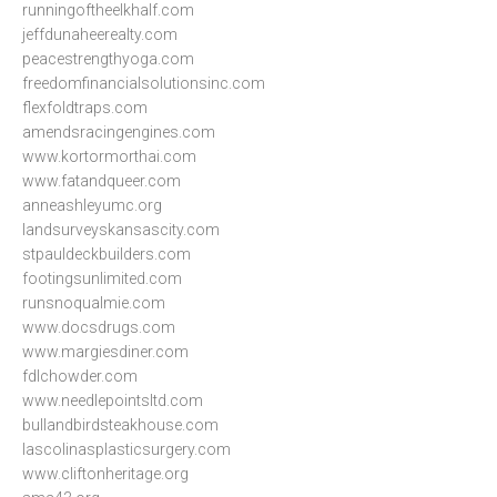
runningoftheelkhalf.com
jeffdunaheerealty.com
peacestrengthyoga.com
freedomfinancialsolutionsinc.com
flexfoldtraps.com
amendsracingengines.com
www.kortormorthai.com
www.fatandqueer.com
anneashleyumc.org
landsurveyskansascity.com
stpauldeckbuilders.com
footingsunlimited.com
runsnoqualmie.com
www.docsdrugs.com
www.margiesdiner.com
fdlchowder.com
www.needlepointsltd.com
bullandbirdsteakhouse.com
lascolinasplasticsurgery.com
www.cliftonheritage.org