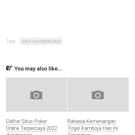
Tags:
situs slot terpercaya
You may also like...
Daftar Situs Poker
Rahasia Kemenangan
Online Terpercaya 2022
Togel Kamboja Hari Ini