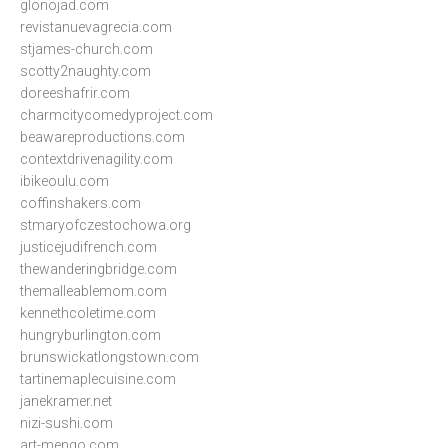
glonojad.com
revistanuevagrecia.com
stjames-church.com
scotty2naughty.com
doreeshafrir.com
charmcitycomedyproject.com
beawareproductions.com
contextdrivenagility.com
ibikeoulu.com
coffinshakers.com
stmaryofczestochowa.org
justicejudifrench.com
thewanderingbridge.com
themalleablemom.com
kennethcoletime.com
hungryburlington.com
brunswickatlongstown.com
tartinemaplecuisine.com
janekramer.net
nizi-sushi.com
art-mengo.com