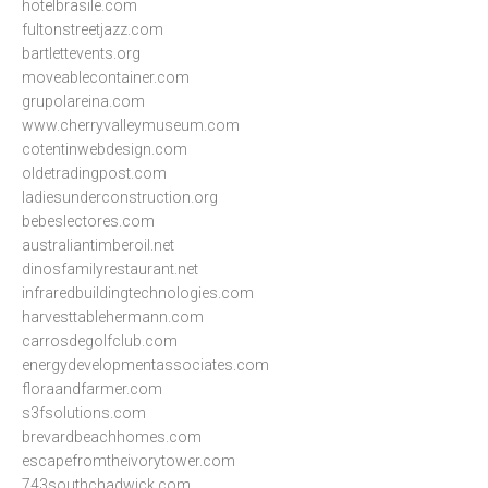
hotelbrasile.com
fultonstreetjazz.com
bartlettevents.org
moveablecontainer.com
grupolareina.com
www.cherryvalleymuseum.com
cotentinwebdesign.com
oldetradingpost.com
ladiesunderconstruction.org
bebeslectores.com
australiantimberoil.net
dinosfamilyrestaurant.net
infraredbuildingtechnologies.com
harvesttablehermann.com
carrosdegolfclub.com
energydevelopmentassociates.com
floraandfarmer.com
s3fsolutions.com
brevardbeachhomes.com
escapefromtheivorytower.com
743southchadwick.com