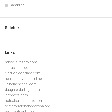
Gambling
Sidebar
Links
missclaireshay.com
limras-india.com
elperiodicodelara.com
richiesbodyandpaint.net
licindiachennai.com
daughterdarlings.com
infodeets.com
hotsalsainteractive.com
serenitysalonanddayspa.org
cedarcafeonline.com