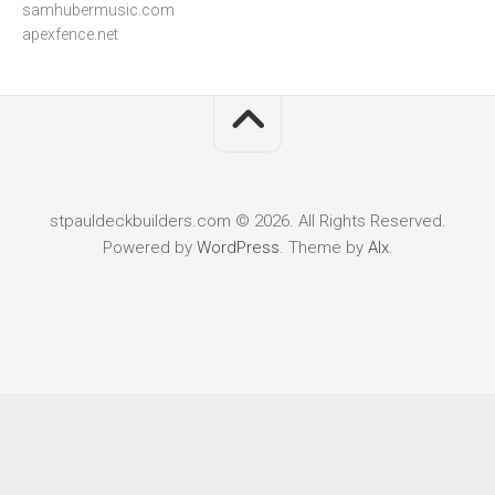
samhubermusic.com
apexfence.net
stpauldeckbuilders.com © 2026. All Rights Reserved.
Powered by
WordPress
. Theme by
Alx
.