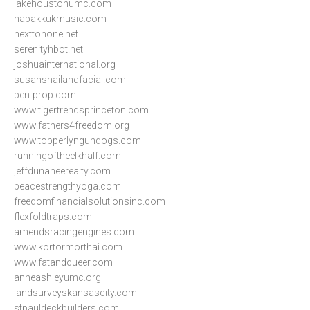
lakehoustonumc.com
habakkukmusic.com
nexttonone.net
serenityhbot.net
joshuainternational.org
susansnailandfacial.com
pen-prop.com
www.tigertrendsprinceton.com
www.fathers4freedom.org
www.topperlyngundogs.com
runningoftheelkhalf.com
jeffdunaheerealty.com
peacestrengthyoga.com
freedomfinancialsolutionsinc.com
flexfoldtraps.com
amendsracingengines.com
www.kortormorthai.com
www.fatandqueer.com
anneashleyumc.org
landsurveyskansascity.com
stpauldeckbuilders.com