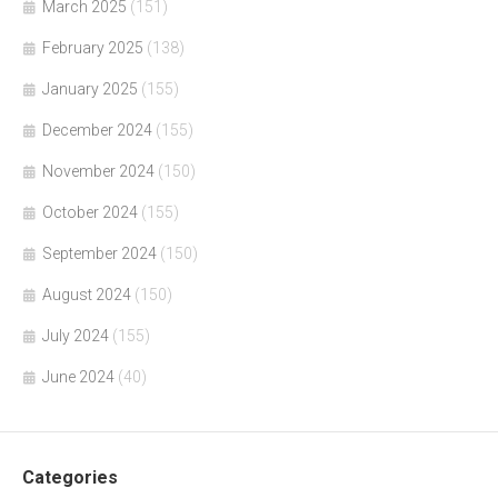
March 2025
(151)
February 2025
(138)
January 2025
(155)
December 2024
(155)
November 2024
(150)
October 2024
(155)
September 2024
(150)
August 2024
(150)
July 2024
(155)
June 2024
(40)
Categories