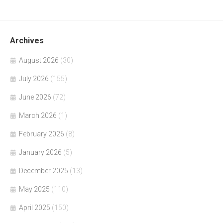
Archives
August 2026
(30)
July 2026
(155)
June 2026
(72)
March 2026
(1)
February 2026
(8)
January 2026
(5)
December 2025
(13)
May 2025
(110)
April 2025
(150)