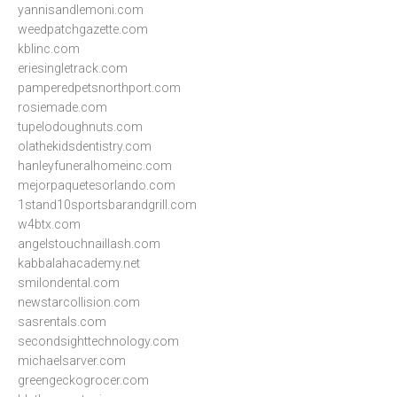
yannisandlemoni.com
weedpatchgazette.com
kblinc.com
eriesingletrack.com
pamperedpetsnorthport.com
rosiemade.com
tupelodoughnuts.com
olathekidsdentistry.com
hanleyfuneralhomeinc.com
mejorpaquetesorlando.com
1stand10sportsbarandgrill.com
w4btx.com
angelstouchnaillash.com
kabbalahacademy.net
smilondental.com
newstarcollision.com
sasrentals.com
secondsighttechnology.com
michaelsarver.com
greengeckogrocer.com