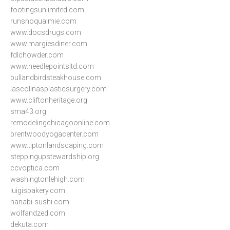
footingsunlimited.com
runsnoqualmie.com
www.docsdrugs.com
www.margiesdiner.com
fdlchowder.com
www.needlepointsltd.com
bullandbirdsteakhouse.com
lascolinasplasticsurgery.com
www.cliftonheritage.org
sma43.org
remodelingchicagoonline.com
brentwoodyogacenter.com
www.tiptonlandscaping.com
steppingupstewardship.org
ccvoptica.com
washingtonlehigh.com
luigisbakery.com
hanabi-sushi.com
wolfandzed.com
dekuta.com