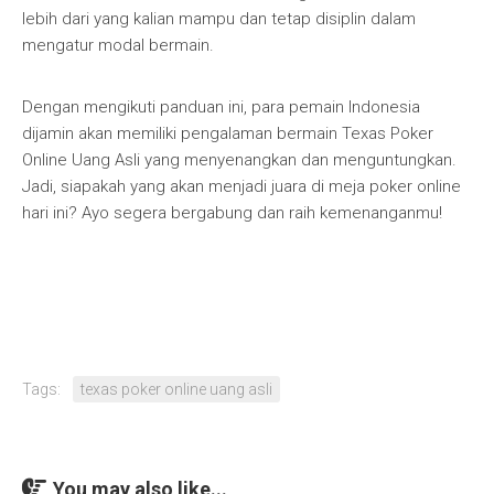
lebih dari yang kalian mampu dan tetap disiplin dalam
mengatur modal bermain.
Dengan mengikuti panduan ini, para pemain Indonesia
dijamin akan memiliki pengalaman bermain Texas Poker
Online Uang Asli yang menyenangkan dan menguntungkan.
Jadi, siapakah yang akan menjadi juara di meja poker online
hari ini? Ayo segera bergabung dan raih kemenanganmu!
Tags:
texas poker online uang asli
You may also like...