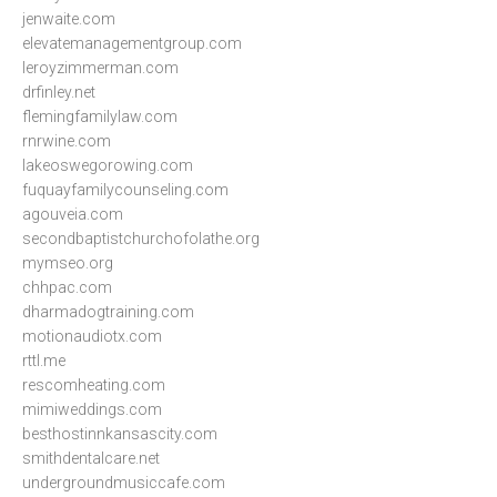
jenwaite.com
elevatemanagementgroup.com
leroyzimmerman.com
drfinley.net
flemingfamilylaw.com
rnrwine.com
lakeoswegorowing.com
fuquayfamilycounseling.com
agouveia.com
secondbaptistchurchofolathe.org
mymseo.org
chhpac.com
dharmadogtraining.com
motionaudiotx.com
rttl.me
rescomheating.com
mimiweddings.com
besthostinnkansascity.com
smithdentalcare.net
undergroundmusiccafe.com