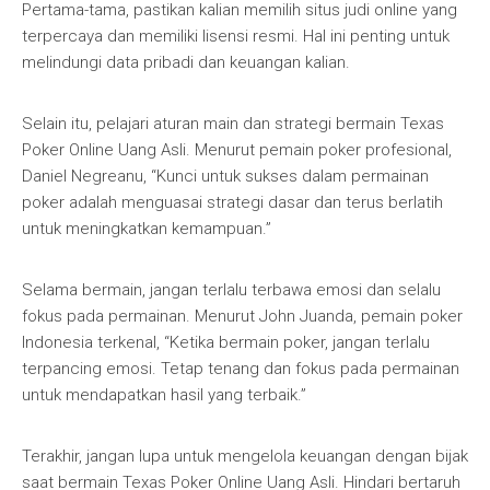
Pertama-tama, pastikan kalian memilih situs judi online yang
terpercaya dan memiliki lisensi resmi. Hal ini penting untuk
melindungi data pribadi dan keuangan kalian.
Selain itu, pelajari aturan main dan strategi bermain Texas
Poker Online Uang Asli. Menurut pemain poker profesional,
Daniel Negreanu, “Kunci untuk sukses dalam permainan
poker adalah menguasai strategi dasar dan terus berlatih
untuk meningkatkan kemampuan.”
Selama bermain, jangan terlalu terbawa emosi dan selalu
fokus pada permainan. Menurut John Juanda, pemain poker
Indonesia terkenal, “Ketika bermain poker, jangan terlalu
terpancing emosi. Tetap tenang dan fokus pada permainan
untuk mendapatkan hasil yang terbaik.”
Terakhir, jangan lupa untuk mengelola keuangan dengan bijak
saat bermain Texas Poker Online Uang Asli. Hindari bertaruh