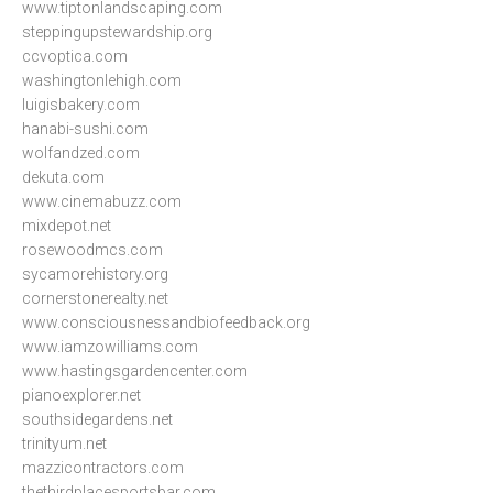
www.tiptonlandscaping.com
steppingupstewardship.org
ccvoptica.com
washingtonlehigh.com
luigisbakery.com
hanabi-sushi.com
wolfandzed.com
dekuta.com
www.cinemabuzz.com
mixdepot.net
rosewoodmcs.com
sycamorehistory.org
cornerstonerealty.net
www.consciousnessandbiofeedback.org
www.iamzowilliams.com
www.hastingsgardencenter.com
pianoexplorer.net
southsidegardens.net
trinityum.net
mazzicontractors.com
thethirdplacesportsbar.com