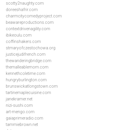
scotty2naughty.com
doreeshafrir.com
charmcitycomedyproject.com
beawareproductions.com
contextdrivenagility.com
ibikeoulu.com
coffinshakers.com
stmaryofczestochowa.org
justicejudifrench.com
thewanderingbridge.com
themalleablemom.com
kennethcoletime.com
hungryburlington.com
brunswickatlongstown.com
tartinemaplecuisine.com
janekramer.net
nizi-sushi.com
art-mengo.com
gaiaprimeradio.com
tammiebrown.net