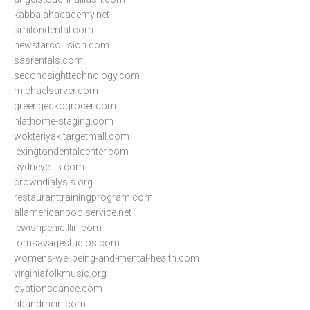
kabbalahacademy.net
smilondental.com
newstarcollision.com
sasrentals.com
secondsighttechnology.com
michaelsarver.com
greengeckogrocer.com
hlathome-staging.com
wokteriyakitargetmall.com
lexingtondentalcenter.com
sydneyellis.com
crowndialysis.org
restauranttrainingprogram.com
allamericanpoolservice.net
jewishpenicillin.com
tomsavagestudios.com
womens-wellbeing-and-mental-health.com
virginiafolkmusic.org
ovationsdance.com
ribandrhein.com