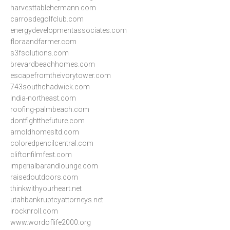
harvesttablehermann.com
carrosdegolfclub.com
energydevelopmentassociates.com
floraandfarmer.com
s3fsolutions.com
brevardbeachhomes.com
escapefromtheivorytower.com
743southchadwick.com
india-northeast.com
roofing-palmbeach.com
dontfightthefuture.com
arnoldhomesltd.com
coloredpencilcentral.com
cliftonfilmfest.com
imperialbarandlounge.com
raisedoutdoors.com
thinkwithyourheart.net
utahbankruptcyattorneys.net
irocknroll.com
www.wordoflife2000.org