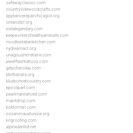
safewayclassic.com
countrysidewoodcrafts.com
appliancerepairchicagoil.org
ontariotbf.org
instalegendary.com
keepworkershealthyandsafe.com
noodlesitaliankitchen.com
nydreamact.org
unagisushimetairie.com
jewelflashtattoos.com
getpcfixtoday.com
bbrtbandra.org
bluebonnetcountry.com
epicclipart.com
pearlmanilahotel.com
maintdrop.com
bobtoman.com
sosanimauxtunisie.org
kogroofing.com
alpinedentist.net