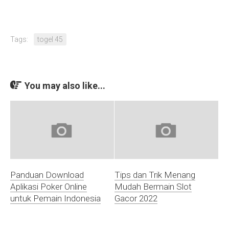
Tags:
togel 45
You may also like...
Panduan Download
Tips dan Trik Menang
Aplikasi Poker Online
Mudah Bermain Slot
untuk Pemain Indonesia
Gacor 2022