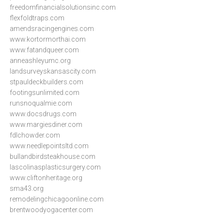
freedomfinancialsolutionsinc.com
flexfoldtraps.com
amendsracingengines.com
www.kortormorthai.com
www.fatandqueer.com
anneashleyumc.org
landsurveyskansascity.com
stpauldeckbuilders.com
footingsunlimited.com
runsnoqualmie.com
www.docsdrugs.com
www.margiesdiner.com
fdlchowder.com
www.needlepointsltd.com
bullandbirdsteakhouse.com
lascolinasplasticsurgery.com
www.cliftonheritage.org
sma43.org
remodelingchicagoonline.com
brentwoodyogacenter.com