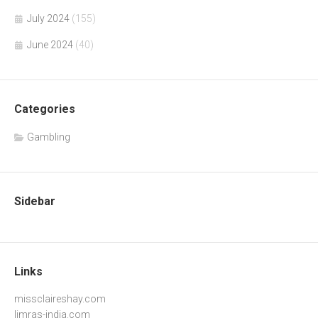
July 2024
(155)
June 2024
(40)
Categories
Gambling
Sidebar
Links
missclaireshay.com
limras-india.com