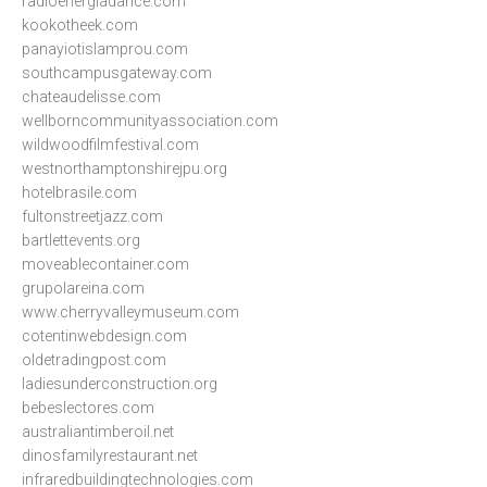
radioenergiadance.com
kookotheek.com
panayiotislamprou.com
southcampusgateway.com
chateaudelisse.com
wellborncommunityassociation.com
wildwoodfilmfestival.com
westnorthamptonshirejpu.org
hotelbrasile.com
fultonstreetjazz.com
bartlettevents.org
moveablecontainer.com
grupolareina.com
www.cherryvalleymuseum.com
cotentinwebdesign.com
oldetradingpost.com
ladiesunderconstruction.org
bebeslectores.com
australiantimberoil.net
dinosfamilyrestaurant.net
infraredbuildingtechnologies.com