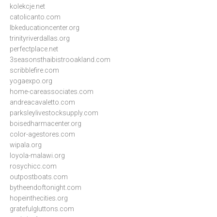
kolekcje.net
catolicanto.com
lbkeducationcenter.org
trinityriverdallas.org
perfectplace.net
3seasonsthaibistrooakland.com
scribblefire.com
yogaexpo.org
home-careassociates.com
andreacavaletto.com
parksleylivestocksupply.com
boisedharmacenter.org
color-agestores.com
wipala.org
loyola-malawi.org
rosychicc.com
outpostboats.com
bytheendoftonight.com
hopeinthecities.org
gratefulgluttons.com