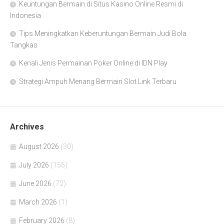
Keuntungan Bermain di Situs Kasino Online Resmi di
Indonesia
Tips Meningkatkan Keberuntungan Bermain Judi Bola
Tangkas
Kenali Jenis Permainan Poker Online di IDN Play
Strategi Ampuh Menang Bermain Slot Link Terbaru
Archives
August 2026
(30)
July 2026
(155)
June 2026
(72)
March 2026
(1)
February 2026
(8)