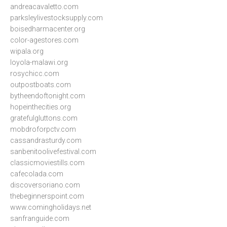
andreacavaletto.com
parksleylivestocksupply.com
boisedharmacenter.org
color-agestores.com
wipala.org
loyola-malawi.org
rosychicc.com
outpostboats.com
bytheendoftonight.com
hopeinthecities.org
gratefulgluttons.com
mobdroforpctv.com
cassandrasturdy.com
sanbenitoolivefestival.com
classicmoviestills.com
cafecolada.com
discoversoriano.com
thebeginnerspoint.com
www.comingholidays.net
sanfranguide.com