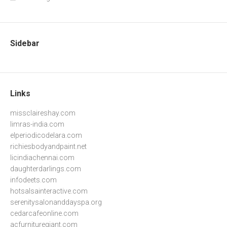
Sidebar
Links
missclaireshay.com
limras-india.com
elperiodicodelara.com
richiesbodyandpaint.net
licindiachennai.com
daughterdarlings.com
infodeets.com
hotsalsainteractive.com
serenitysalonanddayspa.org
cedarcafeonline.com
acfurnituregiant.com