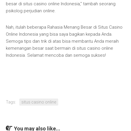
besar di situs casino online Indonesia,” tambah seorang
psikolog perjudian online.
Nah, itulah beberapa Rahasia Menang Besar di Situs Casino
Online Indonesia yang bisa saya bagikan kepada Anda.
Semoga tips dan trik di atas bisa membantu Anda meraih
kemenangan besar saat bermain di situs casino online
Indonesia. Selamat mencoba dan semoga sukses!
Tags:
situs casino online
You may also like...