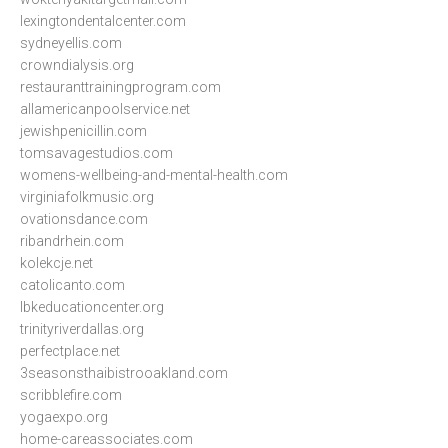
lexingtondentalcenter.com
sydneyellis.com
crowndialysis.org
restauranttrainingprogram.com
allamericanpoolservice.net
jewishpenicillin.com
tomsavagestudios.com
womens-wellbeing-and-mental-health.com
virginiafolkmusic.org
ovationsdance.com
ribandrhein.com
kolekcje.net
catolicanto.com
lbkeducationcenter.org
trinityriverdallas.org
perfectplace.net
3seasonsthaibistrooakland.com
scribblefire.com
yogaexpo.org
home-careassociates.com