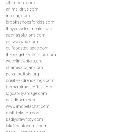
altumcore.com
animal-drive.com
tnamag.com
brooksshoesforkids.com
thayersselectmeats.com
aporiasolutions.com
segwaywpa.com
gulfcoastpalapas.com
thebridgehealthclinics.com
waterlinewriters.org
shameddogan.com
parentsoftots.org
creative3drenderings.com
farmerstradecoffee.com
logcabinyardage.com
davidboers.com
www.imobetachat.com
mattdickstein.com
badlydrawntoy.com
lakehoustonumc.com