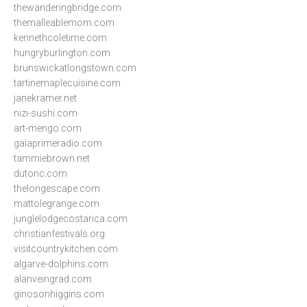
thewanderingbridge.com
themalleablemom.com
kennethcoletime.com
hungryburlington.com
brunswickatlongstown.com
tartinemaplecuisine.com
janekramer.net
nizi-sushi.com
art-mengo.com
gaiaprimeradio.com
tammiebrown.net
dutonc.com
thelongescape.com
mattolegrange.com
junglelodgecostarica.com
christianfestivals.org
visitcountrykitchen.com
algarve-dolphins.com
alanveingrad.com
ginosonhiggins.com