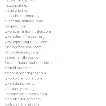
habakkukmusic.com
nexttonone.net
serenityhbot.net
joshuainternational.org
susansnailandfacial.com
pen-prop.com
www.tigertrendsprinceton.com
www.fathers4freedom.org
www.topperlyngundogs.com
runningoftheelkhalf.com
jeffdunaheerealty.com
peacestrengthyoga.com
freedomfinancialsolutionsinc.com
flexfoldtraps.com
amendsracingengines.com
www.kortormorthai.com
www.fatandqueer.com
anneashleyumc.org
landsurveyskansascity.com
stpauldeckbuilders.com
footingsunlimited.com