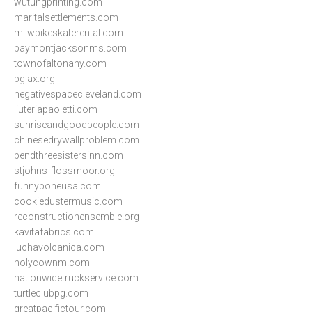
wutungprinting.com
maritalsettlements.com
milwbikeskaterental.com
baymontjacksonms.com
townofaltonany.com
pglax.org
negativespacecleveland.com
liuteriapaoletti.com
sunriseandgoodpeople.com
chinesedrywallproblem.com
bendthreesistersinn.com
stjohns-flossmoor.org
funnyboneusa.com
cookiedustermusic.com
reconstructionensemble.org
kavitafabrics.com
luchavolcanica.com
holycownm.com
nationwidetruckservice.com
turtleclubpg.com
greatpacifictour.com