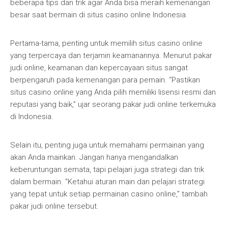
beberapa tips dan trik agar Anda bisa meraih kemenangan
besar saat bermain di situs casino online Indonesia.
Pertama-tama, penting untuk memilih situs casino online
yang terpercaya dan terjamin keamanannya. Menurut pakar
judi online, keamanan dan kepercayaan situs sangat
berpengaruh pada kemenangan para pemain. “Pastikan
situs casino online yang Anda pilih memiliki lisensi resmi dan
reputasi yang baik,” ujar seorang pakar judi online terkemuka
di Indonesia.
Selain itu, penting juga untuk memahami permainan yang
akan Anda mainkan. Jangan hanya mengandalkan
keberuntungan semata, tapi pelajari juga strategi dan trik
dalam bermain. “Ketahui aturan main dan pelajari strategi
yang tepat untuk setiap permainan casino online,” tambah
pakar judi online tersebut.