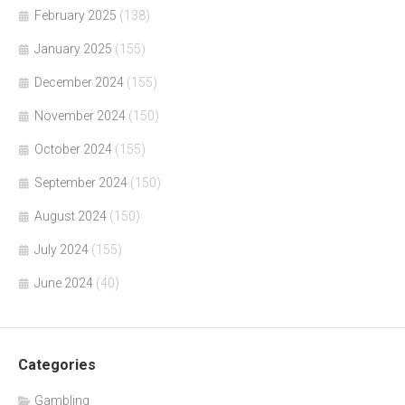
February 2025
(138)
January 2025
(155)
December 2024
(155)
November 2024
(150)
October 2024
(155)
September 2024
(150)
August 2024
(150)
July 2024
(155)
June 2024
(40)
Categories
Gambling