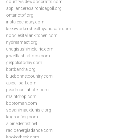
countrysidewoodcrafts.com
appliancerepairchicagoil.org
ontariotbf.org
instalegendary.com
keepworkershealthyandsafe.com
noodlesitaliankitchen.com
nydreamact.org
unagisushimetairie.com
jewelflashtattoos.com
getpcfixtoday.com
bbrtbandra.org
bluebonnetcountry.com
epicclipart.com
pearlmanilahotel.com
maintdrop.com
bobtoman.com
sosanimauxtunisie.org
kogroofing.com
alpinedentist.net
radioenergiadance.com
kookotheek.com