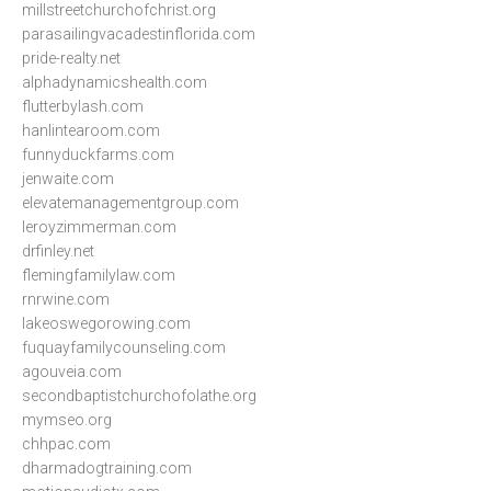
millstreetchurchofchrist.org
parasailingvacadestinflorida.com
pride-realty.net
alphadynamicshealth.com
flutterbylash.com
hanlintearoom.com
funnyduckfarms.com
jenwaite.com
elevatemanagementgroup.com
leroyzimmerman.com
drfinley.net
flemingfamilylaw.com
rnrwine.com
lakeoswegorowing.com
fuquayfamilycounseling.com
agouveia.com
secondbaptistchurchofolathe.org
mymseo.org
chhpac.com
dharmadogtraining.com