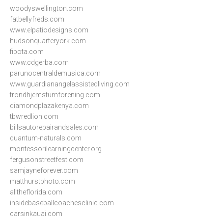
woodyswellington.com
fatbellyfreds.com
www.elpatiodesigns.com
hudsonquarteryork.com
fibota.com
www.cdgerba.com
parunocentraldemusica.com
www.guardianangelassistedliving.com
trondhjemsturnforening.com
diamondplazakenya.com
tbwredlion.com
billsautorepairandsales.com
quantum-naturals.com
montessorilearningcenter.org
fergusonstreetfest.com
samjayneforever.com
matthurstphoto.com
alltheflorida.com
insidebaseballcoachesclinic.com
carsinkauai.com