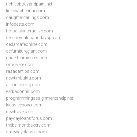
richiesbodyandpaint.net
licindiachennai.com
daughterdarlings.com
infodeets.com
hotsalsainteractive.com
serenitysalonanddayspa.org
cedarcafeonline.com
acfurnituregiant.com
undertenminutes.com
omnivere.com
rasadantips.com
newtimbuktu.com
altronicsmfg.com
eatbaconhill.com
programmingassignmentshelp.net
kidssleepover.com
newtravels.net
paydayloansforus.com
thebelmontbakery.com
safewayclassic.com