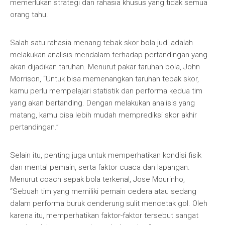
memerlukan strategi dan rahasia khusus yang tidak semua
orang tahu.
Salah satu rahasia menang tebak skor bola judi adalah
melakukan analisis mendalam terhadap pertandingan yang
akan dijadikan taruhan. Menurut pakar taruhan bola, John
Morrison, “Untuk bisa memenangkan taruhan tebak skor,
kamu perlu mempelajari statistik dan performa kedua tim
yang akan bertanding. Dengan melakukan analisis yang
matang, kamu bisa lebih mudah memprediksi skor akhir
pertandingan.”
Selain itu, penting juga untuk memperhatikan kondisi fisik
dan mental pemain, serta faktor cuaca dan lapangan.
Menurut coach sepak bola terkenal, Jose Mourinho,
“Sebuah tim yang memiliki pemain cedera atau sedang
dalam performa buruk cenderung sulit mencetak gol. Oleh
karena itu, memperhatikan faktor-faktor tersebut sangat