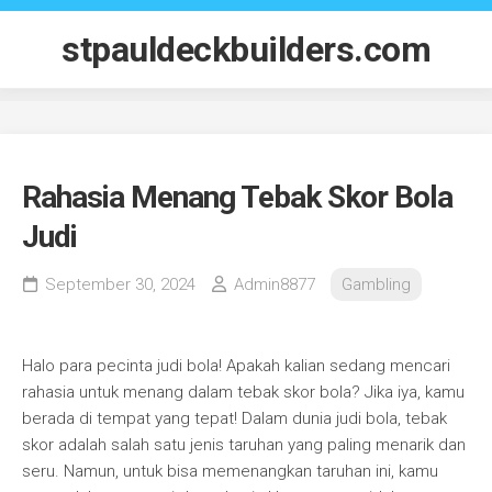
Skip
to
stpauldeckbuilders.com
content
Rahasia Menang Tebak Skor Bola
Judi
September 30, 2024
Admin8877
Gambling
Halo para pecinta judi bola! Apakah kalian sedang mencari
rahasia untuk menang dalam tebak skor bola? Jika iya, kamu
berada di tempat yang tepat! Dalam dunia judi bola, tebak
skor adalah salah satu jenis taruhan yang paling menarik dan
seru. Namun, untuk bisa memenangkan taruhan ini, kamu