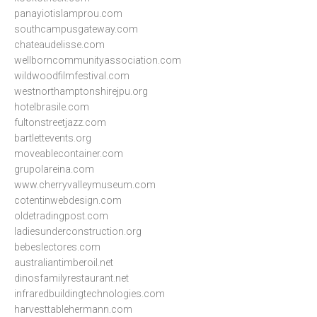
panayiotislamprou.com
southcampusgateway.com
chateaudelisse.com
wellborncommunityassociation.com
wildwoodfilmfestival.com
westnorthamptonshirejpu.org
hotelbrasile.com
fultonstreetjazz.com
bartlettevents.org
moveablecontainer.com
grupolareina.com
www.cherryvalleymuseum.com
cotentinwebdesign.com
oldetradingpost.com
ladiesunderconstruction.org
bebeslectores.com
australiantimberoil.net
dinosfamilyrestaurant.net
infraredbuildingtechnologies.com
harvesttablehermann.com