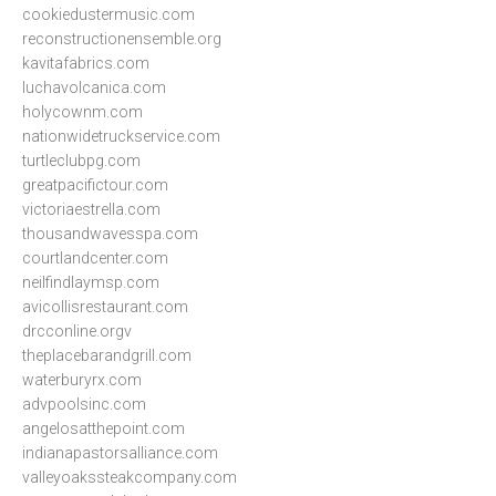
cookiedustermusic.com
reconstructionensemble.org
kavitafabrics.com
luchavolcanica.com
holycownm.com
nationwidetruckservice.com
turtleclubpg.com
greatpacifictour.com
victoriaestrella.com
thousandwavesspa.com
courtlandcenter.com
neilfindlaymsp.com
avicollisrestaurant.com
drcconline.org
v
theplacebarandgrill.com
waterburyrx.com
advpoolsinc.com
angelosatthepoint.com
indianapastorsalliance.com
valleyoakssteakcompany.com