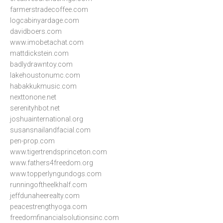
farmerstradecoffee.com
logcabinyardage.com
davidboers.com
www.imobetachat.com
mattdickstein.com
badlydrawntoy.com
lakehoustonumc.com
habakkukmusic.com
nexttonone.net
serenityhbot.net
joshuainternational.org
susansnailandfacial.com
pen-prop.com
www.tigertrendsprinceton.com
www.fathers4freedom.org
www.topperlyngundogs.com
runningoftheelkhalf.com
jeffdunaheerealty.com
peacestrengthyoga.com
freedomfinancialsolutionsinc.com