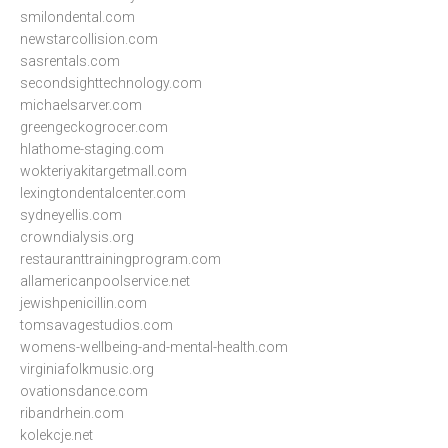
smilondental.com
newstarcollision.com
sasrentals.com
secondsighttechnology.com
michaelsarver.com
greengeckogrocer.com
hlathome-staging.com
wokteriyakitargetmall.com
lexingtondentalcenter.com
sydneyellis.com
crowndialysis.org
restauranttrainingprogram.com
allamericanpoolservice.net
jewishpenicillin.com
tomsavagestudios.com
womens-wellbeing-and-mental-health.com
virginiafolkmusic.org
ovationsdance.com
ribandrhein.com
kolekcje.net