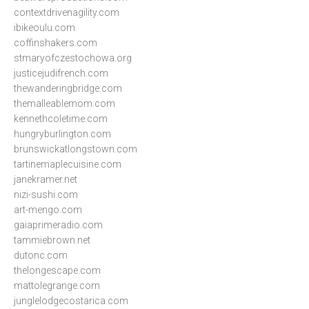
contextdrivenagility.com
ibikeoulu.com
coffinshakers.com
stmaryofczestochowa.org
justicejudifrench.com
thewanderingbridge.com
themalleablemom.com
kennethcoletime.com
hungryburlington.com
brunswickatlongstown.com
tartinemaplecuisine.com
janekramer.net
nizi-sushi.com
art-mengo.com
gaiaprimeradio.com
tammiebrown.net
dutonc.com
thelongescape.com
mattolegrange.com
junglelodgecostarica.com