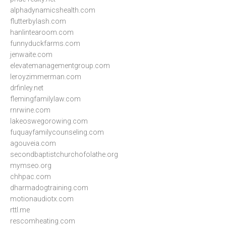
alphadynamicshealth.com
flutterbylash.com
hanlintearoom.com
funnyduckfarms.com
jenwaite.com
elevatemanagementgroup.com
leroyzimmerman.com
drfinley.net
flemingfamilylaw.com
rnrwine.com
lakeoswegorowing.com
fuquayfamilycounseling.com
agouveia.com
secondbaptistchurchofolathe.org
mymseo.org
chhpac.com
dharmadogtraining.com
motionaudiotx.com
rttl.me
rescomheating.com