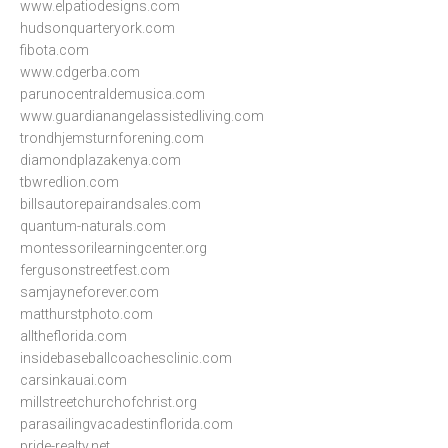
www.elpatiodesigns.com
hudsonquarteryork.com
fibota.com
www.cdgerba.com
parunocentraldemusica.com
www.guardianangelassistedliving.com
trondhjemsturnforening.com
diamondplazakenya.com
tbwredlion.com
billsautorepairandsales.com
quantum-naturals.com
montessorilearningcenter.org
fergusonstreetfest.com
samjayneforever.com
matthurstphoto.com
alltheflorida.com
insidebaseballcoachesclinic.com
carsinkauai.com
millstreetchurchofchrist.org
parasailingvacadestinflorida.com
pride-realty.net