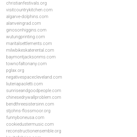
christianfestivals.org
visitcountrykitchen.com
algarve-dolphins.com
alanveingrad.com
ginosonhiggins.com
wutungprinting.com
maritalsettlements.com
milwbikeskaterental.com
baymontjacksonms.com
townofaltonany.com
pglax.org
negativespacecleveland.com
liuteriapaoletti.com
sunriseandgoodpeople.com
chinesedrywallproblem.com
bendthreesistersinn.com
stjohns-flossmoor.org
funnyboneusa.com
cookiedustermusic.com
reconstructionensemble.org