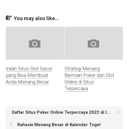
You may also like...
Inilah Situs Slot Gacor
Strategi Menang
yang Bisa Membuat
Bermain Poker dan Slot
Anda Menang Besar
Online di Situs
Terpercaya
Daftar Situs Poker Online Terpercaya 2022 di Indonesia
Rahasia Menang Besar di Kalender Togel