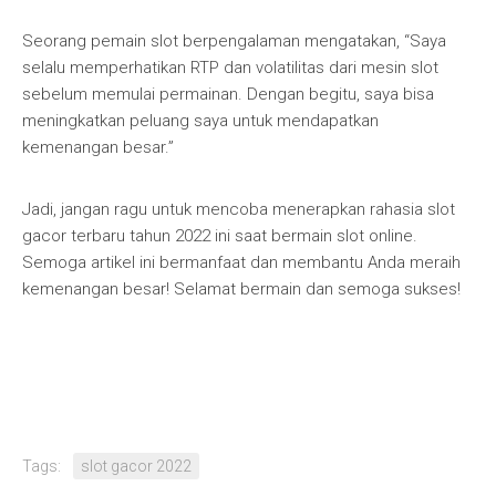
Seorang pemain slot berpengalaman mengatakan, “Saya
selalu memperhatikan RTP dan volatilitas dari mesin slot
sebelum memulai permainan. Dengan begitu, saya bisa
meningkatkan peluang saya untuk mendapatkan
kemenangan besar.”
Jadi, jangan ragu untuk mencoba menerapkan rahasia slot
gacor terbaru tahun 2022 ini saat bermain slot online.
Semoga artikel ini bermanfaat dan membantu Anda meraih
kemenangan besar! Selamat bermain dan semoga sukses!
Tags:
slot gacor 2022