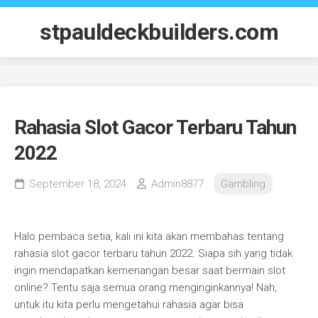
Skip
to
stpauldeckbuilders.com
content
Rahasia Slot Gacor Terbaru Tahun
2022
September 18, 2024
Admin8877
Gambling
Halo pembaca setia, kali ini kita akan membahas tentang
rahasia slot gacor terbaru tahun 2022. Siapa sih yang tidak
ingin mendapatkan kemenangan besar saat bermain slot
online? Tentu saja semua orang menginginkannya! Nah,
untuk itu kita perlu mengetahui rahasia agar bisa