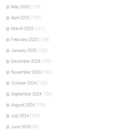
May 2025
(110)
April 2025
(150)
March 2025
(151)
February 2025
(138)
January 2025
(155)
December 2024
(155)
November 2024
(150)
October 2024
(155)
September 2024
(150)
August 2024
(150)
July 2024
(155)
June 2024
(40)