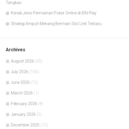
Tangkas
Kenali Jenis Permainan Poker Online di IDN Play
Strategi Ampuh Menang Bermain Slot Link Terbaru
Archives
August 2026
(30)
July 2026
(155)
June 2026
(72)
March 2026
(1)
February 2026
(8)
January 2026
(5)
December 2025
(13)