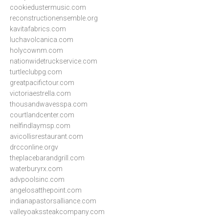
cookiedustermusic.com
reconstructionensemble.org
kavitafabrics.com
luchavolcanica.com
holycownm.com
nationwidetruckservice.com
turtleclubpg.com
greatpacifictour.com
victoriaestrella.com
thousandwavesspa.com
courtlandcenter.com
neilfindlaymsp.com
avicollisrestaurant.com
drcconline.org
v
theplacebarandgrill.com
waterburyrx.com
advpoolsinc.com
angelosatthepoint.com
indianapastorsalliance.com
valleyoakssteakcompany.com