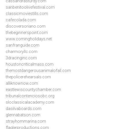
cassandrasturdy.com
sanbenitoolivefestival.com
classicmoviestills.com
cafecolada.com
discoversoriano.com
thebeginnerspoint.com
www.comingholidays.net
sanfranguide.com
charmoryllc.com
3dracinginc.com
houstoncriticalmass.com
themostdangerousanimalofall.com
thepolicerehearsals.com
alliknownow.com
eastlewiscountychamber.com
tribunalcontenciosobc.org
sloclassicalacademy.com
dasilvaboards.com
glennabatson.com
strayhornmarina.com
flaglerproductions.com