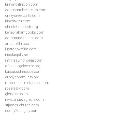
brawndefinition.com
continentalicecream.com
crazycreekquilts.com
binkdavies.com
christchurchpdx.org
kenabrahambooks.com
commune-kitchen.com
amuthefilm.com
lustforlovefilm.com
nicolasjolly.net
infinitasymphonia.com
africanlegalcentre.org
katsusushihouse.com
greelycommunity.org
ruedumainerestaurant.com
rosetzsky.com
glonojad.com
revistanuevagrecia.com
stjames-church.com
scotty2naughty.com