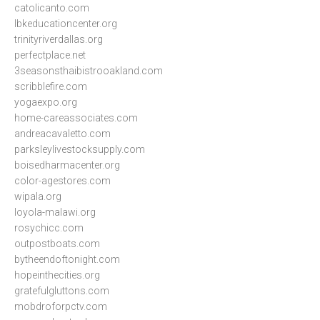
catolicanto.com
lbkeducationcenter.org
trinityriverdallas.org
perfectplace.net
3seasonsthaibistrooakland.com
scribblefire.com
yogaexpo.org
home-careassociates.com
andreacavaletto.com
parksleylivestocksupply.com
boisedharmacenter.org
color-agestores.com
wipala.org
loyola-malawi.org
rosychicc.com
outpostboats.com
bytheendoftonight.com
hopeinthecities.org
gratefulgluttons.com
mobdroforpctv.com