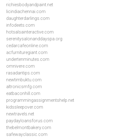
richiesbodyandpaint.net
licindiachennai.com
daughterdarlings.com
infodeets.com
hotsalsainteractive.com
serenitysalonanddayspa.org
cedarcafeonline.com
acfurnituregiant.com
undertenminutes.com
omnivere.com
rasadantips.com
newtimbuktu.com
altronicsmfg.com
eatbaconhill.com
programmingassignmentshelp.net
kidssleepover.com
newtravels.net
paydayloansforus.com
thebelmontbakery.com
safewayclassic.com