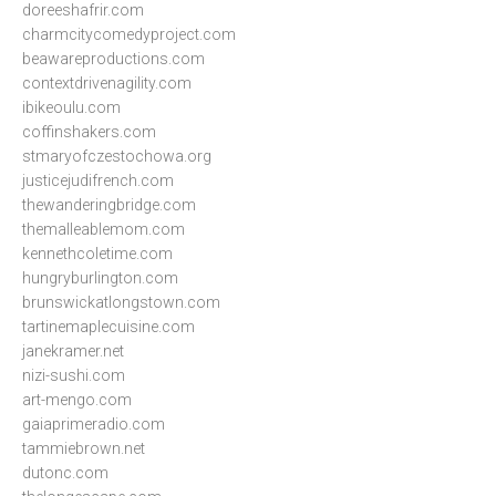
doreeshafrir.com
charmcitycomedyproject.com
beawareproductions.com
contextdrivenagility.com
ibikeoulu.com
coffinshakers.com
stmaryofczestochowa.org
justicejudifrench.com
thewanderingbridge.com
themalleablemom.com
kennethcoletime.com
hungryburlington.com
brunswickatlongstown.com
tartinemaplecuisine.com
janekramer.net
nizi-sushi.com
art-mengo.com
gaiaprimeradio.com
tammiebrown.net
dutonc.com