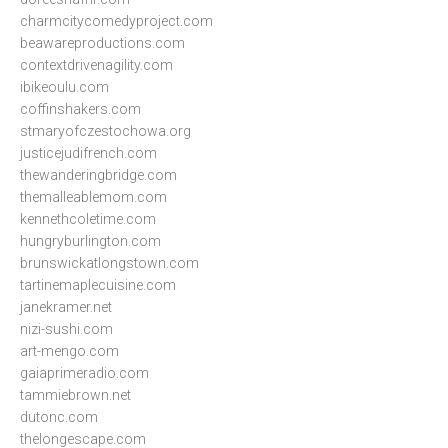
charmcitycomedyproject.com
beawareproductions.com
contextdrivenagility.com
ibikeoulu.com
coffinshakers.com
stmaryofczestochowa.org
justicejudifrench.com
thewanderingbridge.com
themalleablemom.com
kennethcoletime.com
hungryburlington.com
brunswickatlongstown.com
tartinemaplecuisine.com
janekramer.net
nizi-sushi.com
art-mengo.com
gaiaprimeradio.com
tammiebrown.net
dutonc.com
thelongescape.com