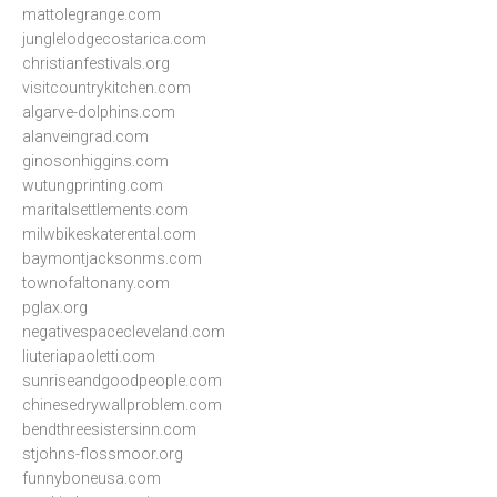
mattolegrange.com
junglelodgecostarica.com
christianfestivals.org
visitcountrykitchen.com
algarve-dolphins.com
alanveingrad.com
ginosonhiggins.com
wutungprinting.com
maritalsettlements.com
milwbikeskaterental.com
baymontjacksonms.com
townofaltonany.com
pglax.org
negativespacecleveland.com
liuteriapaoletti.com
sunriseandgoodpeople.com
chinesedrywallproblem.com
bendthreesistersinn.com
stjohns-flossmoor.org
funnyboneusa.com