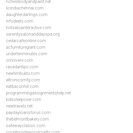
richiesbodyandpaint.net
licindiachennai.com
daughterdarlings.com
infodeets.com
hotsalsainteractive.com
serenitysalonanddayspa.org
cedarcafeonline.com
acfurnituregiant.com
undertenminutes.com
omnivere.com
rasadantips.com
newtimbuktu.com
altronicsmfg.com
eatbaconhill.com
programmingassignmentshelp.net
kidssleepover.com
newtravels.net
paydayloansforus.com
thebelmontbakery.com
safewayclassic.com
countrysidewoodcrafts.com