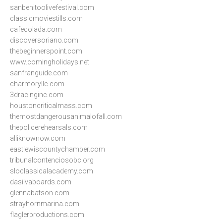
sanbenitoolivefestival.com
classicmoviestills.com
cafecolada.com
discoversoriano.com
thebeginnerspoint.com
www.comingholidays.net
sanfranguide.com
charmoryllc.com
3dracinginc.com
houstoncriticalmass.com
themostdangerousanimalofall.com
thepolicerehearsals.com
alliknownow.com
eastlewiscountychamber.com
tribunalcontenciosobc.org
sloclassicalacademy.com
dasilvaboards.com
glennabatson.com
strayhornmarina.com
flaglerproductions.com