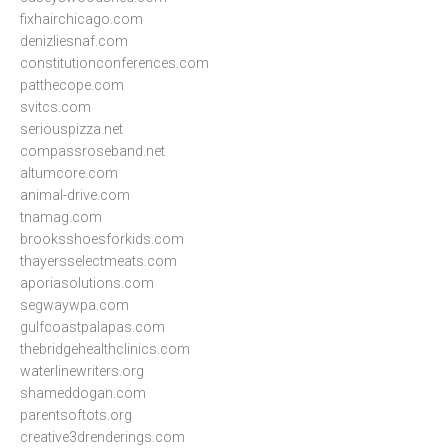
fixhairchicago.com
denizliesnaf.com
constitutionconferences.com
patthecope.com
svitcs.com
seriouspizza.net
compassroseband.net
altumcore.com
animal-drive.com
tnamag.com
brooksshoesforkids.com
thayersselectmeats.com
aporiasolutions.com
segwaywpa.com
gulfcoastpalapas.com
thebridgehealthclinics.com
waterlinewriters.org
shameddogan.com
parentsoftots.org
creative3drenderings.com