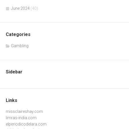
June 2024
(40)
Categories
Gambling
Sidebar
Links
missclaireshay.com
limras-india.com
elperiodicodelara.com