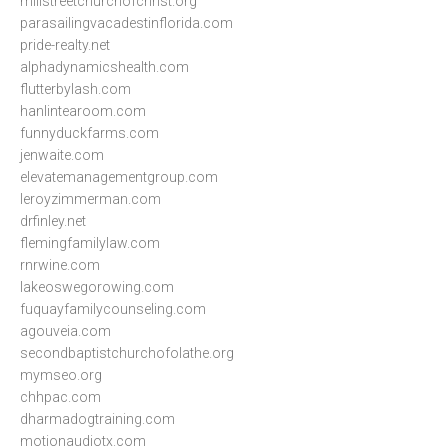
millstreetchurchofchrist.org
parasailingvacadestinflorida.com
pride-realty.net
alphadynamicshealth.com
flutterbylash.com
hanlintearoom.com
funnyduckfarms.com
jenwaite.com
elevatemanagementgroup.com
leroyzimmerman.com
drfinley.net
flemingfamilylaw.com
rnrwine.com
lakeoswegorowing.com
fuquayfamilycounseling.com
agouveia.com
secondbaptistchurchofolathe.org
mymseo.org
chhpac.com
dharmadogtraining.com
motionaudiotx.com