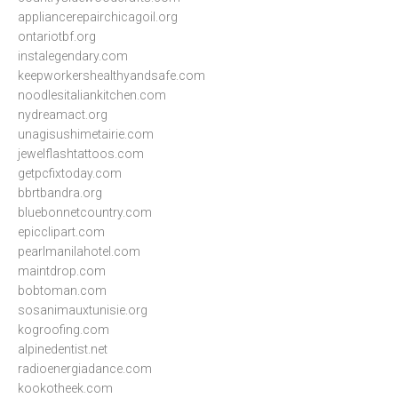
appliancerepairchicagoil.org
ontariotbf.org
instalegendary.com
keepworkershealthyandsafe.com
noodlesitaliankitchen.com
nydreamact.org
unagisushimetairie.com
jewelflashtattoos.com
getpcfixtoday.com
bbrtbandra.org
bluebonnetcountry.com
epicclipart.com
pearlmanilahotel.com
maintdrop.com
bobtoman.com
sosanimauxtunisie.org
kogroofing.com
alpinedentist.net
radioenergiadance.com
kookotheek.com