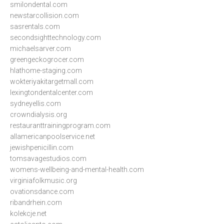
smilondental.com
newstarcollision.com
sasrentals.com
secondsighttechnology.com
michaelsarver.com
greengeckogrocer.com
hlathome-staging.com
wokteriyakitargetmall.com
lexingtondentalcenter.com
sydneyellis.com
crowndialysis.org
restauranttrainingprogram.com
allamericanpoolservice.net
jewishpenicillin.com
tomsavagestudios.com
womens-wellbeing-and-mental-health.com
virginiafolkmusic.org
ovationsdance.com
ribandrhein.com
kolekcje.net