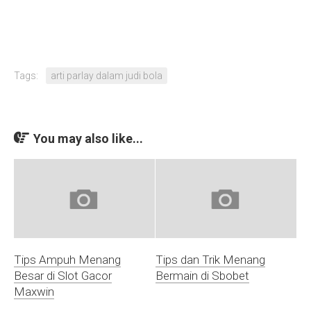
Tags:
arti parlay dalam judi bola
You may also like...
Tips Ampuh Menang
Tips dan Trik Menang
Besar di Slot Gacor
Bermain di Sbobet
Maxwin