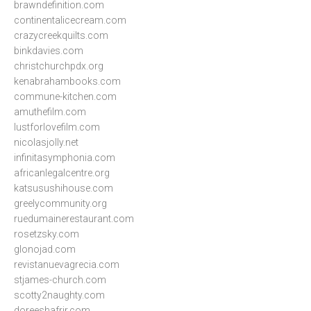
brawndefinition.com
continentalicecream.com
crazycreekquilts.com
binkdavies.com
christchurchpdx.org
kenabrahambooks.com
commune-kitchen.com
amuthefilm.com
lustforlovefilm.com
nicolasjolly.net
infinitasymphonia.com
africanlegalcentre.org
katsusushihouse.com
greelycommunity.org
ruedumainerestaurant.com
rosetzsky.com
glonojad.com
revistanuevagrecia.com
stjames-church.com
scotty2naughty.com
doreeshafrir.com