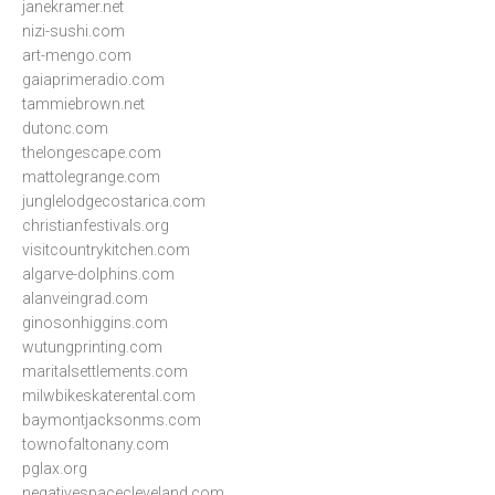
janekramer.net
nizi-sushi.com
art-mengo.com
gaiaprimeradio.com
tammiebrown.net
dutonc.com
thelongescape.com
mattolegrange.com
junglelodgecostarica.com
christianfestivals.org
visitcountrykitchen.com
algarve-dolphins.com
alanveingrad.com
ginosonhiggins.com
wutungprinting.com
maritalsettlements.com
milwbikeskaterental.com
baymontjacksonms.com
townofaltonany.com
pglax.org
negativespacecleveland.com