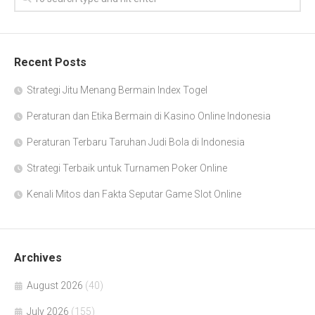
Recent Posts
Strategi Jitu Menang Bermain Index Togel
Peraturan dan Etika Bermain di Kasino Online Indonesia
Peraturan Terbaru Taruhan Judi Bola di Indonesia
Strategi Terbaik untuk Turnamen Poker Online
Kenali Mitos dan Fakta Seputar Game Slot Online
Archives
August 2026
(40)
July 2026
(155)