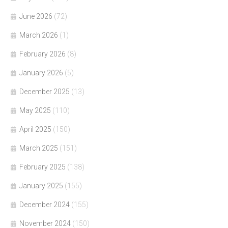
June 2026
(72)
March 2026
(1)
February 2026
(8)
January 2026
(5)
December 2025
(13)
May 2025
(110)
April 2025
(150)
March 2025
(151)
February 2025
(138)
January 2025
(155)
December 2024
(155)
November 2024
(150)