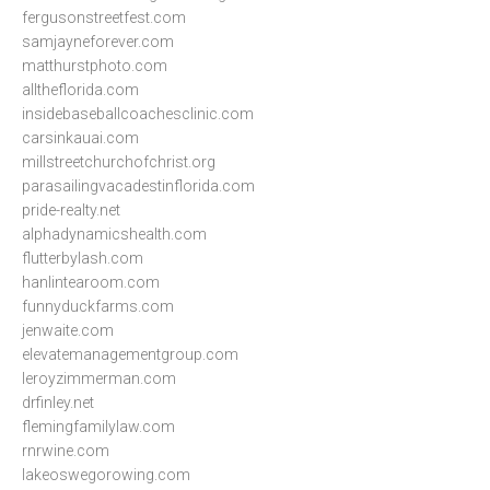
fergusonstreetfest.com
samjayneforever.com
matthurstphoto.com
alltheflorida.com
insidebaseballcoachesclinic.com
carsinkauai.com
millstreetchurchofchrist.org
parasailingvacadestinflorida.com
pride-realty.net
alphadynamicshealth.com
flutterbylash.com
hanlintearoom.com
funnyduckfarms.com
jenwaite.com
elevatemanagementgroup.com
leroyzimmerman.com
drfinley.net
flemingfamilylaw.com
rnrwine.com
lakeoswegorowing.com