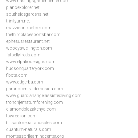
www.hastingsgardencenter.com
pianoexplorer.net
southsidegardens.net
trinityum.net
mazzicontractors.com
thethirdplacesportsbar.com
ephesusrestaurant.net
woodyswellington.com
fatbellyfreds.com
www.elpatiodesigns.com
hudsonquarteryork.com
fibota.com
www.cdgerba.com
parunocentraldemusica.com
www.guardianangelassistedliving.com
trondhjemsturnforening.com
diamondplazakenya.com
tbwredlion.com
billsautorepairandsales.com
quantum-naturals.com
montessorilearningcenter.org