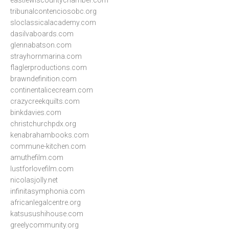
eastlewiscountychamber.com
tribunalcontenciosobc.org
sloclassicalacademy.com
dasilvaboards.com
glennabatson.com
strayhornmarina.com
flaglerproductions.com
brawndefinition.com
continentalicecream.com
crazycreekquilts.com
binkdavies.com
christchurchpdx.org
kenabrahambooks.com
commune-kitchen.com
amuthefilm.com
lustforlovefilm.com
nicolasjolly.net
infinitasymphonia.com
africanlegalcentre.org
katsusushihouse.com
greelycommunity.org