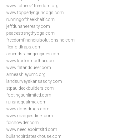
www.fathers4freedom.org
www.topperlyngundogs.com
runningoftheelkhalf.com
jeffdunaheerealty.com
peacestrengthyoga.com
freedomfinancialsolutionsinc.com
flexfoldtraps.com
amendsracingengines.com
www.kortormorthai.com
www.fatandqueer.com
anneashleyumc.org
landsurveyskansascity.com
stpauldeckbuilders.com
footingsunlimited.com
runsnoqualmie.com
www.docsdrugs.com
www.margiesdiner.com
fdlchowder.com
www.needlepointsltd.com
bullandbirdsteakhouse.com