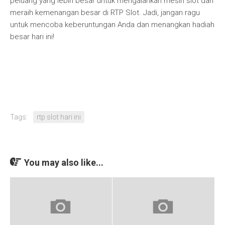
peluang yang lebih besar untuk mengalahkan mesin slot dan
meraih kemenangan besar di RTP Slot. Jadi, jangan ragu
untuk mencoba keberuntungan Anda dan menangkan hadiah
besar hari ini!
Tags:
rtp slot hari ini
You may also like...