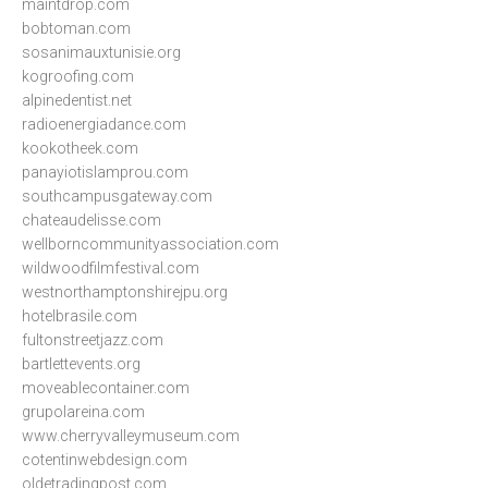
maintdrop.com
bobtoman.com
sosanimauxtunisie.org
kogroofing.com
alpinedentist.net
radioenergiadance.com
kookotheek.com
panayiotislamprou.com
southcampusgateway.com
chateaudelisse.com
wellborncommunityassociation.com
wildwoodfilmfestival.com
westnorthamptonshirejpu.org
hotelbrasile.com
fultonstreetjazz.com
bartlettevents.org
moveablecontainer.com
grupolareina.com
www.cherryvalleymuseum.com
cotentinwebdesign.com
oldetradingpost.com