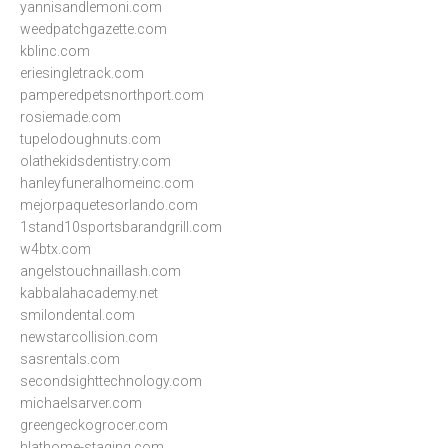
yannisandlemoni.com
weedpatchgazette.com
kblinc.com
eriesingletrack.com
pamperedpetsnorthport.com
rosiemade.com
tupelodoughnuts.com
olathekidsdentistry.com
hanleyfuneralhomeinc.com
mejorpaquetesorlando.com
1stand10sportsbarandgrill.com
w4btx.com
angelstouchnaillash.com
kabbalahacademy.net
smilondental.com
newstarcollision.com
sasrentals.com
secondsighttechnology.com
michaelsarver.com
greengeckogrocer.com
hlathome-staging.com