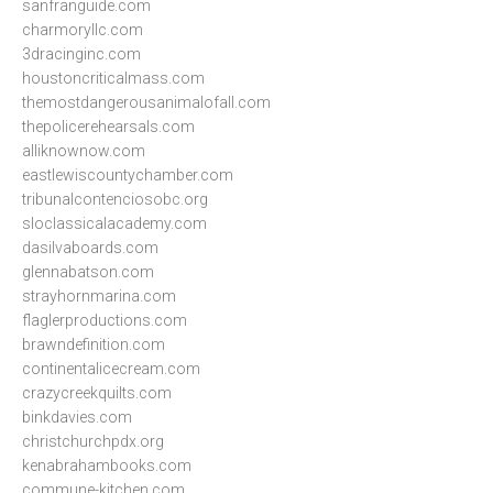
sanfranguide.com
charmoryllc.com
3dracinginc.com
houstoncriticalmass.com
themostdangerousanimalofall.com
thepolicerehearsals.com
alliknownow.com
eastlewiscountychamber.com
tribunalcontenciosobc.org
sloclassicalacademy.com
dasilvaboards.com
glennabatson.com
strayhornmarina.com
flaglerproductions.com
brawndefinition.com
continentalicecream.com
crazycreekquilts.com
binkdavies.com
christchurchpdx.org
kenabrahambooks.com
commune-kitchen.com