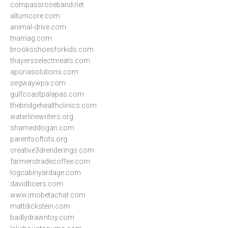
compassroseband.net
altumcore.com
animal-drive.com
tnamag.com
brooksshoesforkids.com
thayersselectmeats.com
aporiasolutions.com
segwaywpa.com
gulfcoastpalapas.com
thebridgehealthclinics.com
waterlinewriters.org
shameddogan.com
parentsoftots.org
creative3drenderings.com
farmerstradecoffee.com
logcabinyardage.com
davidboers.com
www.imobetachat.com
mattdickstein.com
badlydrawntoy.com