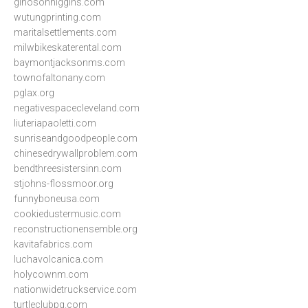
ginosonhiggins.com
wutungprinting.com
maritalsettlements.com
milwbikeskaterental.com
baymontjacksonms.com
townofaltonany.com
pglax.org
negativespacecleveland.com
liuteriapaoletti.com
sunriseandgoodpeople.com
chinesedrywallproblem.com
bendthreesistersinn.com
stjohns-flossmoor.org
funnyboneusa.com
cookiedustermusic.com
reconstructionensemble.org
kavitafabrics.com
luchavolcanica.com
holycownm.com
nationwidetruckservice.com
turtleclubpg.com