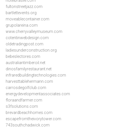
hotelbrasile.com
fultonstreetjazz.com
bartlettevents.org
moveablecontainer.com
grupolareina.com
www.cherryvalleymuseum.com
cotentinwebdesign.com
oldetradingpost.com
ladiesunderconstruction.org
bebeslectores.com
australiantimberoil.net
dinosfamilyrestaurant.net
infraredbuildingtechnologies.com
harvesttablehermann.com
carrosdegolfclub.com
energydevelopmentassociates.com
floraandfarmer.com
s3fsolutions.com
brevardbeachhomes.com
escapefromtheivorytower.com
743southchadwick.com