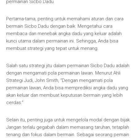
permainan Sicbo Dadu.
Pertama-tama, penting untuk memahami aturan dan cara
bermain Sicbo Dadu dengan baik. Mengetahui cara
membaca dan menebak angka dadu yang keluar adalah
kunci utama dalam permainan ini. Sehingga, Anda bisa
membuat strategi yang tepat untuk menang.
Salah satu strategi jitu dalam permainan Sicbo Dadu adalah
dengan mengamati pola permainan lawan. Menurut Ahli
Strategi Judi, John Smith, “Dengan mengamati pola
permainan lawan, Anda bisa memprediksi angka dadu yang
akan keluar dan membuat keputusan bermain yang lebih
cerdas.”
Selain itu, penting juga untuk mengelola modal dengan bijak.
Jangan terlalu gegabah dalam memasang taruhan, tetaplah
tenang dan fokus dalam bermain. Sebagai seorang pemain