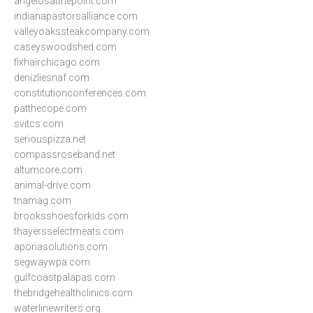
angelosatthepoint.com
indianapastorsalliance.com
valleyoakssteakcompany.com
caseyswoodshed.com
fixhairchicago.com
denizliesnaf.com
constitutionconferences.com
patthecope.com
svitcs.com
seriouspizza.net
compassroseband.net
altumcore.com
animal-drive.com
tnamag.com
brooksshoesforkids.com
thayersselectmeats.com
aporiasolutions.com
segwaywpa.com
gulfcoastpalapas.com
thebridgehealthclinics.com
waterlinewriters.org