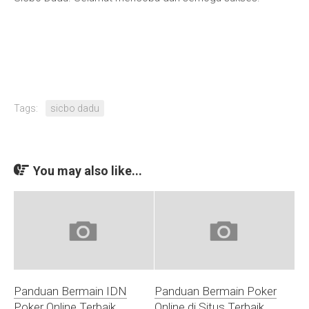
Tags:
sicbo dadu
You may also like...
Panduan Bermain IDN
Panduan Bermain Poker
Poker Online Terbaik
Online di Situs Terbaik