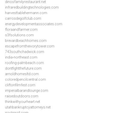
dinosfamilyrestaurant.net
infraredbuildingtechnologies.com
harvesttablehermann.com
carrosdegolfclub.com
energydevelopmentassociates.com
floraandfarmer.com
s3fsolutions.com
brevardbeachhomes.com
escapefromtheivorytower.com
743southchadwick.com
india-northeast.com
roofing-palmbeach.com
dontfightthefuture.com
arnoldhomesltd.com
coloredpencilcentral.com
cliftonfilmfest.com
imperialbarandlounge.com
raisedoutdoors.com
thinkwithyourheart.net
utahbankruptcyattorneys.net
irocknroll.com