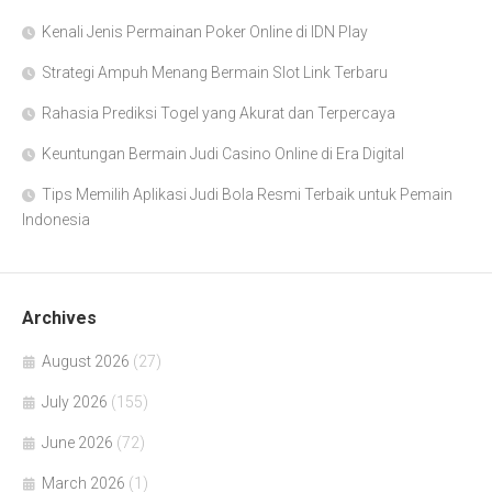
Kenali Jenis Permainan Poker Online di IDN Play
Strategi Ampuh Menang Bermain Slot Link Terbaru
Rahasia Prediksi Togel yang Akurat dan Terpercaya
Keuntungan Bermain Judi Casino Online di Era Digital
Tips Memilih Aplikasi Judi Bola Resmi Terbaik untuk Pemain
Indonesia
Archives
August 2026
(27)
July 2026
(155)
June 2026
(72)
March 2026
(1)