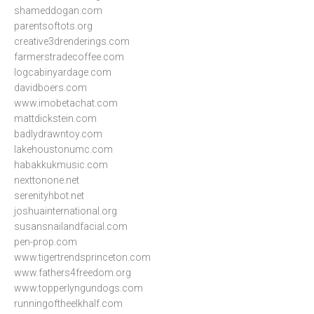
shameddogan.com
parentsoftots.org
creative3drenderings.com
farmerstradecoffee.com
logcabinyardage.com
davidboers.com
www.imobetachat.com
mattdickstein.com
badlydrawntoy.com
lakehoustonumc.com
habakkukmusic.com
nexttonone.net
serenityhbot.net
joshuainternational.org
susansnailandfacial.com
pen-prop.com
www.tigertrendsprinceton.com
www.fathers4freedom.org
www.topperlyngundogs.com
runningoftheelkhalf.com