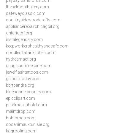
paydayloansforus.com
thebelmontbakery.com
safewayclassic.com
countrysidewoodcrafts.com
appliancerepairchicagoil.org
ontariotbf.org
instalegendary.com
keepworkershealthyandsafe.com
noodlesitaliankitchen.com
nydreamact.org
unagisushimetairie.com
jewelflashtattoos.com
getpcfixtoday.com
bbrtbandra.org
bluebonnetcountry.com
epicclipart.com
pearlmanilahotel.com
maintdrop.com
bobtoman.com
sosanimauxtunisie.org
kogroofing.com