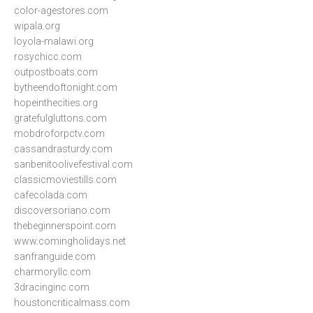
color-agestores.com
wipala.org
loyola-malawi.org
rosychicc.com
outpostboats.com
bytheendoftonight.com
hopeinthecities.org
gratefulgluttons.com
mobdroforpctv.com
cassandrasturdy.com
sanbenitoolivefestival.com
classicmoviestills.com
cafecolada.com
discoversoriano.com
thebeginnerspoint.com
www.comingholidays.net
sanfranguide.com
charmoryllc.com
3dracinginc.com
houstoncriticalmass.com