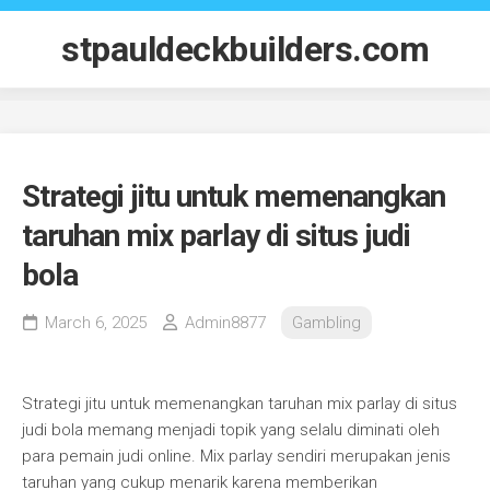
Skip
to
stpauldeckbuilders.com
content
Strategi jitu untuk memenangkan
taruhan mix parlay di situs judi
bola
March 6, 2025
Admin8877
Gambling
Strategi jitu untuk memenangkan taruhan mix parlay di situs
judi bola memang menjadi topik yang selalu diminati oleh
para pemain judi online. Mix parlay sendiri merupakan jenis
taruhan yang cukup menarik karena memberikan