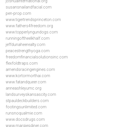
joshuainternational.org
susansnailandfacial.com
pen-prop.com
www.tigertrendsprinceton.com
www.fathers4freedom.org
www.topperlyngundogs.com
runningoftheelkhalf.com
jeffdunaheerealty.com
peacestrengthyoga.com
freedomfinancialsolutionsinc.com
flexfoldtraps.com
amendsracingengines.com
www.kortormorthai.com
www.fatandqueer.com
anneashleyumc.org
landsurveyskansascity.com
stpauldeckbuilders.com
footingsunlimited.com
runsnoqualmie.com
www.docsdrugs.com
www.margiesdiner.com