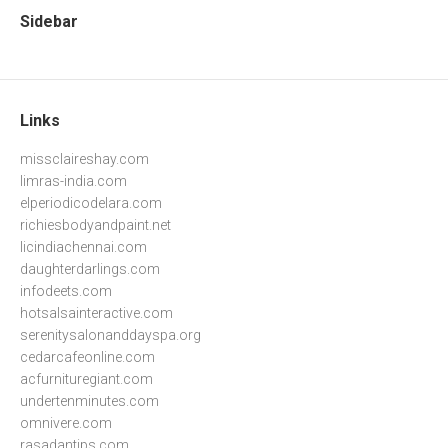
Sidebar
Links
missclaireshay.com
limras-india.com
elperiodicodelara.com
richiesbodyandpaint.net
licindiachennai.com
daughterdarlings.com
infodeets.com
hotsalsainteractive.com
serenitysalonanddayspa.org
cedarcafeonline.com
acfurnituregiant.com
undertenminutes.com
omnivere.com
rasadantips.com