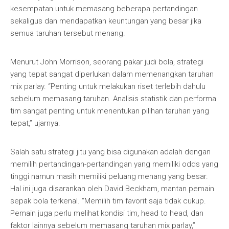
kesempatan untuk memasang beberapa pertandingan
sekaligus dan mendapatkan keuntungan yang besar jika
semua taruhan tersebut menang.
Menurut John Morrison, seorang pakar judi bola, strategi
yang tepat sangat diperlukan dalam memenangkan taruhan
mix parlay. “Penting untuk melakukan riset terlebih dahulu
sebelum memasang taruhan. Analisis statistik dan performa
tim sangat penting untuk menentukan pilihan taruhan yang
tepat,” ujarnya.
Salah satu strategi jitu yang bisa digunakan adalah dengan
memilih pertandingan-pertandingan yang memiliki odds yang
tinggi namun masih memiliki peluang menang yang besar.
Hal ini juga disarankan oleh David Beckham, mantan pemain
sepak bola terkenal. “Memilih tim favorit saja tidak cukup.
Pemain juga perlu melihat kondisi tim, head to head, dan
faktor lainnya sebelum memasang taruhan mix parlay,”