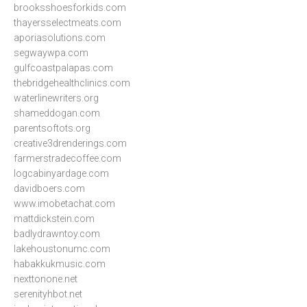
brooksshoesforkids.com
thayersselectmeats.com
aporiasolutions.com
segwaywpa.com
gulfcoastpalapas.com
thebridgehealthclinics.com
waterlinewriters.org
shameddogan.com
parentsoftots.org
creative3drenderings.com
farmerstradecoffee.com
logcabinyardage.com
davidboers.com
www.imobetachat.com
mattdickstein.com
badlydrawntoy.com
lakehoustonumc.com
habakkukmusic.com
nexttonone.net
serenityhbot.net