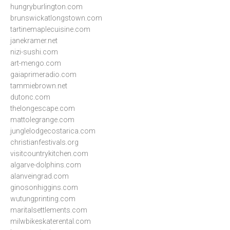
hungryburlington.com
brunswickatlongstown.com
tartinemaplecuisine.com
janekramer.net
nizi-sushi.com
art-mengo.com
gaiaprimeradio.com
tammiebrown.net
dutonc.com
thelongescape.com
mattolegrange.com
junglelodgecostarica.com
christianfestivals.org
visitcountrykitchen.com
algarve-dolphins.com
alanveingrad.com
ginosonhiggins.com
wutungprinting.com
maritalsettlements.com
milwbikeskaterental.com