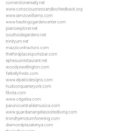
cornerstonerealty.net
www.consciousnessandbiofeedback.org
www.iamzowilliams.com
www.hastingsgardencenter.com
pianoexplorer.net
southsidegardens.net
trinityum.net
mazzicontractors.com
thethirdplacesportsbar.com
ephesusrestaurant.net
woodyswellington.com
fatbellyfreds.com
www.elpatiodesigns.com
hudsonquarteryork.com
fibota.com
www.cdgerba.com
parunocentraldemusica.com
www.guardianangelassistedliving.com
trondhjemsturnforening.com
diamondplazakenya.com