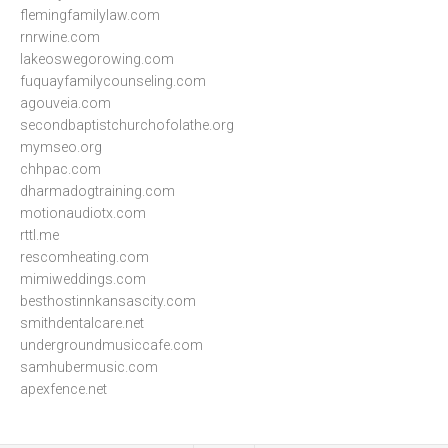
flemingfamilylaw.com
rnrwine.com
lakeoswegorowing.com
fuquayfamilycounseling.com
agouveia.com
secondbaptistchurchofolathe.org
mymseo.org
chhpac.com
dharmadogtraining.com
motionaudiotx.com
rttl.me
rescomheating.com
mimiweddings.com
besthostinnkansascity.com
smithdentalcare.net
undergroundmusiccafe.com
samhubermusic.com
apexfence.net