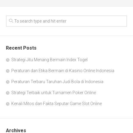
Recent Posts
Strategi Jitu Menang Bermain Index Togel
Peraturan dan Etika Bermain di Kasino Online Indonesia
Peraturan Terbaru Taruhan Judi Bola di Indonesia
Strategi Terbaik untuk Turnamen Poker Online
Kenali Mitos dan Fakta Seputar Game Slot Online
Archives