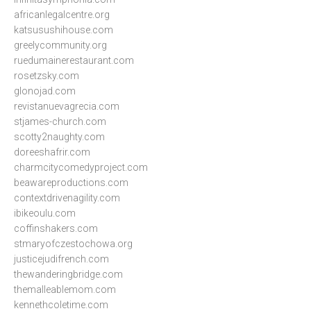
africanlegalcentre.org
katsusushihouse.com
greelycommunity.org
ruedumainerestaurant.com
rosetzsky.com
glonojad.com
revistanuevagrecia.com
stjames-church.com
scotty2naughty.com
doreeshafrir.com
charmcitycomedyproject.com
beawareproductions.com
contextdrivenagility.com
ibikeoulu.com
coffinshakers.com
stmaryofczestochowa.org
justicejudifrench.com
thewanderingbridge.com
themalleablemom.com
kennethcoletime.com