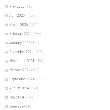
May 2025
(110)
April 2025
(150)
March 2025
(151)
February 2025
(138)
January 2025
(155)
December 2024
(155)
November 2024
(150)
October 2024
(155)
September 2024
(150)
August 2024
(150)
July 2024
(155)
June 2024
(40)