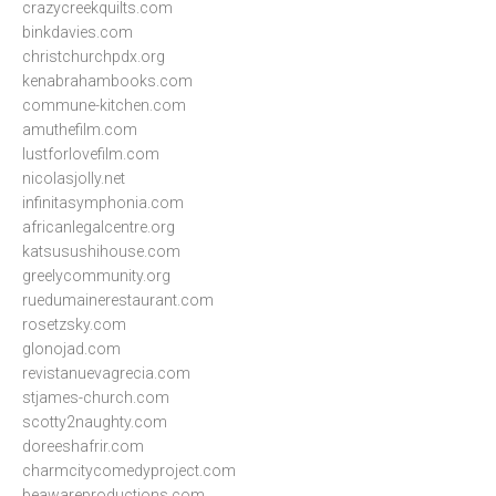
crazycreekquilts.com
binkdavies.com
christchurchpdx.org
kenabrahambooks.com
commune-kitchen.com
amuthefilm.com
lustforlovefilm.com
nicolasjolly.net
infinitasymphonia.com
africanlegalcentre.org
katsusushihouse.com
greelycommunity.org
ruedumainerestaurant.com
rosetzsky.com
glonojad.com
revistanuevagrecia.com
stjames-church.com
scotty2naughty.com
doreeshafrir.com
charmcitycomedyproject.com
beawareproductions.com