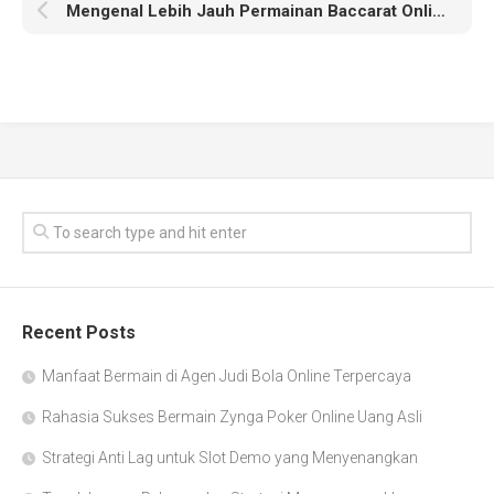
Mengenal Lebih Jauh Permainan Baccarat Online dan Cara Bermainnya
Recent Posts
Manfaat Bermain di Agen Judi Bola Online Terpercaya
Rahasia Sukses Bermain Zynga Poker Online Uang Asli
Strategi Anti Lag untuk Slot Demo yang Menyenangkan