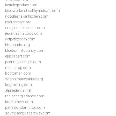
instalegendary.com
keepworkershealthyandsafe.com
noodlesitaliankitchen.com
nydreamact.org
unagisushimetairie.com
jewelflashtattoos.com
getpcfixtoday.com
bbrtbandra.org
bluebonnetcountry.com
epicclipart.com
pearlmanilahotel.com
maintdrop.com
bobtoman.com
sosanimauxtunisie.org
kogroofing.com
alpinedentist.net
radioenergiadance.com
kookotheek.com
panayiotislamprou.com
southcampusgateway.com