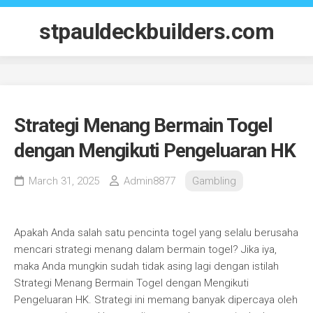
Skip
to
stpauldeckbuilders.com
content
Strategi Menang Bermain Togel
dengan Mengikuti Pengeluaran HK
March 31, 2025
Admin8877
Gambling
Apakah Anda salah satu pencinta togel yang selalu berusaha
mencari strategi menang dalam bermain togel? Jika iya,
maka Anda mungkin sudah tidak asing lagi dengan istilah
Strategi Menang Bermain Togel dengan Mengikuti
Pengeluaran HK. Strategi ini memang banyak dipercaya oleh