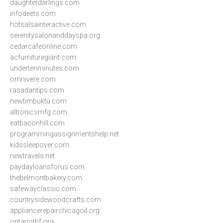
daughterdarlings.com
infodeets.com
hotsalsainteractive.com
serenitysalonanddayspa.org
cedarcafeonline.com
acfurnituregiant.com
undertenminutes.com
omnivere.com
rasadantips.com
newtimbuktu.com
altronicsmfg.com
eatbaconhill.com
programmingassignmentshelp.net
kidssleepover.com
newtravels.net
paydayloansforus.com
thebelmontbakery.com
safewayclassic.com
countrysidewoodcrafts.com
appliancerepairchicagoil.org
ontariotbf.org