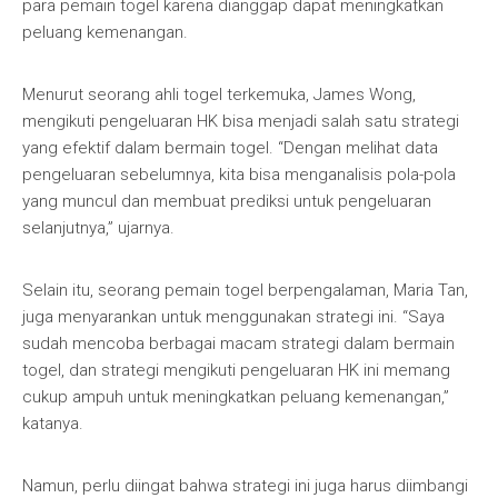
para pemain togel karena dianggap dapat meningkatkan
peluang kemenangan.
Menurut seorang ahli togel terkemuka, James Wong,
mengikuti pengeluaran HK bisa menjadi salah satu strategi
yang efektif dalam bermain togel. “Dengan melihat data
pengeluaran sebelumnya, kita bisa menganalisis pola-pola
yang muncul dan membuat prediksi untuk pengeluaran
selanjutnya,” ujarnya.
Selain itu, seorang pemain togel berpengalaman, Maria Tan,
juga menyarankan untuk menggunakan strategi ini. “Saya
sudah mencoba berbagai macam strategi dalam bermain
togel, dan strategi mengikuti pengeluaran HK ini memang
cukup ampuh untuk meningkatkan peluang kemenangan,”
katanya.
Namun, perlu diingat bahwa strategi ini juga harus diimbangi