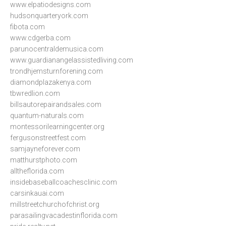
www.elpatiodesigns.com
hudsonquarteryork.com
fibota.com
www.cdgerba.com
parunocentraldemusica.com
www.guardianangelassistedliving.com
trondhjemsturnforening.com
diamondplazakenya.com
tbwredlion.com
billsautorepairandsales.com
quantum-naturals.com
montessorilearningcenter.org
fergusonstreetfest.com
samjayneforever.com
matthurstphoto.com
alltheflorida.com
insidebaseballcoachesclinic.com
carsinkauai.com
millstreetchurchofchrist.org
parasailingvacadestinflorida.com