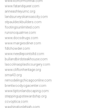
www.kortormorthai.com
www.fatandqueer.com
anneashleyumc.org
landsurveyskansascity.com
stpauldeckbuilders.com
footingsunlimited.com
runsnoqualmie.com
www.docsdrugs.com
www.margiesdiner.com
fdlchowder.com
www.needlepointsltd.com
bullandbirdsteakhouse.com
lascolinasplasticsurgery.com
www.cliftonheritage.org
sma43.org
remodelingchicagoonline.com
brentwoodyogacenter.com
www.tiptonlandscaping.com
steppingupstewardship.org
ccvoptica.com
washingtonlehigh.com