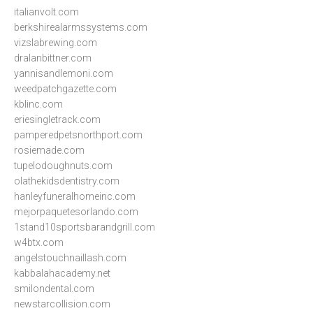
italianvolt.com
berkshirealarmssystems.com
vizslabrewing.com
dralanbittner.com
yannisandlemoni.com
weedpatchgazette.com
kblinc.com
eriesingletrack.com
pamperedpetsnorthport.com
rosiemade.com
tupelodoughnuts.com
olathekidsdentistry.com
hanleyfuneralhomeinc.com
mejorpaquetesorlando.com
1stand10sportsbarandgrill.com
w4btx.com
angelstouchnaillash.com
kabbalahacademy.net
smilondental.com
newstarcollision.com