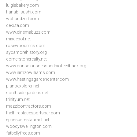
luigisbakery.com
hanabi-sushi.com
wolfandzed.com
dekuta.com
www.cinemabuzz.com
mixdepot.net
rosewoodmcs.com
sycamorehistory.org
cornerstonerealty.net
www.consciousnessandbiofeedback.org
www.iamzowilliams.com
www.hastingsgardencenter.com
pianoexplorer.net
southsidegardens.net
trinityum.net
mazzicontractors.com
thethirdplacesportsbar.com
ephesusrestaurant.net
woodyswellington.com
fatbellyfreds.com