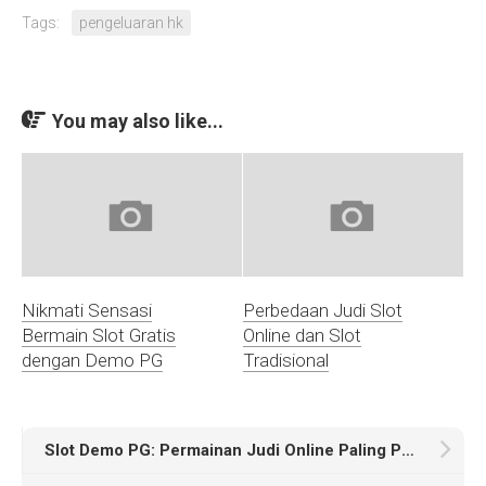
Tags:
pengeluaran hk
You may also like...
Nikmati Sensasi
Perbedaan Judi Slot
Bermain Slot Gratis
Online dan Slot
dengan Demo PG
Tradisional
Slot Demo PG: Permainan Judi Online Paling Populer di Indonesia