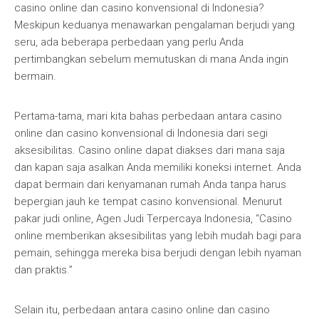
casino online dan casino konvensional di Indonesia?
Meskipun keduanya menawarkan pengalaman berjudi yang
seru, ada beberapa perbedaan yang perlu Anda
pertimbangkan sebelum memutuskan di mana Anda ingin
bermain.
Pertama-tama, mari kita bahas perbedaan antara casino
online dan casino konvensional di Indonesia dari segi
aksesibilitas. Casino online dapat diakses dari mana saja
dan kapan saja asalkan Anda memiliki koneksi internet. Anda
dapat bermain dari kenyamanan rumah Anda tanpa harus
bepergian jauh ke tempat casino konvensional. Menurut
pakar judi online, Agen Judi Terpercaya Indonesia, “Casino
online memberikan aksesibilitas yang lebih mudah bagi para
pemain, sehingga mereka bisa berjudi dengan lebih nyaman
dan praktis.”
Selain itu, perbedaan antara casino online dan casino