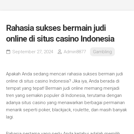
Rahasia sukses bermain judi
online di situs casino Indonesia
September 27, 2024
Admin8877
Gambling
Apakah Anda sedang mencari rahasia sukses bermain judi
online di situs casino Indonesia? Jika iya, Anda berada di
tempat yang tepat! Bermain judi online memang menjadi
tren yang semakin populer di Indonesia, terutama dengan
adanya situs casino yang menawarkan berbagai permainan
menarik seperti poker, blackjack, roulette, dan masih banyak
lagi.
Rahasia pertama yang perlu Anda ketahui adalah memilih