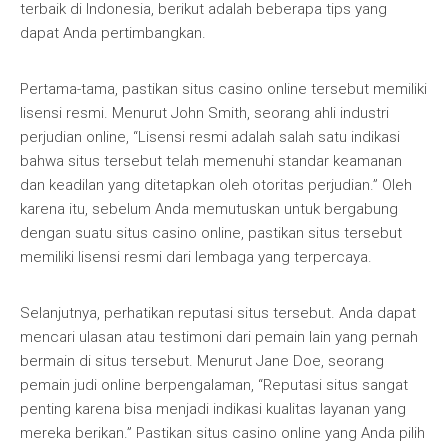
terbaik di Indonesia, berikut adalah beberapa tips yang
dapat Anda pertimbangkan.
Pertama-tama, pastikan situs casino online tersebut memiliki
lisensi resmi. Menurut John Smith, seorang ahli industri
perjudian online, “Lisensi resmi adalah salah satu indikasi
bahwa situs tersebut telah memenuhi standar keamanan
dan keadilan yang ditetapkan oleh otoritas perjudian.” Oleh
karena itu, sebelum Anda memutuskan untuk bergabung
dengan suatu situs casino online, pastikan situs tersebut
memiliki lisensi resmi dari lembaga yang terpercaya.
Selanjutnya, perhatikan reputasi situs tersebut. Anda dapat
mencari ulasan atau testimoni dari pemain lain yang pernah
bermain di situs tersebut. Menurut Jane Doe, seorang
pemain judi online berpengalaman, “Reputasi situs sangat
penting karena bisa menjadi indikasi kualitas layanan yang
mereka berikan.” Pastikan situs casino online yang Anda pilih