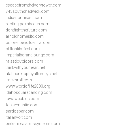
escapefromtheivorytower.com
743southchadwick.com
india-northeast.com
roofing-palmbeach.com
dontfightthefuture.com
arnoldhomesltd.com
coloredpencilcentral.com
cliftonfilmfest.com
imperialbarandlounge.com
raisedoutdoors.com
thinkwithyourheart.net
utahbankruptcyattorneys.net
irocknroll.com
www.wordoflife2000.org
idahosquaredancing.com
tawawcabins.com
folksemantic.com
sardosbar.com
italianvolt.com
berkshirealarmssystems.com