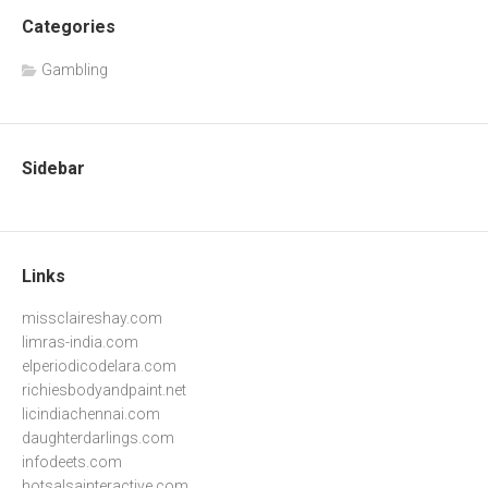
Categories
Gambling
Sidebar
Links
missclaireshay.com
limras-india.com
elperiodicodelara.com
richiesbodyandpaint.net
licindiachennai.com
daughterdarlings.com
infodeets.com
hotsalsainteractive.com