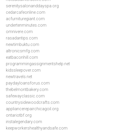
serenitysalonanddayspa.org
cedarcafeonline.com
acfurnituregiant.com
undertenminutes.com
omnivere.com
rasadantips.com
newtimbuktu.com
altronicsmfg.com
eatbaconhill.com
programmingassignmentshelp.net
kidssleepover.com
newtravels.net
paydayloansforus.com
thebelmontbakery.com
safewayclassic.com
countrysidewoodcrafts.com
appliancerepairchicagoil.org
ontariotbf.org
instalegendary.com
keepworkershealthyandsafe.com