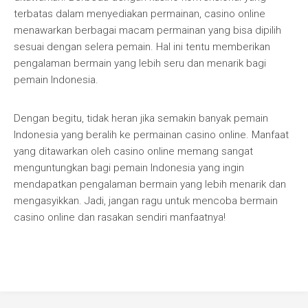
terbatas dalam menyediakan permainan, casino online
menawarkan berbagai macam permainan yang bisa dipilih
sesuai dengan selera pemain. Hal ini tentu memberikan
pengalaman bermain yang lebih seru dan menarik bagi
pemain Indonesia.
Dengan begitu, tidak heran jika semakin banyak pemain
Indonesia yang beralih ke permainan casino online. Manfaat
yang ditawarkan oleh casino online memang sangat
menguntungkan bagi pemain Indonesia yang ingin
mendapatkan pengalaman bermain yang lebih menarik dan
mengasyikkan. Jadi, jangan ragu untuk mencoba bermain
casino online dan rasakan sendiri manfaatnya!