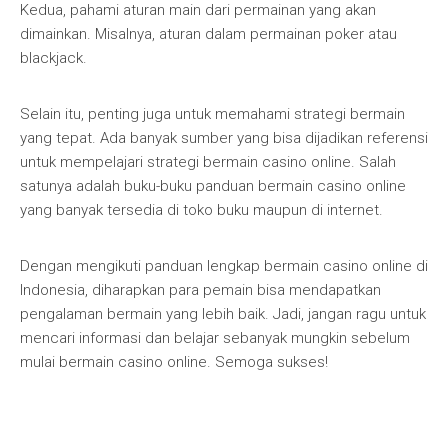
Kedua, pahami aturan main dari permainan yang akan
dimainkan. Misalnya, aturan dalam permainan poker atau
blackjack.
Selain itu, penting juga untuk memahami strategi bermain
yang tepat. Ada banyak sumber yang bisa dijadikan referensi
untuk mempelajari strategi bermain casino online. Salah
satunya adalah buku-buku panduan bermain casino online
yang banyak tersedia di toko buku maupun di internet.
Dengan mengikuti panduan lengkap bermain casino online di
Indonesia, diharapkan para pemain bisa mendapatkan
pengalaman bermain yang lebih baik. Jadi, jangan ragu untuk
mencari informasi dan belajar sebanyak mungkin sebelum
mulai bermain casino online. Semoga sukses!