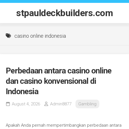
Skip
to
stpauldeckbuilders.com
content
casino online indonesia
Perbedaan antara casino online
dan casino konvensional di
Indonesia
August 4, 2026
Admin8877
Gambling
Apakah Anda pernah mempertimbangkan perbedaan antara