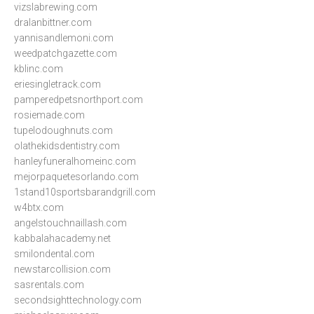
vizslabrewing.com
dralanbittner.com
yannisandlemoni.com
weedpatchgazette.com
kblinc.com
eriesingletrack.com
pamperedpetsnorthport.com
rosiemade.com
tupelodoughnuts.com
olathekidsdentistry.com
hanleyfuneralhomeinc.com
mejorpaquetesorlando.com
1stand10sportsbarandgrill.com
w4btx.com
angelstouchnaillash.com
kabbalahacademy.net
smilondental.com
newstarcollision.com
sasrentals.com
secondsighttechnology.com