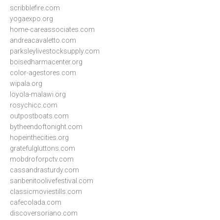
scribblefire.com
yogaexpo.org
home-careassociates.com
andreacavaletto.com
parksleylivestocksupply.com
boisedharmacenter.org
color-agestores.com
wipala.org
loyola-malawi.org
rosychicc.com
outpostboats.com
bytheendoftonight.com
hopeinthecities.org
gratefulgluttons.com
mobdroforpctv.com
cassandrasturdy.com
sanbenitoolivefestival.com
classicmoviestills.com
cafecolada.com
discoversoriano.com