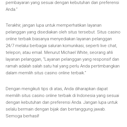
pembayaran yang sesuai dengan kebutuhan dan preferensi
Anda.”
Terakhir, jangan lupa untuk memperhatikan layanan
pelanggan yang disediakan oleh situs tersebut. Situs casino
online terbaik biasanya menyediakan layanan pelanggan
24/7 melalui berbagai saluran komunikasi, seperti live chat,
telepon, atau email. Menurut Michael White, seorang ahli
layanan pelanggan, “Layanan pelanggan yang responsif dan
ramah adalah salah satu hal yang perlu Anda pertimbangkan
dalam memilih situs casino online terbaik.”
Dengan mengikuti tips di atas, Anda diharapkan dapat
memilih situs casino online terbaik di Indonesia yang sesuai
dengan kebutuhan dan preferensi Anda. Jangan lupa untuk
selalu bermain dengan bijak dan bertanggung jawab.
Semoga berhasil!