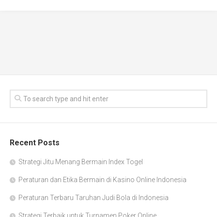
Recent Posts
Strategi Jitu Menang Bermain Index Togel
Peraturan dan Etika Bermain di Kasino Online Indonesia
Peraturan Terbaru Taruhan Judi Bola di Indonesia
Strategi Terbaik untuk Turnamen Poker Online