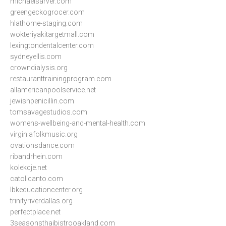
michaelsarver.com
greengeckogrocer.com
hlathome-staging.com
wokteriyakitargetmall.com
lexingtondentalcenter.com
sydneyellis.com
crowndialysis.org
restauranttrainingprogram.com
allamericanpoolservice.net
jewishpenicillin.com
tomsavagestudios.com
womens-wellbeing-and-mental-health.com
virginiafolkmusic.org
ovationsdance.com
ribandrhein.com
kolekcje.net
catolicanto.com
lbkeducationcenter.org
trinityriverdallas.org
perfectplace.net
3seasonsthaibistrooakland.com