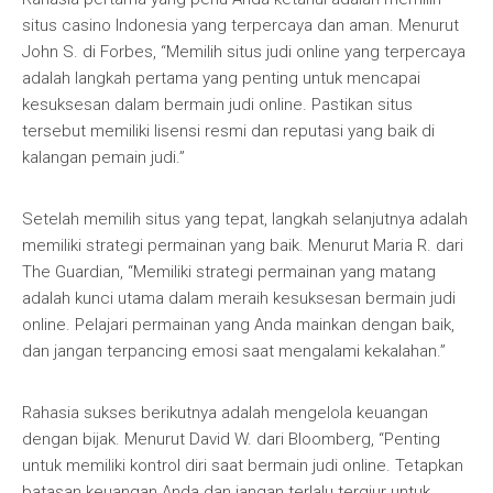
situs casino Indonesia yang terpercaya dan aman. Menurut
John S. di Forbes, “Memilih situs judi online yang terpercaya
adalah langkah pertama yang penting untuk mencapai
kesuksesan dalam bermain judi online. Pastikan situs
tersebut memiliki lisensi resmi dan reputasi yang baik di
kalangan pemain judi.”
Setelah memilih situs yang tepat, langkah selanjutnya adalah
memiliki strategi permainan yang baik. Menurut Maria R. dari
The Guardian, “Memiliki strategi permainan yang matang
adalah kunci utama dalam meraih kesuksesan bermain judi
online. Pelajari permainan yang Anda mainkan dengan baik,
dan jangan terpancing emosi saat mengalami kekalahan.”
Rahasia sukses berikutnya adalah mengelola keuangan
dengan bijak. Menurut David W. dari Bloomberg, “Penting
untuk memiliki kontrol diri saat bermain judi online. Tetapkan
batasan keuangan Anda dan jangan terlalu tergiur untuk