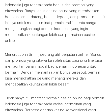
Indonesia juga terletak pada bonus dan promosi yang
ditawarkan. Banyak situs casino online yang memberikan
bonus selamat datang, bonus deposit, dan promosi menarik
lainnya untuk menarik minat pemain. Hal ini tentu sangat
menguntungkan bagi pemain Indonesia yang ingin
mendapatkan keuntungan lebih dari permainan casino
online.
Menurut John Smith, seorang ahli perjudian online, “Bonus
dan promosi yang ditawarkan oleh situs casino online bisa
menjadi tambahan modal bagi pemain Indonesia untuk
bermain. Dengan memanfaatkan bonus tersebut, pemain
bisa meningkatkan peluang menang mereka dan
mendapatkan keuntungan lebih besar.”
Tidak hanya itu, manfaat bermain casino online bagi pemain
Indonesia juga terletak pada variasi permainan yang
ditawarkan. Berbeda dengan kasino konvensional yang