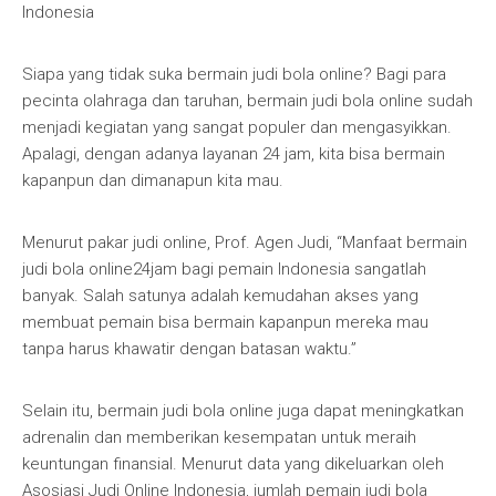
Indonesia
Siapa yang tidak suka bermain judi bola online? Bagi para
pecinta olahraga dan taruhan, bermain judi bola online sudah
menjadi kegiatan yang sangat populer dan mengasyikkan.
Apalagi, dengan adanya layanan 24 jam, kita bisa bermain
kapanpun dan dimanapun kita mau.
Menurut pakar judi online, Prof. Agen Judi, “Manfaat bermain
judi bola online24jam bagi pemain Indonesia sangatlah
banyak. Salah satunya adalah kemudahan akses yang
membuat pemain bisa bermain kapanpun mereka mau
tanpa harus khawatir dengan batasan waktu.”
Selain itu, bermain judi bola online juga dapat meningkatkan
adrenalin dan memberikan kesempatan untuk meraih
keuntungan finansial. Menurut data yang dikeluarkan oleh
Asosiasi Judi Online Indonesia, jumlah pemain judi bola