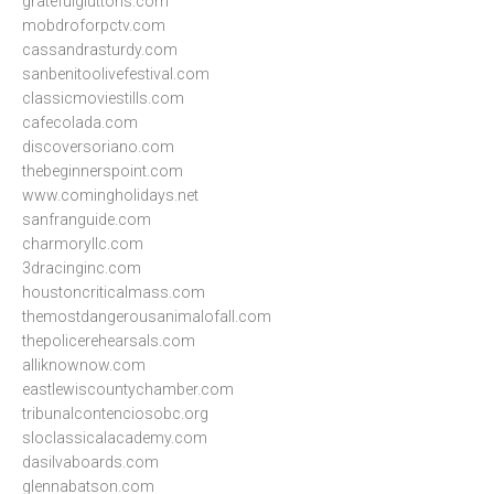
gratefulgluttons.com
mobdroforpctv.com
cassandrasturdy.com
sanbenitoolivefestival.com
classicmoviestills.com
cafecolada.com
discoversoriano.com
thebeginnerspoint.com
www.comingholidays.net
sanfranguide.com
charmoryllc.com
3dracinginc.com
houstoncriticalmass.com
themostdangerousanimalofall.com
thepolicerehearsals.com
alliknownow.com
eastlewiscountychamber.com
tribunalcontenciosobc.org
sloclassicalacademy.com
dasilvaboards.com
glennabatson.com