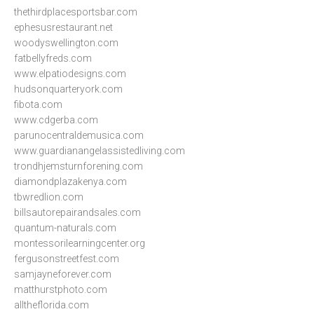
thethirdplacesportsbar.com
ephesusrestaurant.net
woodyswellington.com
fatbellyfreds.com
www.elpatiodesigns.com
hudsonquarteryork.com
fibota.com
www.cdgerba.com
parunocentraldemusica.com
www.guardianangelassistedliving.com
trondhjemsturnforening.com
diamondplazakenya.com
tbwredlion.com
billsautorepairandsales.com
quantum-naturals.com
montessorilearningcenter.org
fergusonstreetfest.com
samjayneforever.com
matthurstphoto.com
alltheflorida.com