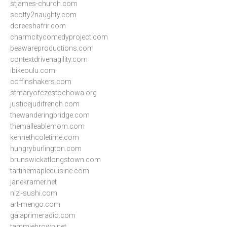
stjames-church.com
scotty2naughty.com
doreeshafrir.com
charmcitycomedyproject.com
beawareproductions.com
contextdrivenagility.com
ibikeoulu.com
coffinshakers.com
stmaryofczestochowa.org
justicejudifrench.com
thewanderingbridge.com
themalleablemom.com
kennethcoletime.com
hungryburlington.com
brunswickatlongstown.com
tartinemaplecuisine.com
janekramer.net
nizi-sushi.com
art-mengo.com
gaiaprimeradio.com
tammiebrown.net