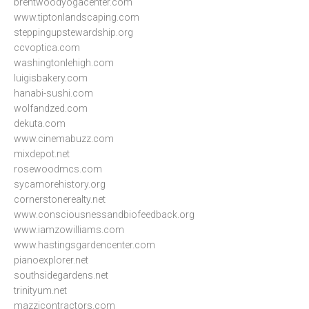
brentwoodyogacenter.com
www.tiptonlandscaping.com
steppingupstewardship.org
ccvoptica.com
washingtonlehigh.com
luigisbakery.com
hanabi-sushi.com
wolfandzed.com
dekuta.com
www.cinemabuzz.com
mixdepot.net
rosewoodmcs.com
sycamorehistory.org
cornerstonerealty.net
www.consciousnessandbiofeedback.org
www.iamzowilliams.com
www.hastingsgardencenter.com
pianoexplorer.net
southsidegardens.net
trinityum.net
mazzicontractors.com