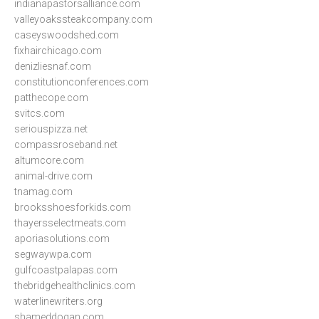
indianapastorsalliance.com
valleyoakssteakcompany.com
caseyswoodshed.com
fixhairchicago.com
denizliesnaf.com
constitutionconferences.com
patthecope.com
svitcs.com
seriouspizza.net
compassroseband.net
altumcore.com
animal-drive.com
tnamag.com
brooksshoesforkids.com
thayersselectmeats.com
aporiasolutions.com
segwaywpa.com
gulfcoastpalapas.com
thebridgehealthclinics.com
waterlinewriters.org
shameddogan.com