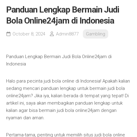
Panduan Lengkap Bermain Judi
Bola Online24jam di Indonesia
October 8, 2024
Admin8877
Gambling
Panduan Lengkap Bermain Judi Bola Online24jam di
Indonesia
Halo para pecinta judi bola online di Indonesia! Apakah kalian
sedang mencari panduan lengkap untuk bermain judi bola
online24jam? Jika iya, kalian berada di tempat yang tepat! Di
artikel ini, saya akan membagikan panduan lengkap untuk
kalian agar bisa bermain judi bola online24jam dengan
nyaman dan aman.
Pertama-tama, penting untuk memilih situs judi bola online