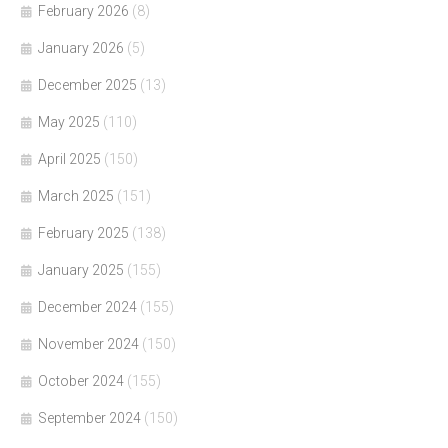
February 2026
(8)
January 2026
(5)
December 2025
(13)
May 2025
(110)
April 2025
(150)
March 2025
(151)
February 2025
(138)
January 2025
(155)
December 2024
(155)
November 2024
(150)
October 2024
(155)
September 2024
(150)