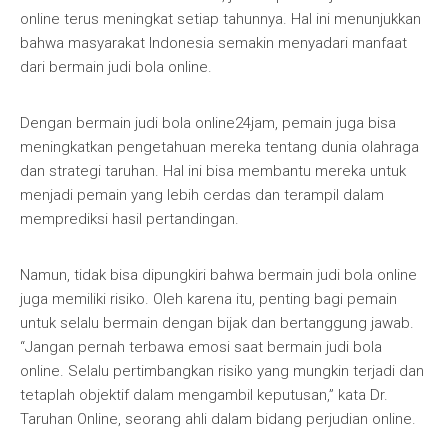
online terus meningkat setiap tahunnya. Hal ini menunjukkan
bahwa masyarakat Indonesia semakin menyadari manfaat
dari bermain judi bola online.
Dengan bermain judi bola online24jam, pemain juga bisa
meningkatkan pengetahuan mereka tentang dunia olahraga
dan strategi taruhan. Hal ini bisa membantu mereka untuk
menjadi pemain yang lebih cerdas dan terampil dalam
memprediksi hasil pertandingan.
Namun, tidak bisa dipungkiri bahwa bermain judi bola online
juga memiliki risiko. Oleh karena itu, penting bagi pemain
untuk selalu bermain dengan bijak dan bertanggung jawab.
“Jangan pernah terbawa emosi saat bermain judi bola
online. Selalu pertimbangkan risiko yang mungkin terjadi dan
tetaplah objektif dalam mengambil keputusan,” kata Dr.
Taruhan Online, seorang ahli dalam bidang perjudian online.