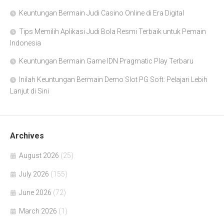
Keuntungan Bermain Judi Casino Online di Era Digital
Tips Memilih Aplikasi Judi Bola Resmi Terbaik untuk Pemain
Indonesia
Keuntungan Bermain Game IDN Pragmatic Play Terbaru
Inilah Keuntungan Bermain Demo Slot PG Soft: Pelajari Lebih
Lanjut di Sini
Archives
August 2026
(25)
July 2026
(155)
June 2026
(72)
March 2026
(1)