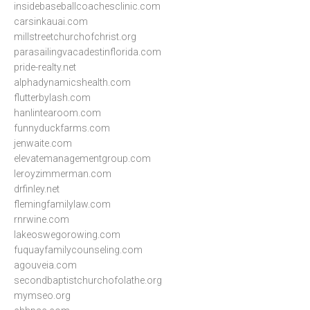
insidebaseballcoachesclinic.com
carsinkauai.com
millstreetchurchofchrist.org
parasailingvacadestinflorida.com
pride-realty.net
alphadynamicshealth.com
flutterbylash.com
hanlintearoom.com
funnyduckfarms.com
jenwaite.com
elevatemanagementgroup.com
leroyzimmerman.com
drfinley.net
flemingfamilylaw.com
rnrwine.com
lakeoswegorowing.com
fuquayfamilycounseling.com
agouveia.com
secondbaptistchurchofolathe.org
mymseo.org