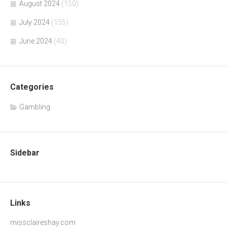
August 2024
(150)
July 2024
(155)
June 2024
(40)
Categories
Gambling
Sidebar
Links
missclaireshay.com