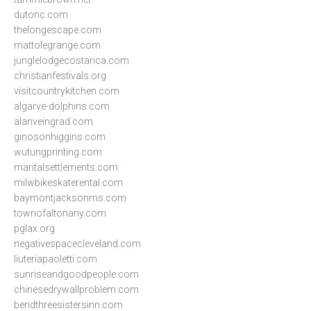
dutonc.com
thelongescape.com
mattolegrange.com
junglelodgecostarica.com
christianfestivals.org
visitcountrykitchen.com
algarve-dolphins.com
alanveingrad.com
ginosonhiggins.com
wutungprinting.com
maritalsettlements.com
milwbikeskaterental.com
baymontjacksonms.com
townofaltonany.com
pglax.org
negativespacecleveland.com
liuteriapaoletti.com
sunriseandgoodpeople.com
chinesedrywallproblem.com
bendthreesistersinn.com