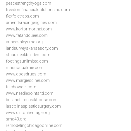
peacestrengthyoga.com
freedomfinancialsolutionsinc.com
flexfoldtraps.com
amendsracingengines.com
www.kortormorthai.com
www.fatandqueer.com
anneashleyumc.org
landsurveyskansascity.com
stpauldeckbuilders.com
footingsunlimited.com
runsnoqualmie.com
www.docsdrugs.com
www.margiesdiner.com
fdlchowder.com
www.needlepointsltd.com
bullandbirdsteakhouse.com
lascolinasplasticsurgery.com
www.cliftonheritage.org
sma43.org
remodelingchicagoonline.com