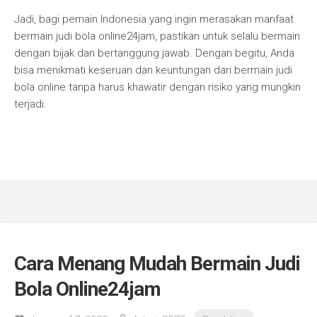
Jadi, bagi pemain Indonesia yang ingin merasakan manfaat
bermain judi bola online24jam, pastikan untuk selalu bermain
dengan bijak dan bertanggung jawab. Dengan begitu, Anda
bisa menikmati keseruan dan keuntungan dari bermain judi
bola online tanpa harus khawatir dengan risiko yang mungkin
terjadi.
Cara Menang Mudah Bermain Judi
Bola Online24jam