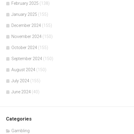
February 2025
(138)
January 2025
(155)
December 2024
(155)
November 2024
(150)
October 2024
(155)
September 2024
(150)
August 2024
(150)
July 2024
(155)
June 2024
(40)
Categories
Gambling