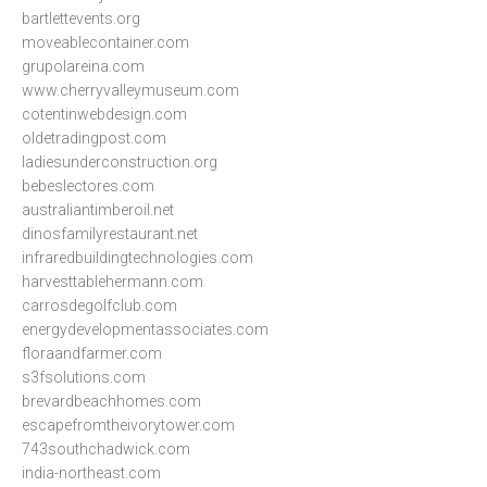
bartlettevents.org
moveablecontainer.com
grupolareina.com
www.cherryvalleymuseum.com
cotentinwebdesign.com
oldetradingpost.com
ladiesunderconstruction.org
bebeslectores.com
australiantimberoil.net
dinosfamilyrestaurant.net
infraredbuildingtechnologies.com
harvesttablehermann.com
carrosdegolfclub.com
energydevelopmentassociates.com
floraandfarmer.com
s3fsolutions.com
brevardbeachhomes.com
escapefromtheivorytower.com
743southchadwick.com
india-northeast.com