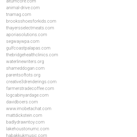
altumcore.com
animal-drive.com
tnamag.com
brooksshoesforkids.com
thayersselectmeats.com
aporiasolutions.com
segwaywpa.com
gulfcoastpalapas.com
thebridgehealthclinics.com
waterlinewriters.org
shameddogan.com
parentsoftots.org
creative3drenderings.com
farmerstradecoffee.com
logcabinyardage.com
davidboers.com
www.imobetachat.com
mattdickstein.com
badlydrawntoy.com
lakehoustonumc.com
habakkukmusic.com