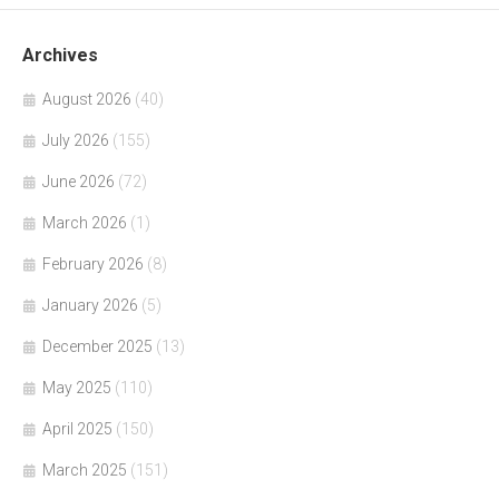
Archives
August 2026
(40)
July 2026
(155)
June 2026
(72)
March 2026
(1)
February 2026
(8)
January 2026
(5)
December 2025
(13)
May 2025
(110)
April 2025
(150)
March 2025
(151)