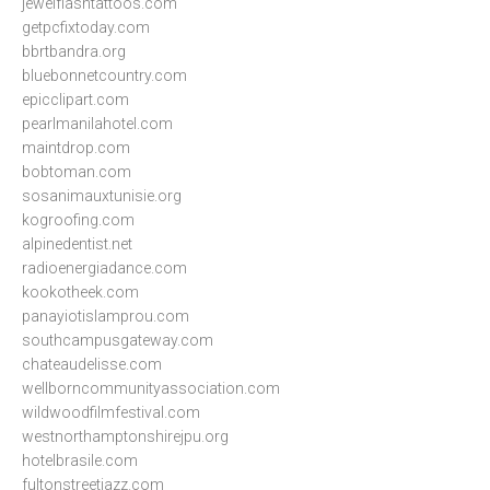
jewelflashtattoos.com
getpcfixtoday.com
bbrtbandra.org
bluebonnetcountry.com
epicclipart.com
pearlmanilahotel.com
maintdrop.com
bobtoman.com
sosanimauxtunisie.org
kogroofing.com
alpinedentist.net
radioenergiadance.com
kookotheek.com
panayiotislamprou.com
southcampusgateway.com
chateaudelisse.com
wellborncommunityassociation.com
wildwoodfilmfestival.com
westnorthamptonshirejpu.org
hotelbrasile.com
fultonstreetjazz.com