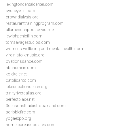
lexingtondentalcenter.com
sydneyellis.com
crowndialysis.org
restauranttrainingprogram.com
allamericanpoolservice.net
jewishpenicillin.com
tomsavagestudios.com
womens-wellbeing-and-mental-health.com
virginiafolkmusic.org
ovationsdance.com
ribandrhein.com
kolekcje.net
catolicanto.com
lbkeducationcenter.org
trinityriverdallas.org
perfectplace.net
3seasonsthaibistrooakland.com
scribblefire.com
yogaexpo.org
home-careassociates.com