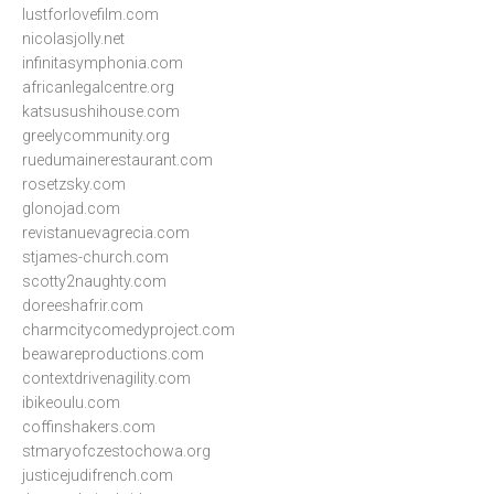
lustforlovefilm.com
nicolasjolly.net
infinitasymphonia.com
africanlegalcentre.org
katsusushihouse.com
greelycommunity.org
ruedumainerestaurant.com
rosetzsky.com
glonojad.com
revistanuevagrecia.com
stjames-church.com
scotty2naughty.com
doreeshafrir.com
charmcitycomedyproject.com
beawareproductions.com
contextdrivenagility.com
ibikeoulu.com
coffinshakers.com
stmaryofczestochowa.org
justicejudifrench.com