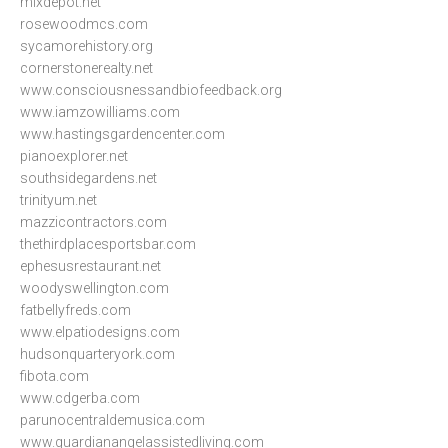
mixdepot.net
rosewoodmcs.com
sycamorehistory.org
cornerstonerealty.net
www.consciousnessandbiofeedback.org
www.iamzowilliams.com
www.hastingsgardencenter.com
pianoexplorer.net
southsidegardens.net
trinityum.net
mazzicontractors.com
thethirdplacesportsbar.com
ephesusrestaurant.net
woodyswellington.com
fatbellyfreds.com
www.elpatiodesigns.com
hudsonquarteryork.com
fibota.com
www.cdgerba.com
parunocentraldemusica.com
www.guardianangelassistedliving.com