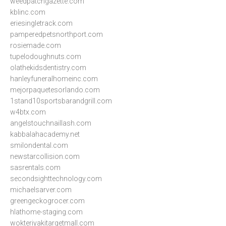
weedpatchgazette.com
kblinc.com
eriesingletrack.com
pamperedpetsnorthport.com
rosiemade.com
tupelodoughnuts.com
olathekidsdentistry.com
hanleyfuneralhomeinc.com
mejorpaquetesorlando.com
1stand10sportsbarandgrill.com
w4btx.com
angelstouchnaillash.com
kabbalahacademy.net
smilondental.com
newstarcollision.com
sasrentals.com
secondsighttechnology.com
michaelsarver.com
greengeckogrocer.com
hlathome-staging.com
wokteriyakitargetmall.com