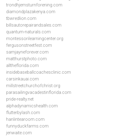
trondhjemsturnforening.com
diamondplazakenya.com
tbwredlion.com
billsautorepairandsales.com
quantum-naturals.com
montessorilearningcenter.org
fergusonstreetfest.com
samjayneforever.com
matthurstphoto.com
alltheflorida.com
insidebaseballcoachesclinic.com
carsinkauai.com
millstreetchurchofchrist.org
parasailingvacadestinflorida.com
pride-realty.net
alphadynamicshealth.com
flutterbylash.com
hanlintearoom.com
funnyduckfarms.com
jenwaite.com