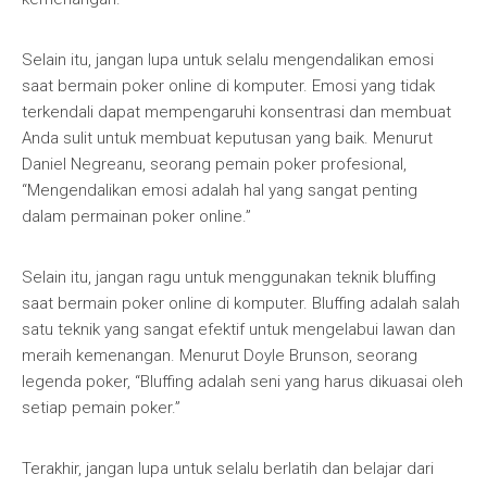
Selain itu, jangan lupa untuk selalu mengendalikan emosi
saat bermain poker online di komputer. Emosi yang tidak
terkendali dapat mempengaruhi konsentrasi dan membuat
Anda sulit untuk membuat keputusan yang baik. Menurut
Daniel Negreanu, seorang pemain poker profesional,
“Mengendalikan emosi adalah hal yang sangat penting
dalam permainan poker online.”
Selain itu, jangan ragu untuk menggunakan teknik bluffing
saat bermain poker online di komputer. Bluffing adalah salah
satu teknik yang sangat efektif untuk mengelabui lawan dan
meraih kemenangan. Menurut Doyle Brunson, seorang
legenda poker, “Bluffing adalah seni yang harus dikuasai oleh
setiap pemain poker.”
Terakhir, jangan lupa untuk selalu berlatih dan belajar dari