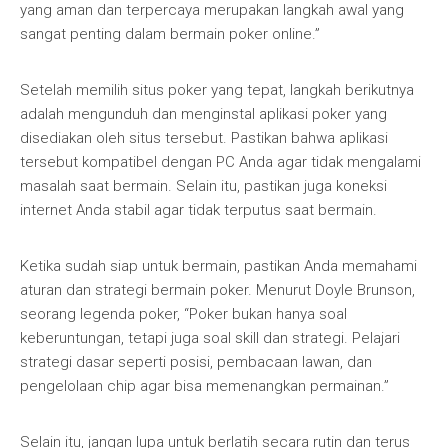
yang aman dan terpercaya merupakan langkah awal yang
sangat penting dalam bermain poker online.”
Setelah memilih situs poker yang tepat, langkah berikutnya
adalah mengunduh dan menginstal aplikasi poker yang
disediakan oleh situs tersebut. Pastikan bahwa aplikasi
tersebut kompatibel dengan PC Anda agar tidak mengalami
masalah saat bermain. Selain itu, pastikan juga koneksi
internet Anda stabil agar tidak terputus saat bermain.
Ketika sudah siap untuk bermain, pastikan Anda memahami
aturan dan strategi bermain poker. Menurut Doyle Brunson,
seorang legenda poker, “Poker bukan hanya soal
keberuntungan, tetapi juga soal skill dan strategi. Pelajari
strategi dasar seperti posisi, pembacaan lawan, dan
pengelolaan chip agar bisa memenangkan permainan.”
Selain itu, jangan lupa untuk berlatih secara rutin dan terus