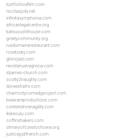
lustforlovefilm.com
nicolasjolly.net
infinitasymphonia.com
africanlegalcentre.org
katsusushihouse.com
greelycommunity.org
ruedumainerestaurant.com
rosetzsky.com
glonojad.com
revistanuevagrecia.com
stjames-church.com
scotty2naughty.com
doreeshafrir.com
charmcitycomedyproject.com
beawareproductions.com
contextdrivenagility.com
ibikeoulu.com
coffinshakers.com
stmaryofczestochowa.org
justicejudifrench.com