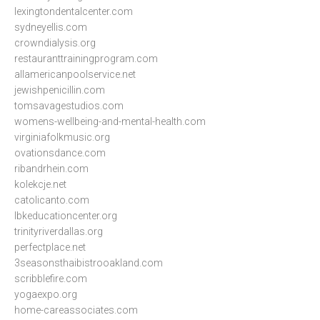
lexingtondentalcenter.com
sydneyellis.com
crowndialysis.org
restauranttrainingprogram.com
allamericanpoolservice.net
jewishpenicillin.com
tomsavagestudios.com
womens-wellbeing-and-mental-health.com
virginiafolkmusic.org
ovationsdance.com
ribandrhein.com
kolekcje.net
catolicanto.com
lbkeducationcenter.org
trinityriverdallas.org
perfectplace.net
3seasonsthaibistrooakland.com
scribblefire.com
yogaexpo.org
home-careassociates.com