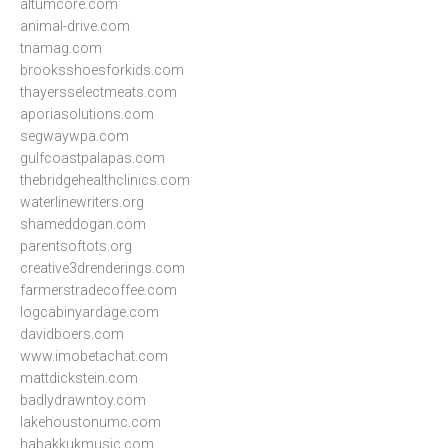
altumcore.com
animal-drive.com
tnamag.com
brooksshoesforkids.com
thayersselectmeats.com
aporiasolutions.com
segwaywpa.com
gulfcoastpalapas.com
thebridgehealthclinics.com
waterlinewriters.org
shameddogan.com
parentsoftots.org
creative3drenderings.com
farmerstradecoffee.com
logcabinyardage.com
davidboers.com
www.imobetachat.com
mattdickstein.com
badlydrawntoy.com
lakehoustonumc.com
habakkukmusic.com