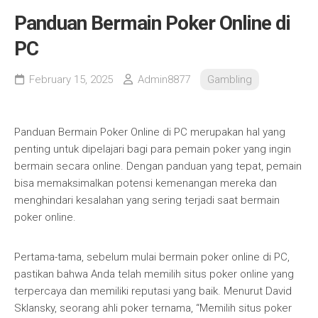
Panduan Bermain Poker Online di
PC
February 15, 2025
Admin8877
Gambling
Panduan Bermain Poker Online di PC merupakan hal yang
penting untuk dipelajari bagi para pemain poker yang ingin
bermain secara online. Dengan panduan yang tepat, pemain
bisa memaksimalkan potensi kemenangan mereka dan
menghindari kesalahan yang sering terjadi saat bermain
poker online.
Pertama-tama, sebelum mulai bermain poker online di PC,
pastikan bahwa Anda telah memilih situs poker online yang
terpercaya dan memiliki reputasi yang baik. Menurut David
Sklansky, seorang ahli poker ternama, “Memilih situs poker