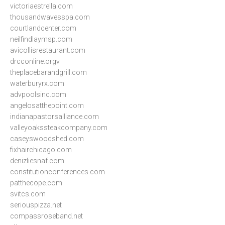
victoriaestrella.com
thousandwavesspa.com
courtlandcenter.com
neilfindlaymsp.com
avicollisrestaurant.com
drcconline.org
v
theplacebarandgrill.com
waterburyrx.com
advpoolsinc.com
angelosatthepoint.com
indianapastorsalliance.com
valleyoakssteakcompany.com
caseyswoodshed.com
fixhairchicago.com
denizliesnaf.com
constitutionconferences.com
patthecope.com
svitcs.com
seriouspizza.net
compassroseband.net