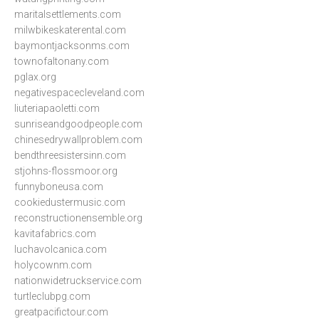
maritalsettlements.com
milwbikeskaterental.com
baymontjacksonms.com
townofaltonany.com
pglax.org
negativespacecleveland.com
liuteriapaoletti.com
sunriseandgoodpeople.com
chinesedrywallproblem.com
bendthreesistersinn.com
stjohns-flossmoor.org
funnyboneusa.com
cookiedustermusic.com
reconstructionensemble.org
kavitafabrics.com
luchavolcanica.com
holycownm.com
nationwidetruckservice.com
turtleclubpg.com
greatpacifictour.com