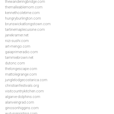
thewanderingbridge.com
themalleablemom.com
kennethcoletime.com
hungryburlington.com
brunswickatlongstown.com
tartinemaplecuisine.com
janekramer.net
nizi-sushi.com
art-mengo.com
gaiaprimeradio.com
tammiebrown.net
dutonc.com
thelongescape.com
mattolegrange.com
junglelodgecostarica.com
christianfestivals.org
visitcountrykitchen.com
algarve-dolphins.com
alanveingrad.com
ginosonhiggins.com
wutungprinting.com