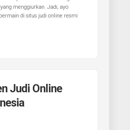
yang menggiurkan. Jadi, ayo
rmain di situs judi online resmi
n Judi Online
onesia