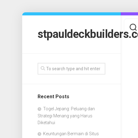
Skip
to
content
stpauldeckbuilders.
Recent Posts
Togel Jepang: Peluang dan
Strategi Menang yang Harus
Diketahui
Keuntungan Bermain di Situs