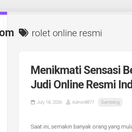
com
rolet online resmi
Menikmati Sensasi Be
Judi Online Resmi In
July 18, 2026
Admin8877
Gambling
Saat ini, semakin banyak orang yang mul