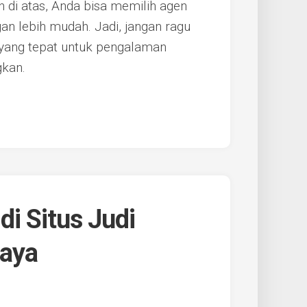
di atas, Anda bisa memilih agen
gan lebih mudah. Jadi, jangan ragu
 yang tepat untuk pengalaman
gkan.
i Situs Judi
caya