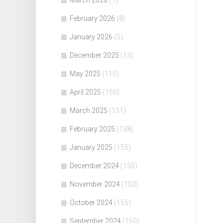
March 2026
(1)
February 2026
(8)
January 2026
(5)
December 2025
(13)
May 2025
(110)
April 2025
(150)
March 2025
(151)
February 2025
(138)
January 2025
(155)
December 2024
(155)
November 2024
(150)
October 2024
(155)
September 2024
(150)