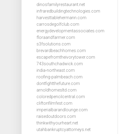
dinosfamilyrestaurant.net
infraredbuildingtechnologies.com
harvesttablehermann.com
carrosdegolfclub.com
energydevelopmentassociates.com
floraandfarmer.com
s3fsolutions.com
brevardbeachhomes.com
escapefromtheivorytower.com
743southchadwick.com
india-northeast.com
roofing-palmbeach.com
dontfightthefuture.com
arnoldhomesltd.com
coloredpencilcentral.com
cliftonfilmfest.com
imperialbarandlounge.com
raisedoutdoors.com
thinkwithyourheart.net
utahbankruptcyattorneys.net