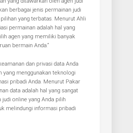
inan yang ditawarkan oleh agen judi
kan berbagai jenis permainan judi
pilihan yang terbatas. Menurut Ahli
iasi permainan adalah hal yang
Pilih agen yang memiliki banyak
ruan bermain Anda.”
keamanan dan privasi data Anda
agen yang menggunakan teknologi
masi pribadi Anda. Menurut Pakar
an data adalah hal yang sangat
judi online yang Anda pilih
k melindungi informasi pribadi