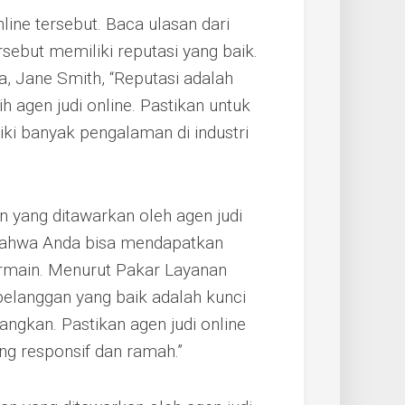
nline tersebut. Baca ulasan dari
sebut memiliki reputasi yang baik.
, Jane Smith, “Reputasi adalah
h agen judi online. Pastikan untuk
ki banyak pengalaman di industri
n yang ditawarkan oleh agen judi
 bahwa Anda bisa mendapatkan
rmain. Menurut Pakar Layanan
pelanggan yang baik adalah kunci
gkan. Pastikan agen judi online
ng responsif dan ramah.”