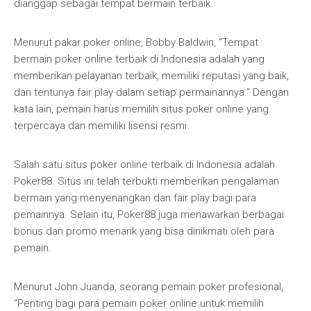
dianggap sebagai tempat bermain terbaik.
Menurut pakar poker online, Bobby Baldwin, “Tempat
bermain poker online terbaik di Indonesia adalah yang
memberikan pelayanan terbaik, memiliki reputasi yang baik,
dan tentunya fair play dalam setiap permainannya.” Dengan
kata lain, pemain harus memilih situs poker online yang
terpercaya dan memiliki lisensi resmi.
Salah satu situs poker online terbaik di Indonesia adalah
Poker88. Situs ini telah terbukti memberikan pengalaman
bermain yang menyenangkan dan fair play bagi para
pemainnya. Selain itu, Poker88 juga menawarkan berbagai
bonus dan promo menarik yang bisa dinikmati oleh para
pemain.
Menurut John Juanda, seorang pemain poker profesional,
“Penting bagi para pemain poker online untuk memilih