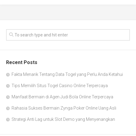
Recent Posts
Fakta Menarik Tentang Data Togel yang Perlu Anda Ketahui
Tips Memilih Situs Togel Casino Online Terpercaya
Manfaat Bermain di Agen Judi Bola Online Terpercaya
Rahasia Sukses Bermain Zynga Poker Online Uang Asli
Strategi Anti Lag untuk Slot Demo yang Menyenangkan