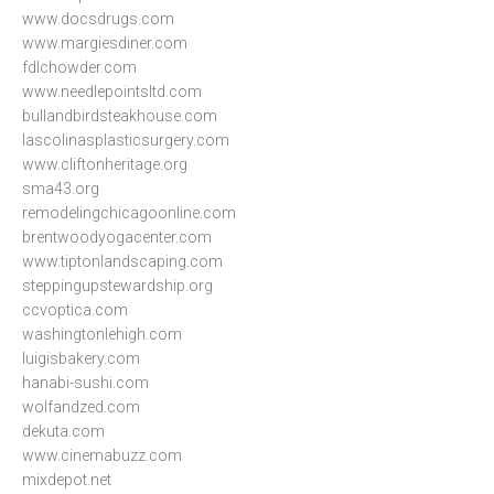
www.docsdrugs.com
www.margiesdiner.com
fdlchowder.com
www.needlepointsltd.com
bullandbirdsteakhouse.com
lascolinasplasticsurgery.com
www.cliftonheritage.org
sma43.org
remodelingchicagoonline.com
brentwoodyogacenter.com
www.tiptonlandscaping.com
steppingupstewardship.org
ccvoptica.com
washingtonlehigh.com
luigisbakery.com
hanabi-sushi.com
wolfandzed.com
dekuta.com
www.cinemabuzz.com
mixdepot.net