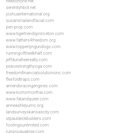
nexttonone.net
serenityhbot.net
joshuainternational.org
susansnailandfacial.com
pen-prop.com
www.tigertrendsprinceton.com
www.fathers4freedom.org
www.topperlyngundogs.com
runningoftheelkhalf.com
jeffdunaheerealty.com
peacestrengthyoga.com
freedomfinancialsolutionsinc.com
flexfoldtraps.com
amendsracingengines.com
www.kortormorthai.com
www.fatandqueer.com
anneashleyumc.org
landsurveyskansascity.com
stpauldeckbuilders.com
footingsunlimited.com
runsnoqualmie.com