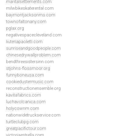
maritalsettlements.com
milwbikeskaterental.com
baymontjacksonms.com
townofaltonany.com
pglax.org
negativespacecleveland.com
liuteriapaoletti.com
sunriseandgoodpeople.com
chinesedrywallproblem.com
bendthreesistersinn.com
stjohns-flossmoor.org
funnyboneusa.com
cookiedustermusic.com
reconstructionensemble.org
kavitafabrics.com
luchavolcanica.com
holycownm.com
nationwidetruckservice.com
turtleclubpg.com
greatpacifictour.com
victoriaestrella.com