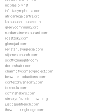
nicolasjolly.net
infinitasymphonia.com
africanlegalcentre.org
katsusushihouse.com
greelycommunity.org
ruedumainerestaurant.com
rosetzsky.com
glonojad.com
revistanuevagrecia.com
stjames-church.com
scotty2naughty.com
doreeshafrir.com
charmcitycomedyproject.com
beawareproductions.com
contextdrivenagility.com
ibikeoulu.com
coffinshakers.com
stmaryofczestochowa.org
justicejudifrench.com
thewanderingbridge.com