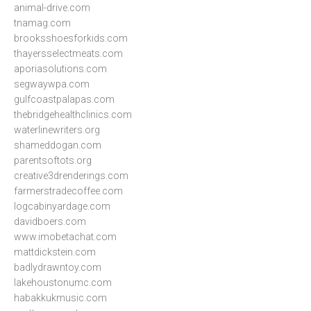
animal-drive.com
tnamag.com
brooksshoesforkids.com
thayersselectmeats.com
aporiasolutions.com
segwaywpa.com
gulfcoastpalapas.com
thebridgehealthclinics.com
waterlinewriters.org
shameddogan.com
parentsoftots.org
creative3drenderings.com
farmerstradecoffee.com
logcabinyardage.com
davidboers.com
www.imobetachat.com
mattdickstein.com
badlydrawntoy.com
lakehoustonumc.com
habakkukmusic.com