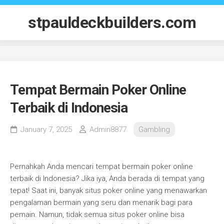
Skip
to
stpauldeckbuilders.com
content
Tempat Bermain Poker Online
Terbaik di Indonesia
January 7, 2025
Admin8877
Gambling
Pernahkah Anda mencari tempat bermain poker online
terbaik di Indonesia? Jika iya, Anda berada di tempat yang
tepat! Saat ini, banyak situs poker online yang menawarkan
pengalaman bermain yang seru dan menarik bagi para
pemain. Namun, tidak semua situs poker online bisa