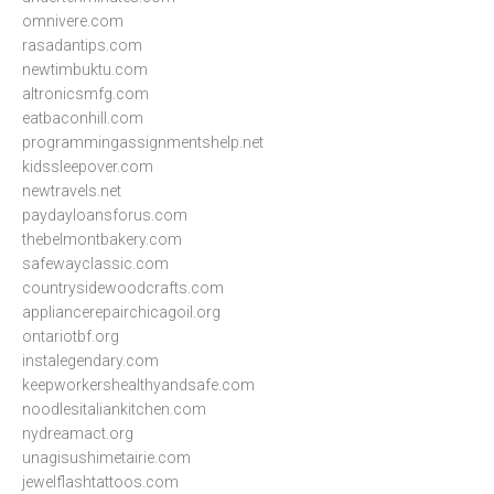
omnivere.com
rasadantips.com
newtimbuktu.com
altronicsmfg.com
eatbaconhill.com
programmingassignmentshelp.net
kidssleepover.com
newtravels.net
paydayloansforus.com
thebelmontbakery.com
safewayclassic.com
countrysidewoodcrafts.com
appliancerepairchicagoil.org
ontariotbf.org
instalegendary.com
keepworkershealthyandsafe.com
noodlesitaliankitchen.com
nydreamact.org
unagisushimetairie.com
jewelflashtattoos.com