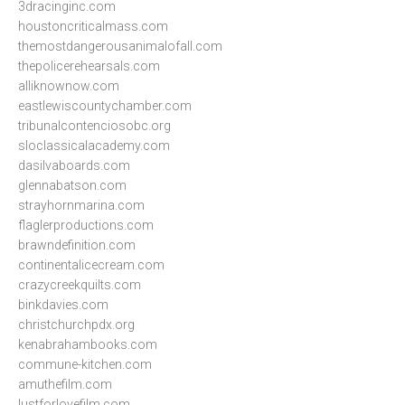
3dracinginc.com
houstoncriticalmass.com
themostdangerousanimalofall.com
thepolicerehearsals.com
alliknownow.com
eastlewiscountychamber.com
tribunalcontenciosobc.org
sloclassicalacademy.com
dasilvaboards.com
glennabatson.com
strayhornmarina.com
flaglerproductions.com
brawndefinition.com
continentalicecream.com
crazycreekquilts.com
binkdavies.com
christchurchpdx.org
kenabrahambooks.com
commune-kitchen.com
amuthefilm.com
lustforlovefilm.com