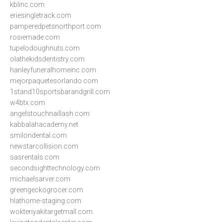
kblinc.com
eriesingletrack.com
pamperedpetsnorthport.com
rosiemade.com
tupelodoughnuts.com
olathekidsdentistry.com
hanleyfuneralhomeinc.com
mejorpaquetesorlando.com
1stand10sportsbarandgrill.com
w4btx.com
angelstouchnaillash.com
kabbalahacademy.net
smilondental.com
newstarcollision.com
sasrentals.com
secondsighttechnology.com
michaelsarver.com
greengeckogrocer.com
hlathome-staging.com
wokteriyakitargetmall.com