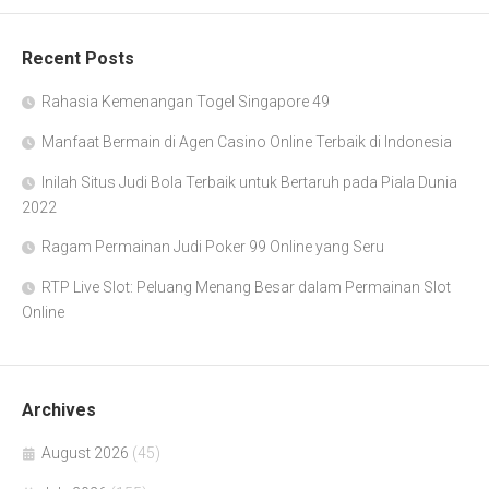
Recent Posts
Rahasia Kemenangan Togel Singapore 49
Manfaat Bermain di Agen Casino Online Terbaik di Indonesia
Inilah Situs Judi Bola Terbaik untuk Bertaruh pada Piala Dunia
2022
Ragam Permainan Judi Poker 99 Online yang Seru
RTP Live Slot: Peluang Menang Besar dalam Permainan Slot
Online
Archives
August 2026
(45)