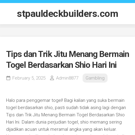
Skip
to
stpauldeckbuilders.com
content
Tips dan Trik Jitu Menang Bermain
Togel Berdasarkan Shio Hari Ini
February 5, 2025
Admin8877
Gambling
Halo para penggemar togel! Bagi kalian yang suka bermain
togel berdasarkan shio, pasti sudah tidak asing lagi dengan
Tips dan Trik Jitu Menang Bermain Togel Berdasarkan Shio
Hari Ini. Dalam dunia perjudian togel, shio memang sering
dijadikan acuan untuk meramal angka yang akan keluar.