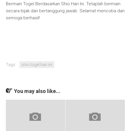
Bermain Togel Berdasarkan Shio Hari Ini. Tetaplah bermain
secara bijak dan bertanggung jawab. Selamat mencoba dan
semoga berhasil!
Tags:
shio togel hari ini
You may also like...