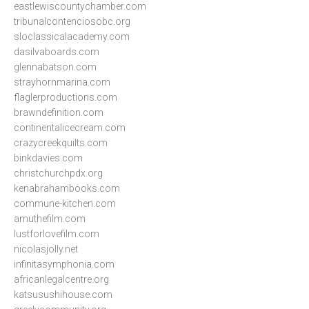
eastlewiscountychamber.com
tribunalcontenciosobc.org
sloclassicalacademy.com
dasilvaboards.com
glennabatson.com
strayhornmarina.com
flaglerproductions.com
brawndefinition.com
continentalicecream.com
crazycreekquilts.com
binkdavies.com
christchurchpdx.org
kenabrahambooks.com
commune-kitchen.com
amuthefilm.com
lustforlovefilm.com
nicolasjolly.net
infinitasymphonia.com
africanlegalcentre.org
katsusushihouse.com