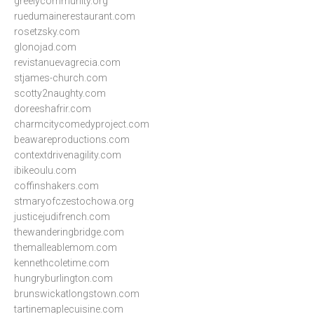
greelycommunity.org
ruedumainerestaurant.com
rosetzsky.com
glonojad.com
revistanuevagrecia.com
stjames-church.com
scotty2naughty.com
doreeshafrir.com
charmcitycomedyproject.com
beawareproductions.com
contextdrivenagility.com
ibikeoulu.com
coffinshakers.com
stmaryofczestochowa.org
justicejudifrench.com
thewanderingbridge.com
themalleablemom.com
kennethcoletime.com
hungryburlington.com
brunswickatlongstown.com
tartinemaplecuisine.com