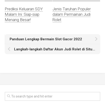
Prediksi Keluaran SDY
Jenis Taruhan Populer
Malam Ini: Siap-siap
dalam Permainan Judi
Menang Besar!
Rolet
Panduan Lengkap Bermain Slot Gacor 2022
Langkah-langkah Daftar Akun Judi Rolet di Situs Terbaik