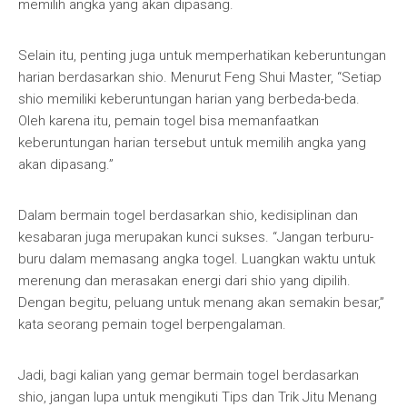
memilih angka yang akan dipasang.
Selain itu, penting juga untuk memperhatikan keberuntungan
harian berdasarkan shio. Menurut Feng Shui Master, “Setiap
shio memiliki keberuntungan harian yang berbeda-beda.
Oleh karena itu, pemain togel bisa memanfaatkan
keberuntungan harian tersebut untuk memilih angka yang
akan dipasang.”
Dalam bermain togel berdasarkan shio, kedisiplinan dan
kesabaran juga merupakan kunci sukses. “Jangan terburu-
buru dalam memasang angka togel. Luangkan waktu untuk
merenung dan merasakan energi dari shio yang dipilih.
Dengan begitu, peluang untuk menang akan semakin besar,”
kata seorang pemain togel berpengalaman.
Jadi, bagi kalian yang gemar bermain togel berdasarkan
shio, jangan lupa untuk mengikuti Tips dan Trik Jitu Menang