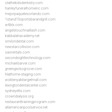
olathekidsdentistry.com
hanleyfuneralhomeinc.com
mejorpaquetesorlando.com
1stand10sportsbarandgrill.com
w4btx.com
angelstouchnaillash.com
kabbalahacademy.net
smilondental.com
newstarcollision.com
sasrentals.com
secondsighttechnology.com
michaelsarver.com
greengeckogrocer.com
hlathome-staging.com
wokteriyakitargetmall.com
lexingtondentalcenter.com
sydneyellis.com
crowndialysis.org
restauranttrainingprogram.com
allamericanpoolservice.net