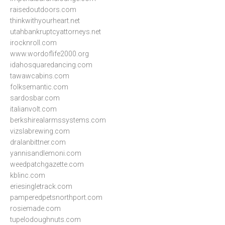
raisedoutdoors.com
thinkwithyourheart.net
utahbankruptcyattorneys.net
irocknroll.com
www.wordoflife2000.org
idahosquaredancing.com
tawawcabins.com
folksemantic.com
sardosbar.com
italianvolt.com
berkshirealarmssystems.com
vizslabrewing.com
dralanbittner.com
yannisandlemoni.com
weedpatchgazette.com
kblinc.com
eriesingletrack.com
pamperedpetsnorthport.com
rosiemade.com
tupelodoughnuts.com