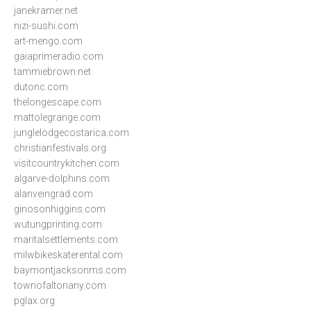
janekramer.net
nizi-sushi.com
art-mengo.com
gaiaprimeradio.com
tammiebrown.net
dutonc.com
thelongescape.com
mattolegrange.com
junglelodgecostarica.com
christianfestivals.org
visitcountrykitchen.com
algarve-dolphins.com
alanveingrad.com
ginosonhiggins.com
wutungprinting.com
maritalsettlements.com
milwbikeskaterental.com
baymontjacksonms.com
townofaltonany.com
pglax.org