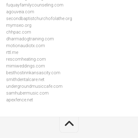
fuquayfamilycounseling.com
agouveia.com
secondbaptistchurchofolathe.org
mymseo.org
chhpac.com
dharmadogtraining.com
motionaudiotx.com
rttl.me
rescomheating.com
mimiweddings.com
besthostinnkansascity.com
smithdentalcare.net
undergroundmusiccafe.com
samhubermusic.com
apexfence.net