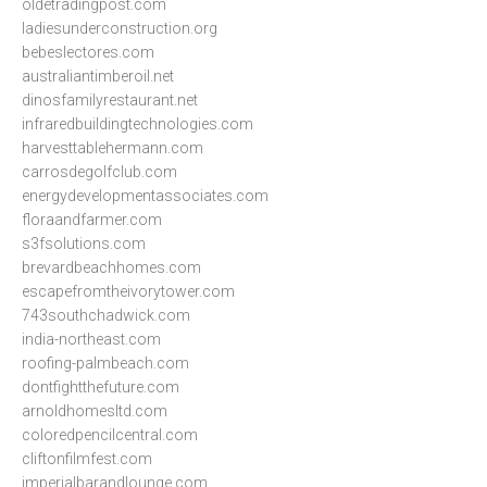
oldetradingpost.com
ladiesunderconstruction.org
bebeslectores.com
australiantimberoil.net
dinosfamilyrestaurant.net
infraredbuildingtechnologies.com
harvesttablehermann.com
carrosdegolfclub.com
energydevelopmentassociates.com
floraandfarmer.com
s3fsolutions.com
brevardbeachhomes.com
escapefromtheivorytower.com
743southchadwick.com
india-northeast.com
roofing-palmbeach.com
dontfightthefuture.com
arnoldhomesltd.com
coloredpencilcentral.com
cliftonfilmfest.com
imperialbarandlounge.com