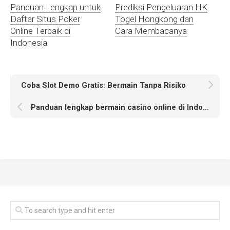
Panduan Lengkap untuk
Prediksi Pengeluaran HK
Daftar Situs Poker
Togel Hongkong dan
Online Terbaik di
Cara Membacanya
Indonesia
Coba Slot Demo Gratis: Bermain Tanpa Risiko
Panduan lengkap bermain casino online di Indonesia