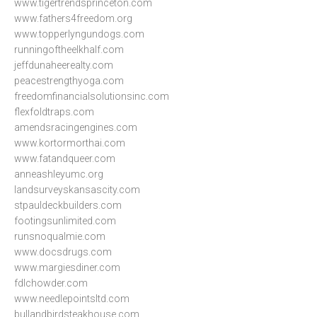
www.tigertrendsprinceton.com
www.fathers4freedom.org
www.topperlyngundogs.com
runningoftheelkhalf.com
jeffdunaheerealty.com
peacestrengthyoga.com
freedomfinancialsolutionsinc.com
flexfoldtraps.com
amendsracingengines.com
www.kortormorthai.com
www.fatandqueer.com
anneashleyumc.org
landsurveyskansascity.com
stpauldeckbuilders.com
footingsunlimited.com
runsnoqualmie.com
www.docsdrugs.com
www.margiesdiner.com
fdlchowder.com
www.needlepointsltd.com
bullandbirdsteakhouse.com