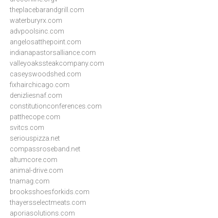
theplacebarandgrill.com
waterburyrx.com
advpoolsinc.com
angelosatthepoint.com
indianapastorsalliance.com
valleyoakssteakcompany.com
caseyswoodshed.com
fixhairchicago.com
denizliesnaf.com
constitutionconferences.com
patthecope.com
svitcs.com
seriouspizza.net
compassroseband.net
altumcore.com
animal-drive.com
tnamag.com
brooksshoesforkids.com
thayersselectmeats.com
aporiasolutions.com