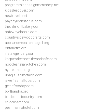
programmingassignmentshelp.net
kidssleepover.com
newtravels.net
paydayloansforus.com
thebelmontbakery.com
safewayclassic.com
countrysidewoodcrafts.com
appliancerepairchicagoil.org
ontariotbf.org
instalegendary.com
keepworkershealthyandsafe.com
noodlesitaliankitchen.com
nydreamact.org
unagisushimetairie.com
jewelflashtattoos.com
getpcfixtoday.com
bbrtbandra.org
bluebonnetcountry.com
epicclipart.com
pearlmanilahotel.com