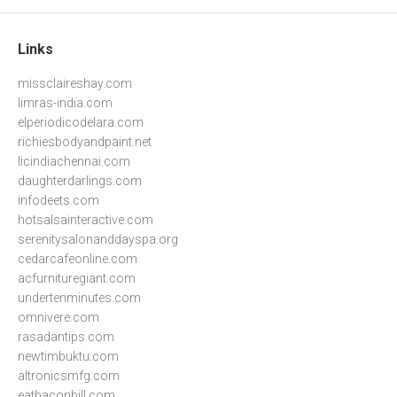
Links
missclaireshay.com
limras-india.com
elperiodicodelara.com
richiesbodyandpaint.net
licindiachennai.com
daughterdarlings.com
infodeets.com
hotsalsainteractive.com
serenitysalonanddayspa.org
cedarcafeonline.com
acfurnituregiant.com
undertenminutes.com
omnivere.com
rasadantips.com
newtimbuktu.com
altronicsmfg.com
eatbaconhill.com