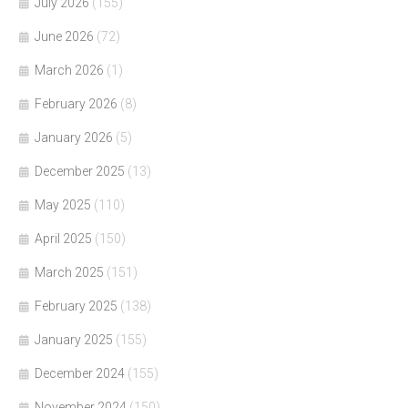
July 2026
(155)
June 2026
(72)
March 2026
(1)
February 2026
(8)
January 2026
(5)
December 2025
(13)
May 2025
(110)
April 2025
(150)
March 2025
(151)
February 2025
(138)
January 2025
(155)
December 2024
(155)
November 2024
(150)