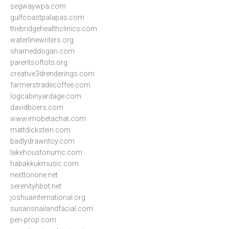
segwaywpa.com
gulfcoastpalapas.com
thebridgehealthclinics.com
waterlinewriters.org
shameddogan.com
parentsoftots.org
creative3drenderings.com
farmerstradecoffee.com
logcabinyardage.com
davidboers.com
www.imobetachat.com
mattdickstein.com
badlydrawntoy.com
lakehoustonumc.com
habakkukmusic.com
nexttonone.net
serenityhbot.net
joshuainternational.org
susansnailandfacial.com
pen-prop.com