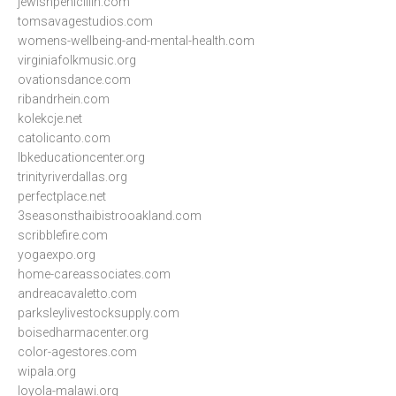
jewishpenicillin.com
tomsavagestudios.com
womens-wellbeing-and-mental-health.com
virginiafolkmusic.org
ovationsdance.com
ribandrhein.com
kolekcje.net
catolicanto.com
lbkeducationcenter.org
trinityriverdallas.org
perfectplace.net
3seasonsthaibistrooakland.com
scribblefire.com
yogaexpo.org
home-careassociates.com
andreacavaletto.com
parksleylivestocksupply.com
boisedharmacenter.org
color-agestores.com
wipala.org
loyola-malawi.org