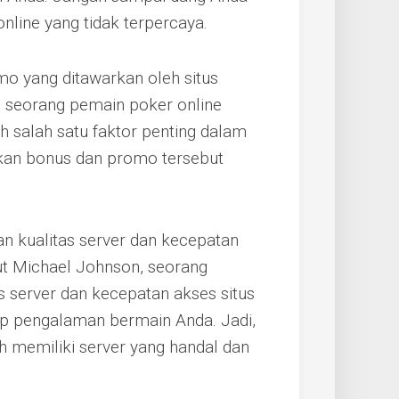
nline yang tidak terpercaya.
omo yang ditawarkan oleh situs
, seorang pemain poker online
 salah satu faktor penting dalam
ikan bonus dan promo tersebut
an kualitas server dan kecepatan
rut Michael Johnson, seorang
as server dan kecepatan akses situs
ap pengalaman bermain Anda. Jadi,
ih memiliki server yang handal dan