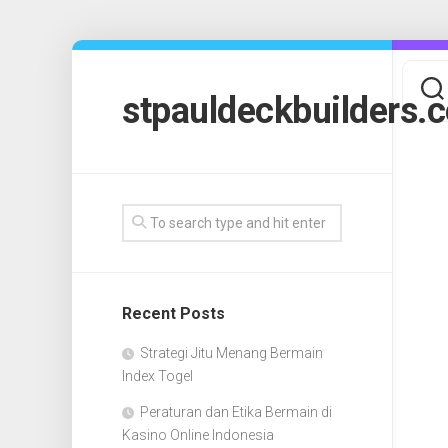
Skip
to
content
stpauldeckbuilders.
Recent Posts
Strategi Jitu Menang Bermain
Index Togel
Peraturan dan Etika Bermain di
Kasino Online Indonesia