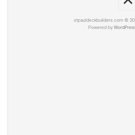
stpauldeckbuilders.com © 202
Powered by
WordPres