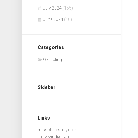
July 2024
(155)
June 2024
(40)
Categories
Gambling
Sidebar
Links
missclaireshay.com
limras-india.com