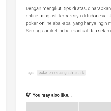
Dengan mengikuti tips di atas, diharapka
online uang asli terpercaya di Indonesia. 
poker online abal-abal yang hanya ingin
Semoga artikel ini bermanfaat dan selam
Tags:
poker online uang asli terbaik
You may also like...