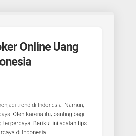
oker Online Uang
donesia
njadi trend di Indonesia. Namun,
aya. Oleh karena itu, penting bagi
 terpercaya. Berikut ini adalah tips
rcaya di Indonesia.