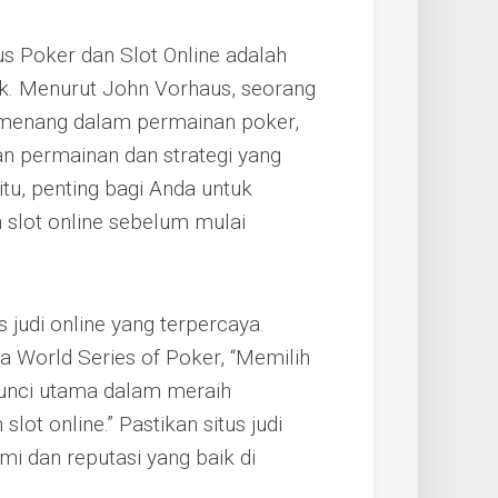
s Poker dan Slot Online adalah
. Menurut John Vorhaus, seorang
a menang dalam permainan poker,
 permainan dan strategi yang
itu, penting bagi Anda untuk
 slot online sebelum mulai
s judi online yang terpercaya.
 World Series of Poker, “Memilih
 kunci utama dalam meraih
t online.” Pastikan situs judi
smi dan reputasi yang baik di