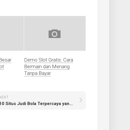
Besar
Demo Slot Gratis: Cara
ot
Bermain dan Menang
Tanpa Bayar
NEXT
10 Situs Judi Bola Terpercaya yang Wajib Dicoba di Indonesia