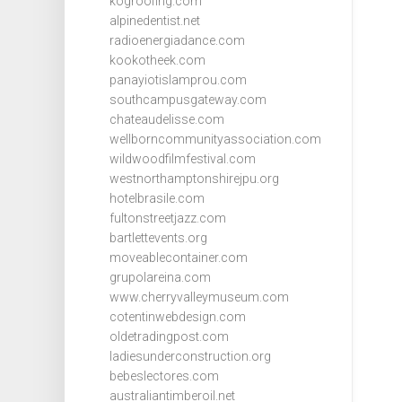
kogroofing.com
alpinedentist.net
radioenergiadance.com
kookotheek.com
panayiotislamprou.com
southcampusgateway.com
chateaudelisse.com
wellborncommunityassociation.com
wildwoodfilmfestival.com
westnorthamptonshirejpu.org
hotelbrasile.com
fultonstreetjazz.com
bartlettevents.org
moveablecontainer.com
grupolareina.com
www.cherryvalleymuseum.com
cotentinwebdesign.com
oldetradingpost.com
ladiesunderconstruction.org
bebeslectores.com
australiantimberoil.net