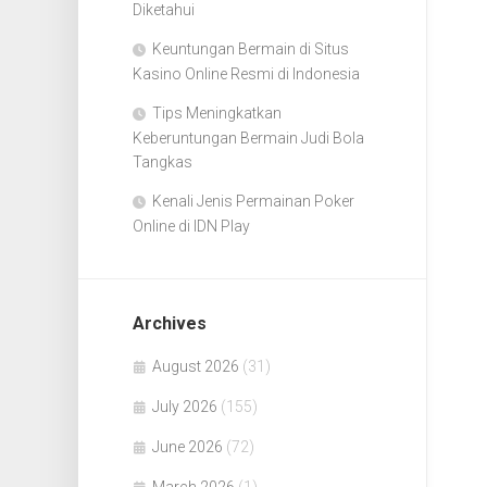
Diketahui
Keuntungan Bermain di Situs
Kasino Online Resmi di Indonesia
Tips Meningkatkan
Keberuntungan Bermain Judi Bola
Tangkas
Kenali Jenis Permainan Poker
Online di IDN Play
Archives
August 2026
(31)
July 2026
(155)
June 2026
(72)