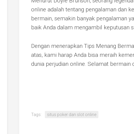
Menurut Doyle Brunson, seorang legenda 
online adalah tentang pengalaman dan k
bermain, semakin banyak pengalaman ya
baik Anda dalam mengambil keputusan s
Dengan menerapkan Tips Menang Bermain 
atas, kami harap Anda bisa meraih kem
dunia perjudian online. Selamat bermain
Tags:
situs poker dan slot online