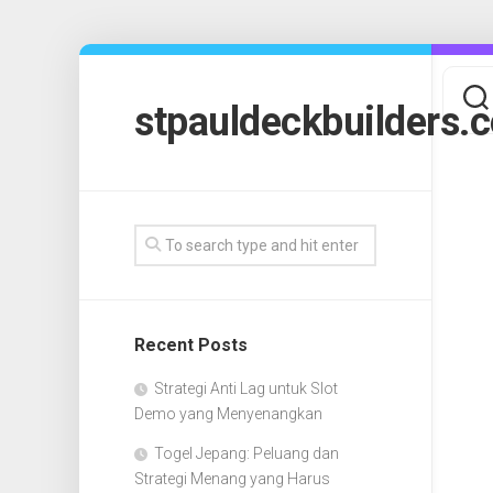
Skip
to
content
stpauldeckbuilders.
Recent Posts
Strategi Anti Lag untuk Slot
Demo yang Menyenangkan
Togel Jepang: Peluang dan
Strategi Menang yang Harus