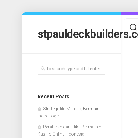
Skip
to
content
stpauldeckbuilders.
Recent Posts
Strategi Jitu Menang Bermain
Index Togel
Peraturan dan Etika Bermain di
Kasino Online Indonesia