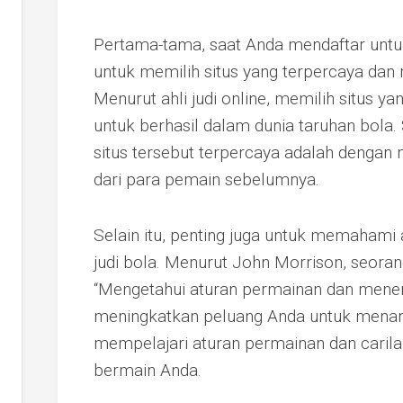
Pertama-tama, saat Anda mendaftar untuk 
untuk memilih situs yang terpercaya dan 
Menurut ahli judi online, memilih situs y
untuk berhasil dalam dunia taruhan bola
situs tersebut terpercaya adalah dengan 
dari para pemain sebelumnya.
Selain itu, penting juga untuk memahami 
judi bola. Menurut John Morrison, seoran
“Mengetahui aturan permainan dan mener
meningkatkan peluang Anda untuk menang
mempelajari aturan permainan dan carila
bermain Anda.