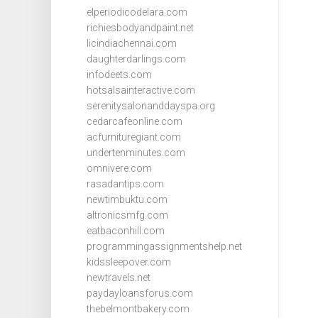
elperiodicodelara.com
richiesbodyandpaint.net
licindiachennai.com
daughterdarlings.com
infodeets.com
hotsalsainteractive.com
serenitysalonanddayspa.org
cedarcafeonline.com
acfurnituregiant.com
undertenminutes.com
omnivere.com
rasadantips.com
newtimbuktu.com
altronicsmfg.com
eatbaconhill.com
programmingassignmentshelp.net
kidssleepover.com
newtravels.net
paydayloansforus.com
thebelmontbakery.com