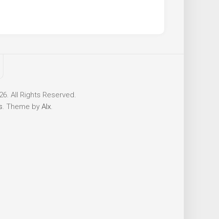
6. All Rights Reserved.
s
. Theme by
Alx
.