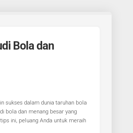
udi Bola dan
gin sukses dalam dunia taruhan bola
judi bola dan menang besar yang
tips ini, peluang Anda untuk meraih