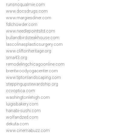
runsnoqualmie.com
www.docsdrugs.com
www.margiesdiner.com
fdlchowder.com
www.needlepointsltd.com
bullandbirdsteakhouse.com
lascolinasplasticsurgery.com
www.cliftonheritage.org
sma43.org
remodelingchicagoonline.com
brentwoodyogacenter.com
www.tiptonlandscaping.com
steppingupstewardship.org
ccvoptica.com
washingtonlehigh.com
luigisbakery.com
hanabi-sushi.com
wolfandzed.com
dekuta.com
www.cinemabuzz.com