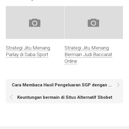
Strategi Jitu Menang
Strategi Jitu Menang
Parlay di Saba Sport
Bermain Judi Baccarat
Online
Cara Membaca Hasil Pengeluaran SGP dengan Tepat
Keuntungan bermain di Situs Alternatif Sbobet