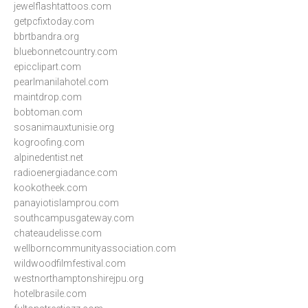
jewelflashtattoos.com
getpcfixtoday.com
bbrtbandra.org
bluebonnetcountry.com
epicclipart.com
pearlmanilahotel.com
maintdrop.com
bobtoman.com
sosanimauxtunisie.org
kogroofing.com
alpinedentist.net
radioenergiadance.com
kookotheek.com
panayiotislamprou.com
southcampusgateway.com
chateaudelisse.com
wellborncommunityassociation.com
wildwoodfilmfestival.com
westnorthamptonshirejpu.org
hotelbrasile.com