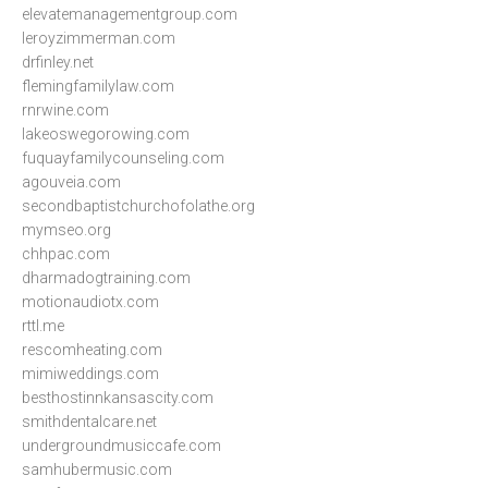
elevatemanagementgroup.com
leroyzimmerman.com
drfinley.net
flemingfamilylaw.com
rnrwine.com
lakeoswegorowing.com
fuquayfamilycounseling.com
agouveia.com
secondbaptistchurchofolathe.org
mymseo.org
chhpac.com
dharmadogtraining.com
motionaudiotx.com
rttl.me
rescomheating.com
mimiweddings.com
besthostinnkansascity.com
smithdentalcare.net
undergroundmusiccafe.com
samhubermusic.com