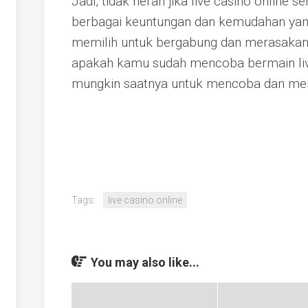
Jadi, tidak heran jika live casino online 
berbagai keuntungan dan kemudahan yan
memilih untuk bergabung dan merasakan se
apakah kamu sudah mencoba bermain live
mungkin saatnya untuk mencoba dan mer
Tags:
live casino online
You may also like...