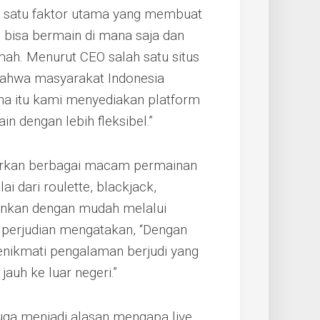
 satu faktor utama yang membuat
u bisa bermain di mana saja dan
ah. Menurut CEO salah satu situs
 bahwa masyarakat Indonesia
ena itu kami menyediakan platform
in dengan lebih fleksibel.”
awarkan berbagai macam permainan
ai dari roulette, blackjack,
ainkan dengan mudah melalui
 perjudian mengatakan, “Dengan
menikmati pengalaman berjudi yang
auh ke luar negeri.”
juga menjadi alasan mengapa live