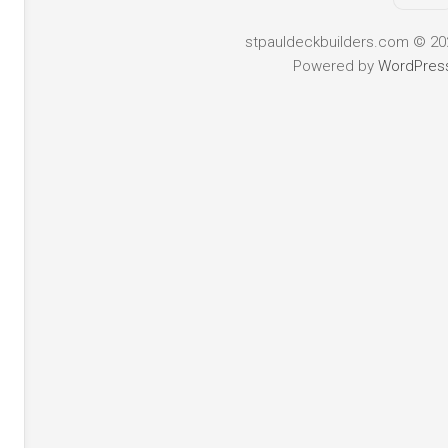
stpauldeckbuilders.com © 202
Powered by
WordPres