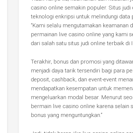
casino online semakin populer. Situs jud
teknologi enkripsi untuk melindungi data 
“Kami selalu mengutamakan keamanan da
permainan live casino online yang kami s
dari salah satu situs judi online terbaik di
Terakhir, bonus dan promosi yang ditawark
menjadi daya tarik tersendiri bagi para 
deposit, cashback, dan event-event menar
mendapatkan kesempatan untuk memenan
mengeluarkan modal besar. Menurut seora
bermain live casino online karena selain
bonus yang menguntungkan.”