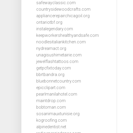
safewayclassic.com
countrysidewoodcrafts.com
appliancerepairchicagoil.org
ontariotbf.org
instalegendary.com
keepworkershealthyandsafe.com
noodlesitaliankitchen.com
nydreamact.org
unagisushimetairie.com
jewelflashtattoos.com
getpcfixtoday.com
bbrtbandra.org
bluebonnetcountry.com
epicclipart.com
pearlmanilahotel.com
maintdrop.com
bobtoman.com
sosanimauxtunisie.org
kogroofing.com
alpinedentist.net