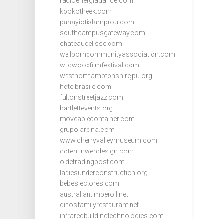
radioenergiadance.com
kookotheek.com
panayiotislamprou.com
southcampusgateway.com
chateaudelisse.com
wellborncommunityassociation.com
wildwoodfilmfestival.com
westnorthamptonshirejpu.org
hotelbrasile.com
fultonstreetjazz.com
bartlettevents.org
moveablecontainer.com
grupolareina.com
www.cherryvalleymuseum.com
cotentinwebdesign.com
oldetradingpost.com
ladiesunderconstruction.org
bebeslectores.com
australiantimberoil.net
dinosfamilyrestaurant.net
infraredbuildingtechnologies.com