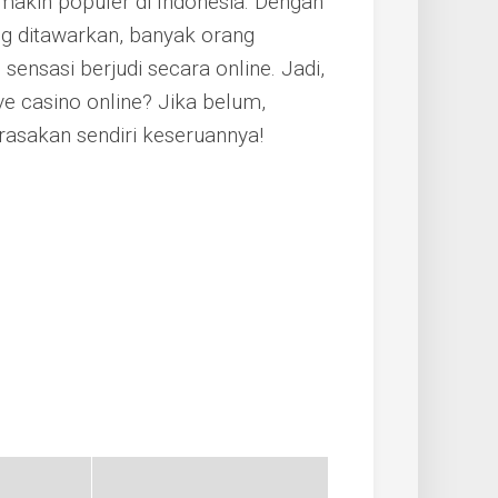
semakin populer di Indonesia. Dengan
g ditawarkan, banyak orang
nsasi berjudi secara online. Jadi,
 casino online? Jika belum,
asakan sendiri keseruannya!