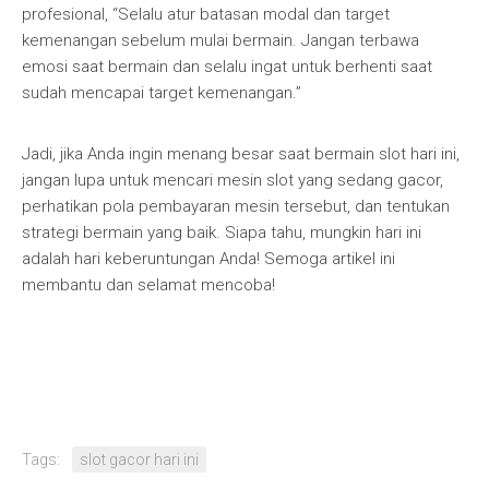
profesional, “Selalu atur batasan modal dan target
kemenangan sebelum mulai bermain. Jangan terbawa
emosi saat bermain dan selalu ingat untuk berhenti saat
sudah mencapai target kemenangan.”
Jadi, jika Anda ingin menang besar saat bermain slot hari ini,
jangan lupa untuk mencari mesin slot yang sedang gacor,
perhatikan pola pembayaran mesin tersebut, dan tentukan
strategi bermain yang baik. Siapa tahu, mungkin hari ini
adalah hari keberuntungan Anda! Semoga artikel ini
membantu dan selamat mencoba!
Tags:
slot gacor hari ini