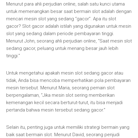
Menurut para ahli perjudian online, salah satu kunci utama
untuk memenangkan besar saat bermain slot adalah dengan
mencari mesin slot yang sedang “gacor”. Apa itu slot
gacor? Slot gacor adalah istilah yang digunakan untuk mesin
slot yang sedang dalam periode pembayaran tinggi.
Menurut John, seorang ahli perjudian online, “Saat mesin slot
sedang gacor, peluang untuk menang besar jauh lebih
tinggi.”
Untuk mengetahui apakah mesin slot sedang gacor atau
tidak, Anda bisa mencoba memperhatikan pola pembayaran
mesin tersebut. Menurut Maria, seorang pemain slot
berpengalaman, “Jika mesin slot sering memberikan
kemenangan kecil secara berturut-turut, itu bisa menjadi
pertanda bahwa mesin tersebut sedang gacor.”
Selain itu, penting juga untuk memiliki strategi bermain yang
baik saat bermain slot. Menurut David, seorang penjudi