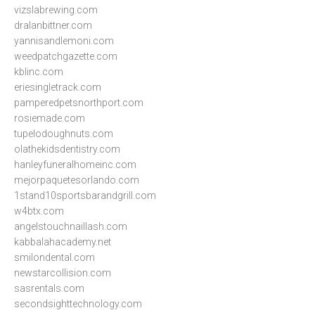
vizslabrewing.com
dralanbittner.com
yannisandlemoni.com
weedpatchgazette.com
kblinc.com
eriesingletrack.com
pamperedpetsnorthport.com
rosiemade.com
tupelodoughnuts.com
olathekidsdentistry.com
hanleyfuneralhomeinc.com
mejorpaquetesorlando.com
1stand10sportsbarandgrill.com
w4btx.com
angelstouchnaillash.com
kabbalahacademy.net
smilondental.com
newstarcollision.com
sasrentals.com
secondsighttechnology.com