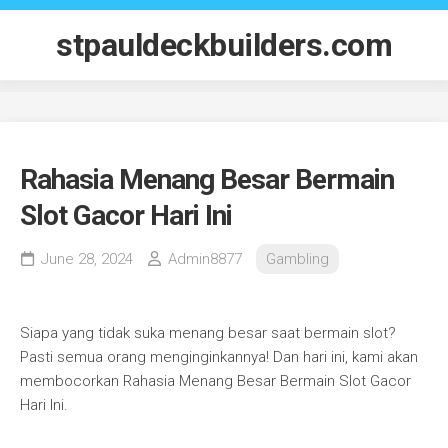
Skip
to
stpauldeckbuilders.com
content
Rahasia Menang Besar Bermain
Slot Gacor Hari Ini
June 28, 2024
Admin8877
Gambling
Siapa yang tidak suka menang besar saat bermain slot?
Pasti semua orang menginginkannya! Dan hari ini, kami akan
membocorkan Rahasia Menang Besar Bermain Slot Gacor
Hari Ini.