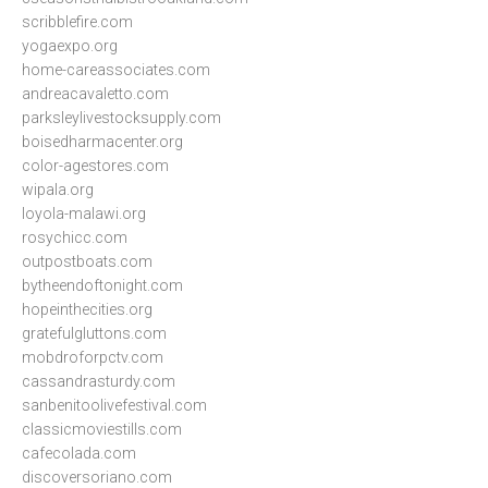
scribblefire.com
yogaexpo.org
home-careassociates.com
andreacavaletto.com
parksleylivestocksupply.com
boisedharmacenter.org
color-agestores.com
wipala.org
loyola-malawi.org
rosychicc.com
outpostboats.com
bytheendoftonight.com
hopeinthecities.org
gratefulgluttons.com
mobdroforpctv.com
cassandrasturdy.com
sanbenitoolivefestival.com
classicmoviestills.com
cafecolada.com
discoversoriano.com