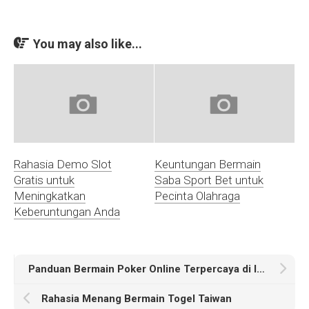
You may also like...
Rahasia Demo Slot
Keuntungan Bermain
Gratis untuk
Saba Sport Bet untuk
Meningkatkan
Pecinta Olahraga
Keberuntungan Anda
Panduan Bermain Poker Online Terpercaya di Indonesia
Rahasia Menang Bermain Togel Taiwan