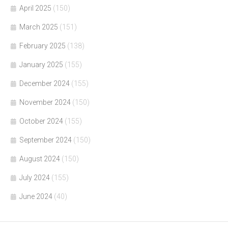
April 2025
(150)
March 2025
(151)
February 2025
(138)
January 2025
(155)
December 2024
(155)
November 2024
(150)
October 2024
(155)
September 2024
(150)
August 2024
(150)
July 2024
(155)
June 2024
(40)