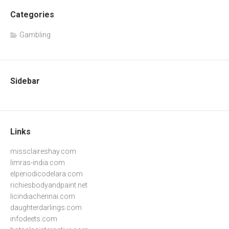
Categories
Gambling
Sidebar
Links
missclaireshay.com
limras-india.com
elperiodicodelara.com
richiesbodyandpaint.net
licindiachennai.com
daughterdarlings.com
infodeets.com