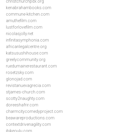
christchurchpdx.org
kenabrahambooks.com
commune-kitchen.com
amuthefilm.com
lustforlovefilm.com
nicolasjolly.net
infinitasymphonia.com
africanlegalcentre.org
katsusushihouse.com
greelycommunity.org
ruedumainerestaurant.com
rosetzsky.com
glonojad.com
revistanuevagrecia.com
stjames-church.com
scotty2naughty.com
doreeshafrir.com
charmcitycomedyproject.com
beawareproductions.com
contextdrivenagility.com
ibikeoulu.com